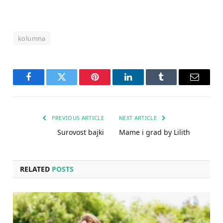
kolumna
Facebook
Twitter
Pinterest
LinkedIn
Tumblr
Email
PREVIOUS ARTICLE
NEXT ARTICLE
Surovost bajki
Mame i grad by Lilith
RELATED
POSTS