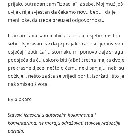
prijalo, sutradan sam “izbacila” iz sebe. Moj muž još
uvijek nije svjestan da čekamo novu bebu i da je
meni loše, da treba preuzeti odgovornost..
I taman kada sam psihički klonula, osjetim nešto u
sebi. Uvjeravam se da je još jako rano ali jedinstveni
osjećaj “leptirića” u stomaku mi ponovo daje snagu i
podsjeća da ću uskoro biti (aBd) sretna majka dvoje
prekrasne djece, nešto o čemu neki sanjaju, neki su
doživjeli, nešto za šta se vrijedi boriti, izdržati i što je
naš smisao života.
By bibkare
Stavovi izneseni u autorskim kolumnama i
komentarima, ne moraju odražavati stavove redakcije
portala.