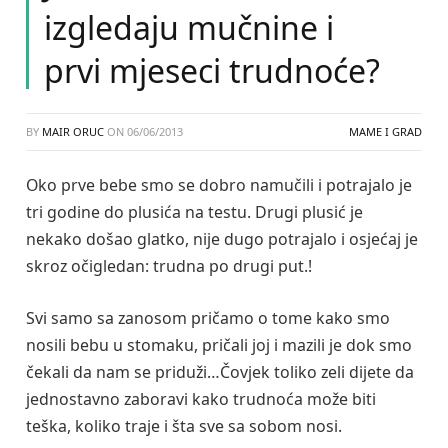
izgledaju mučnine i
prvi mjeseci trudnoće?
BY
MAIR ORUC
ON
06/06/2013
MAME I GRAD
Oko prve bebe smo se dobro namučili i potrajalo je
tri godine do plusića na testu. Drugi plusić je
nekako došao glatko, nije dugo potrajalo i osjećaj je
skroz očigledan: trudna po drugi put.!
Svi samo sa zanosom pričamo o tome kako smo
nosili bebu u stomaku, pričali joj i mazili je dok smo
čekali da nam se priduži…Čovjek toliko zeli dijete da
jednostavno zaboravi kako trudnoća može biti
teška, koliko traje i šta sve sa sobom nosi.