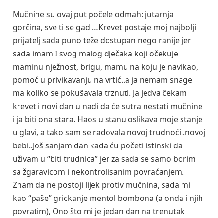
Mučnine su ovaj put počele odmah: jutarnja
gorčina, sve ti se gadi…Krevet postaje moj najbolji
prijatelj sada puno teže dostupan nego ranije jer
sada imam I svog malog dječaka koji očekuje
maminu nježnost, brigu, mamu na koju je navikao,
pomoć u privikavanju na vrtić..a ja nemam snage
ma koliko se pokušavala trznuti. Ja jedva čekam
krevet i novi dan u nadi da će sutra nestati mučnine
i ja biti ona stara. Haos u stanu oslikava moje stanje
u glavi, a tako sam se radovala novoj trudnoći..novoj
bebi..Još sanjam dan kada ću početi istinski da
uživam u “biti trudnica” jer za sada se samo borim
sa žgaravicom i nekontrolisanim povraćanjem.
Znam da ne postoji lijek protiv mučnina, sada mi
kao “paše” grickanje mentol bombona (a onda i njih
povratim), Ono što mi je jedan dan na trenutak