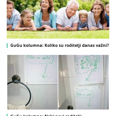
GuGu kolumna: Koliko su roditelji danas važni?