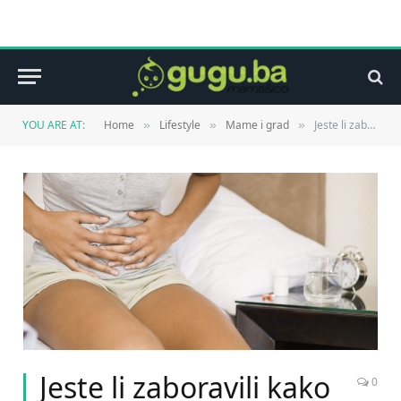
YOU ARE AT:
Home
Lifestyle
Mame i grad
Jeste li zaboravili kako izgledaju mučnine i prvi mjeseci trudnoće?
»
»
»
Jeste li zaboravili kako
0