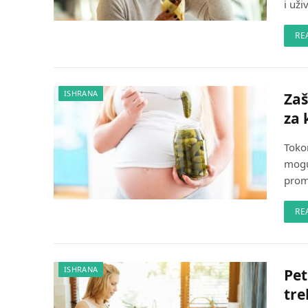
i uži
RE
ISHRANA
Zaš
za 
Toko
mogu
prom
RE
ISHRANA
Pet
tre