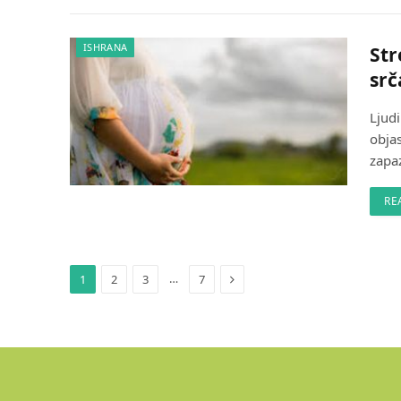
ISHRANA
Str
srč
Ljud
obja
zapaz
RE
Next
…
1
2
3
7