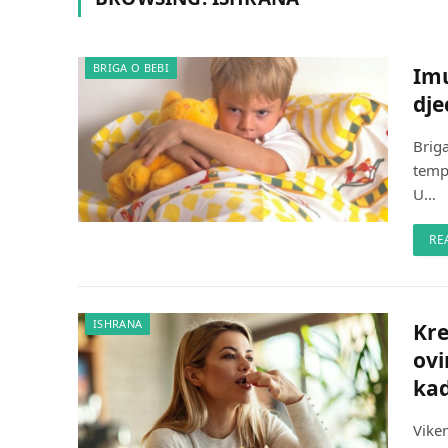
BRIGA O BEBI
Imu
dje
Briga
temp
U…
RE
ISHRANA
Kre
ovi
kad
Viken