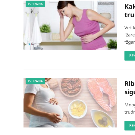
ISHRANA
Kak
tr
Već 
“žar
“žga
RE
ISHRANA
Rib
sig
Mnoge
trud
RE