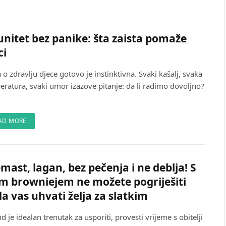
nitet bez panike: šta zaista pomaže
ci
 o zdravlju djece gotovo je instinktivna. Svaki kašalj, svaka
eratura, svaki umor izazove pitanje: da li radimo dovoljno?
AD MORE
mast, lagan, bez pečenja i ne deblja! S
m browniejem ne možete pogriješiti
a vas uhvati želja za slatkim
d je idealan trenutak za usporiti, provesti vrijeme s obitelji