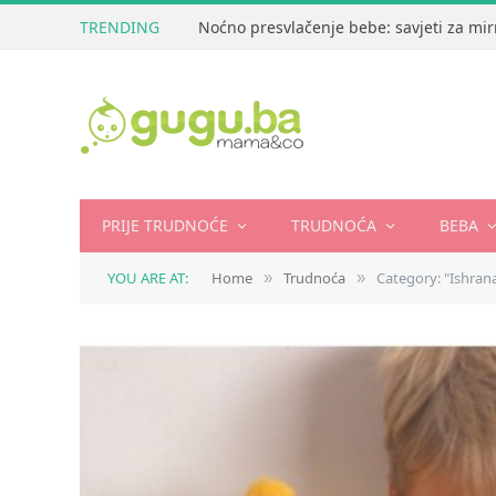
TRENDING
Noćno presvlačenje bebe: savjeti za mir
PRIJE TRUDNOĆE
TRUDNOĆA
BEBA
YOU ARE AT:
Home
Trudnoća
Category: "Ishran
»
»