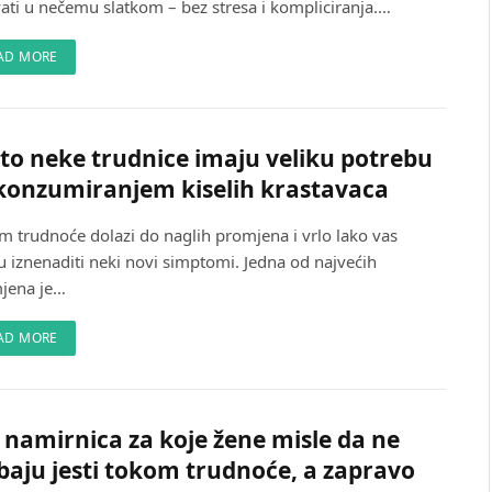
vati u nečemu slatkom – bez stresa i kompliciranja.…
AD MORE
to neke trudnice imaju veliku potrebu
konzumiranjem kiselih krastavaca
m trudnoće dolazi do naglih promjena i vrlo lako vas
 iznenaditi neki novi simptomi. Jedna od najvećih
jena je…
AD MORE
 namirnica za koje žene misle da ne
baju jesti tokom trudnoće, a zapravo