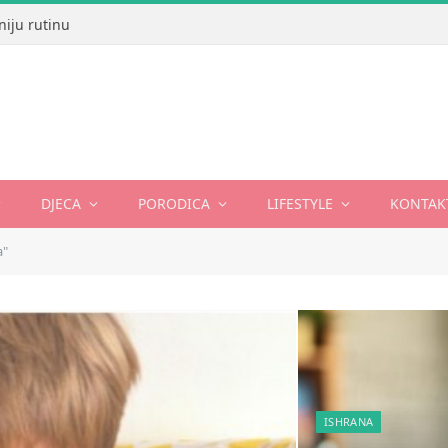
niju rutinu
DJECA
PORODICA
LIFESTYLE
KONTAK
a"
ISHRANA