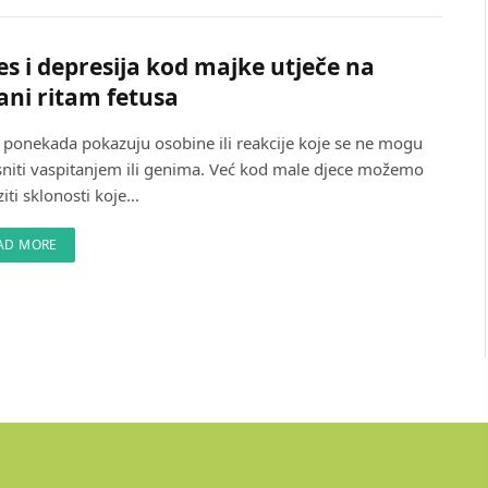
es i depresija kod majke utječe na
ani ritam fetusa
i ponekada pokazuju osobine ili reakcije koje se ne mogu
sniti vaspitanjem ili genima. Već kod male djece možemo
iti sklonosti koje…
AD MORE