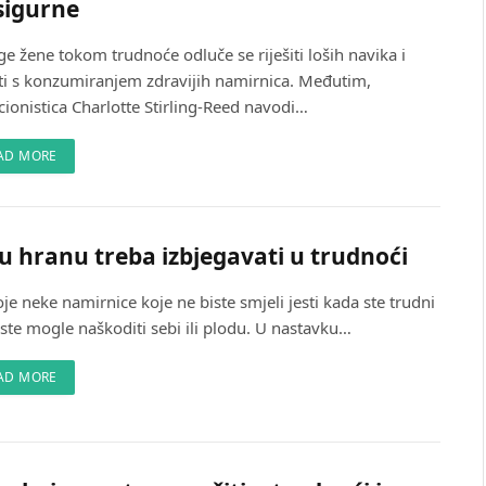
sigurne
e žene tokom trudnoće odluče se riješiti loših navika i
ti s konzumiranjem zdravijih namirnica. Međutim,
cionistica Charlotte Stirling-Reed navodi…
AD MORE
u hranu treba izbjegavati u trudnoći
je neke namirnice koje ne biste smjeli jesti kada ste trudni
iste mogle naškoditi sebi ili plodu. U nastavku…
AD MORE