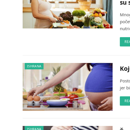
su 
Mnog
poče
nutri
RE
ISHRANA
Koj
Posto
jer b
RE
ISHRANA