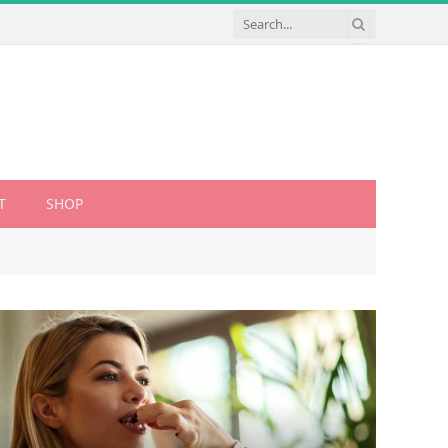
T
SHOP