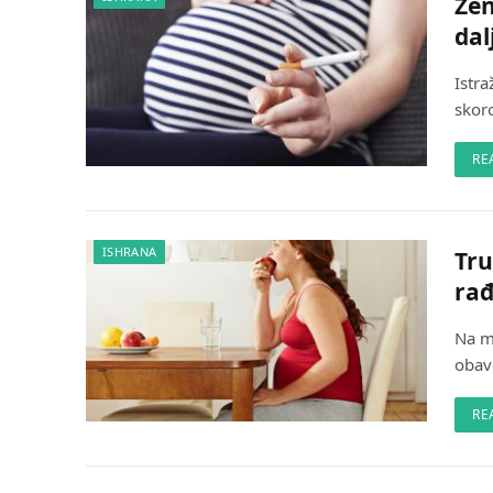
Žen
dal
Istra
skor
RE
ISHRANA
Tru
rađ
Na m
obave
RE