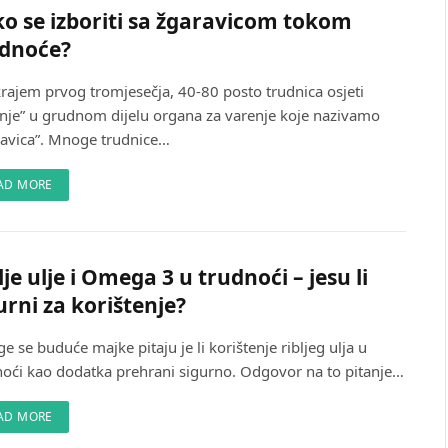
o se izboriti sa žgaravicom tokom
udnoće?
krajem prvog tromjesečja, 40-80 posto trudnica osjeti
enje” u grudnom dijelu organa za varenje koje nazivamo
ravica”. Mnoge trudnice…
AD MORE
lje ulje i Omega 3 u trudnoći – jesu li
urni za korištenje?
 se buduće majke pitaju je li korištenje ribljeg ulja u
noći kao dodatka prehrani sigurno. Odgovor na to pitanje…
AD MORE