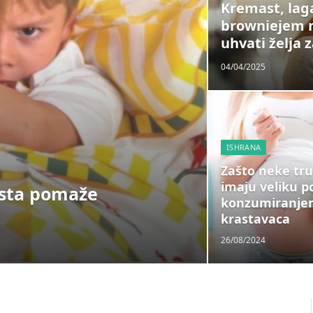
Kremast, laga
browniejem n
uhvati želja 
04/04/2025
ISHRANA
Zašto neke tr
imaju veliku p
ista pomaže
konzumiranjem
krastavaca
26/08/2024