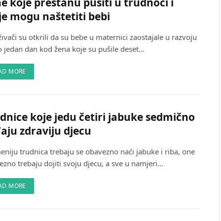
e koje prestanu pušiti u trudnoći i
je mogu naštetiti bebi
živači su otkrili da su bebe u maternici zaostajale u razvoju
o jedan dan kod žena koje su pušile deset…
AD MORE
dnice koje jedu četiri jabuke sedmično
aju zdraviju djecu
eniju trudnica trebaju se obavezno naći jabuke i riba, one
zno trebaju dojiti svoju djecu, a sve u namjeri…
AD MORE