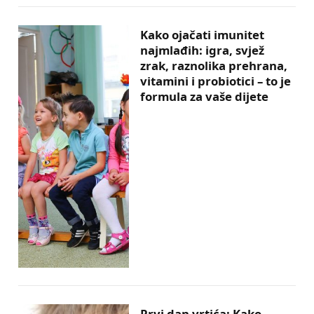
Kako ojačati imunitet
najmlađih: igra, svjež
zrak, raznolika prehrana,
vitamini i probiotici – to je
formula za vaše dijete
Prvi dan vrtića: Kako