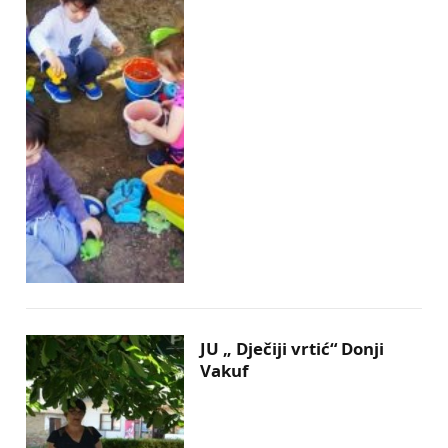
JU „ Dječiji vrtić“ Donji
Vakuf