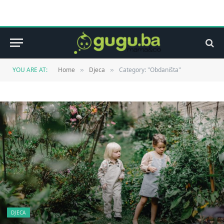
YOU ARE AT:
Home
Djeca
Category: "Obdaništa"
»
»
DJECA