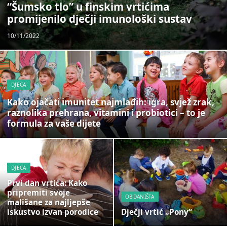
“Šumsko tlo” u finskim vrtićima
promijenilo dječji imunološki sustav
10/11/2022
DJECA
Kako ojačati imunitet najmlađih: igra, svjež zrak,
raznolika prehrana, vitamini i probiotici – to je
formula za vaše dijete
DJECA
Prvi dan vrtića: Kako
pripremiti svoje
OBDANIŠTA
mališane za najljepše
iskustvo izvan porodice
Dječji vrtić „Pony“