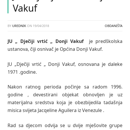
Vakuf
BY
UREDNIK
ON
19/04/2018
OBDANIŠTA
JU „ Dječiji vrtić „ Donji Vakuf
je predškolska
ustanova, čiji osnivač je Općina Donji Vakuf.
JU „Dječiji vrtić „ Donji Vakuf, osnovana je daleke
1971 .godine.
Nakon ratnog perioda počinje sa radom 1996.
godine , devestirani objekat obnovljen je uz
materijalna sredstva koja je obezbijedila tadašnja
misica svijeta Jacqeline Aguilera iz Venezule .
Rad sa djecom odvija se u dvije mješovite grupe