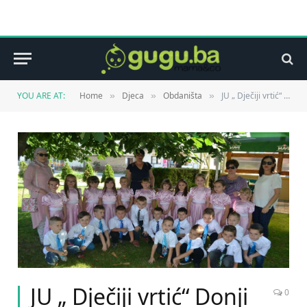
YOU ARE AT:
Home
Djeca
Obdaništa
JU „ Dječiji vrtić“ Donji Vakuf
»
»
»
JU „ Dječiji vrtić“ Donji
0