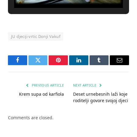
JU djeciji vrtic Donji Vakuf
Facebook
Twitter
Pinterest
LinkedIn
Tumblr
Email
PREVIOUS ARTICLE
NEXT ARTICLE
Krem supa od karfiola
Deset urnebesnih laži koje
roditelji govore svojoj djeci
Comments are closed.