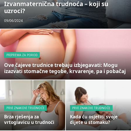
Izvanmaternična trudnoća – koji su
uzroci?
09/06/2024
PRIPREMA ZA POROD
Ove čajeve trudnice trebaju izbjegavati: Mogu
izazvati stomačne tegobe, krvarenje, pa i pobačaj
PRVI ZNAKOVI TRUDNOĆE
PRVI ZNAKOVI TRUDNOĆE
Brza rješenja za
Kada ću osjetiti svoje
vrtoglavicu u trudnoći
dijete u stomaku?