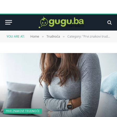
YOU ARE AT:
Home
Trudnoća
Category: "Prvi znakovi trudnoće"
»
»
PRVI ZNAKOVI TRUDNOĆE