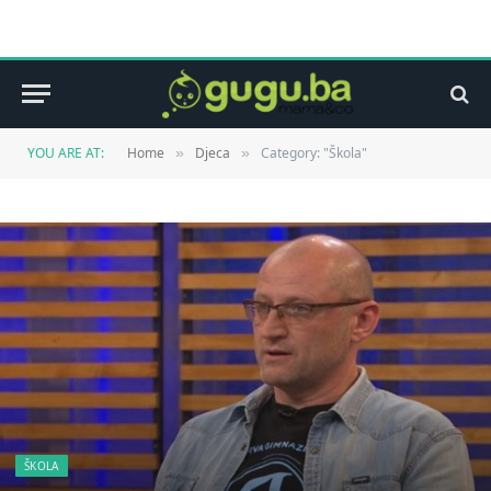
YOU ARE AT:
Home
Djeca
Category: "Škola"
»
»
ŠKOLA