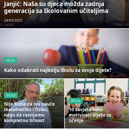
Janjić: Naša su djeca možda zadnja
generacija sa školovanim učiteljima
24/03/2025
DJECA
Kako odabrati najbolju školu za svoje dijete?
ŠKOLA
ŠKOLA
Nije škola da oni nauče
matematiku i fiziku,
10 savjeta kako
nego da razvijemo
motivirati dijete za
kompletnu ličnost
učenje