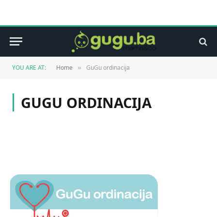
YOU ARE AT:
Home
GuGu ordinacija
»
GUGU ORDINACIJA