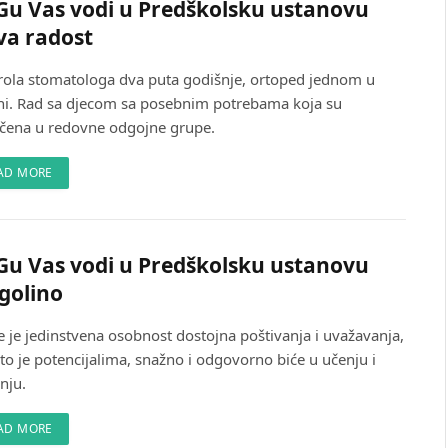
u Vas vodi u Predškolsku ustanovu
va radost
rola stomatologa dva puta godišnje, ortoped jednom u
ni. Rad sa djecom sa posebnim potrebama koja su
učena u redovne odgojne grupe.
AD MORE
u Vas vodi u Predškolsku ustanovu
golino
e je jedinstvena osobnost dostojna poštivanja i uvažavanja,
to je potencijalima, snažno i odgovorno biće u učenju i
enju.
AD MORE