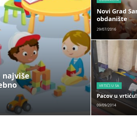
Novi Grad Sa
obdanište
29/07/2016
S najviše
rebno
VRTIĆI U SA
Pacov u vrtiću!
09/09/2014