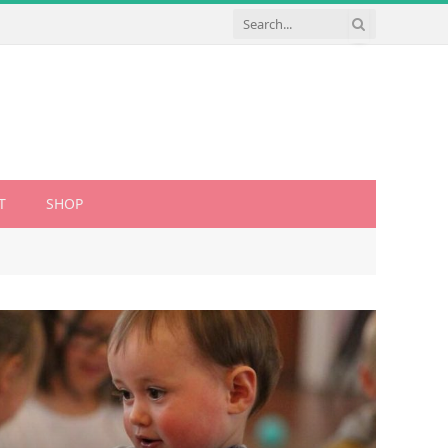
T
SHOP