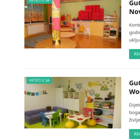
VRTIĆI U SA
GuG
No
Kont
godi
uklj
RE
VRTIĆI U SA
GuG
Wo
Dijet
boga
življ
RE