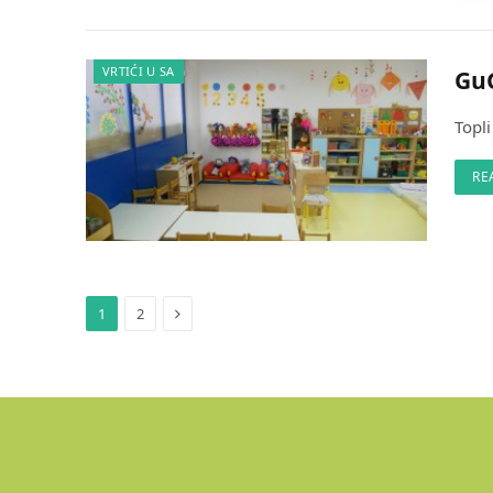
VRTIĆI U SA
GuG
Topli
RE
Next
1
2