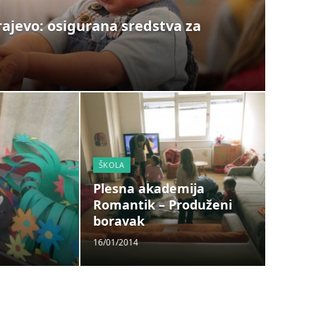
rajevo: osigurana sredstva za
ŠKOLA
VRTIĆI
Plesna akademija
GuG
Romantik – Produženi
„Su
boravak
16/01/2014
06/01/2