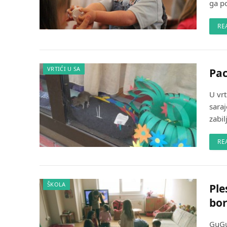
ga p
RE
VRTIĆI U SA
Pac
U vrt
saraj
zabil
RE
ŠKOLA
Ple
bo
GuGu