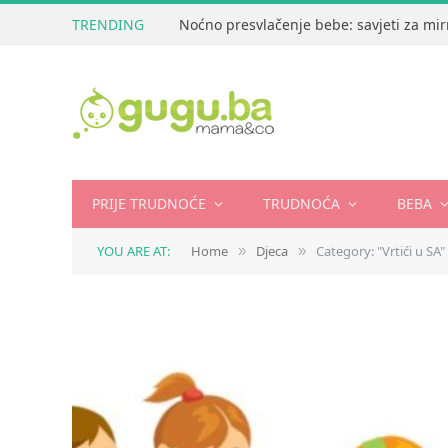
TRENDING
Noćno presvlačenje bebe: savjeti za mir
PRIJE TRUDNOĆE
TRUDNOĆA
BEBA
YOU ARE AT:
Home
Djeca
Category: "Vrtići u SA"
»
»