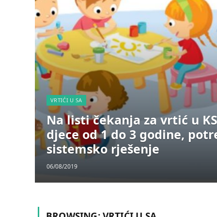
VRTIĆI U SA
Na listi čekanja za vrtić u K
djece od 1 do 3 godine, pot
sistemsko rješenje
06/08/2019
BROWSING:
VRTIĆI U SA