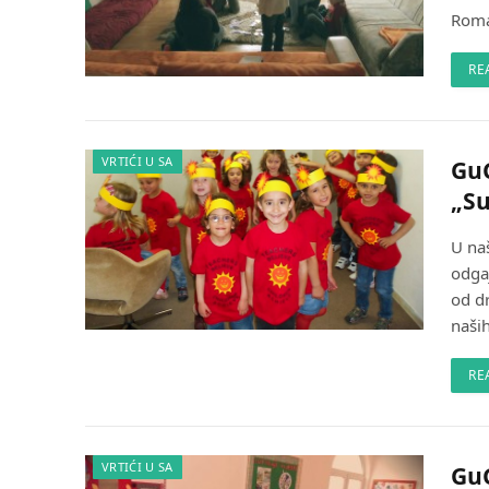
Roma
RE
VRTIĆI U SA
GuG
„S
U naš
odgaj
od d
naši
RE
VRTIĆI U SA
GuG