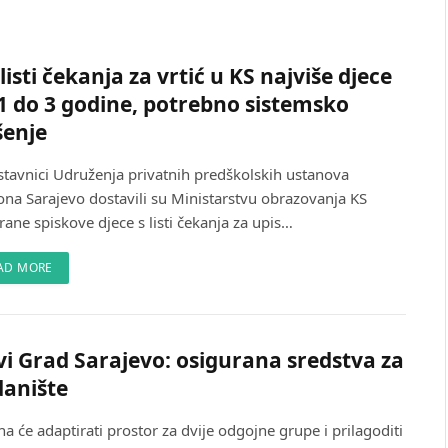
listi čekanja za vrtić u KS najviše djece
1 do 3 godine, potrebno sistemsko
šenje
stavnici Udruženja privatnih predškolskih ustanova
ona Sarajevo dostavili su Ministarstvu obrazovanja KS
rane spiskove djece s listi čekanja za upis…
AD MORE
i Grad Sarajevo: osigurana sredstva za
anište
a će adaptirati prostor za dvije odgojne grupe i prilagoditi