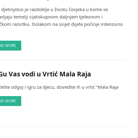
djetinjstvo je razdoblje u životu čovjeka u kome se
avljaju temelji cijelokupnom daljnjem tjelesnom i
čkom razvitku. Dolakom na svijet dijete počinje intenzivno
AD MORE
u Vas vodi u Vrtić Mala Raja
elite odgoj i igru za djecu, dovedite ih u vrtić “Mala Raja
AD MORE