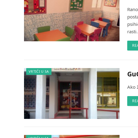
Rano 
post
psihi
rasti.
RE
VRTIĆI U SA
GuG
Ako ž
RE