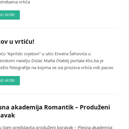
otrebama vrtića
AD MORE
ov u vrtiću!
iću “Aprilski cvjetovi” u ulici Envera Šehovića u
evskom naselju Dolac Malta čitatelj portala Klix.ba je
ježio fotografije na kojima se iza prozora vrtića vidi pacov.
AD MORE
sna akademija Romantik – Produženi
ravak
 Vam predstavlja produženi boravak – Plesna akademija