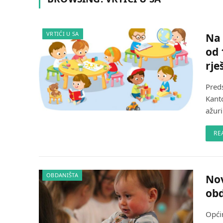
VRTIĆI U SA
Na 
od 
rje
Pred
Kant
ažuri
RE
OBDANIŠTA
Nov
obd
Općin