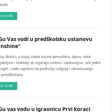
ntik
AD MORE
u Vas vodi u predškolsku ustanovu
unshine“
oj školici, u kojoj vlada kućna atmosfera, djeca, naše
ateljice i roditelji se osjećaju sretno i zadovoljno, uče jedni
rugih i rade zajedno na području odgoja i obrazovanja
h predškolaca.
AD MORE
u vas vodu u igraonicu Prvi koraci