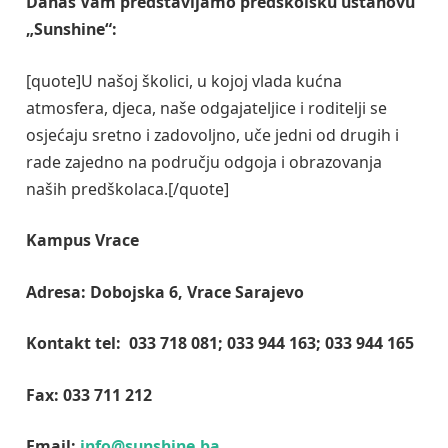
Danas Vam predstavljamo predškolsku ustanovu
„Sunshine“:
[quote]U našoj školici, u kojoj vlada kućna
atmosfera, djeca, naše odgajateljice i roditelji se
osjećaju sretno i zadovoljno, uče jedni od drugih i
rade zajedno na području odgoja i obrazovanja
naših predškolaca.[/quote]
Kampus Vrace
Adresa: Dobojska 6, Vrace Sarajevo
Kontakt tel: 033 718 081; 033 944 163; 033 944 165
Fax: 033 711 212
Email:
info@sunshine.ba