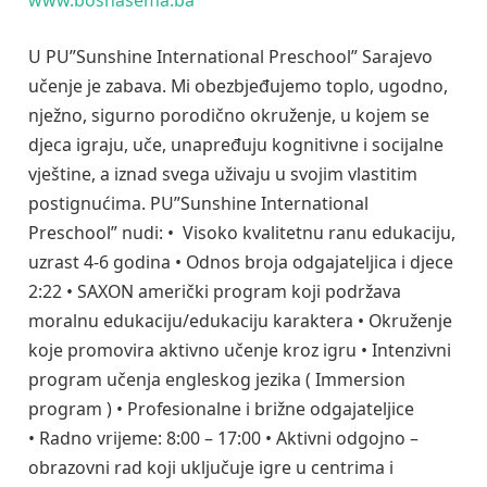
www.bosnasema.ba
U PU”Sunshine International Preschool” Sarajevo
učenje je zabava. Mi obezbjeđujemo toplo, ugodno,
nježno, sigurno porodično okruženje, u kojem se
djeca igraju, uče, unapređuju kognitivne i socijalne
vještine, a iznad svega uživaju u svojim vlastitim
postignućima. PU”Sunshine International
Preschool” nudi: • Visoko kvalitetnu ranu edukaciju,
uzrast 4-6 godina • Odnos broja odgajateljica i djece
2:22 • SAXON američki program koji podržava
moralnu edukaciju/edukaciju karaktera • Okruženje
koje promovira aktivno učenje kroz igru • Intenzivni
program učenja engleskog jezika ( Immersion
program ) • Profesionalne i brižne odgajateljice
• Radno vrijeme: 8:00 – 17:00 • Aktivni odgojno –
obrazovni rad koji uključuje igre u centrima i