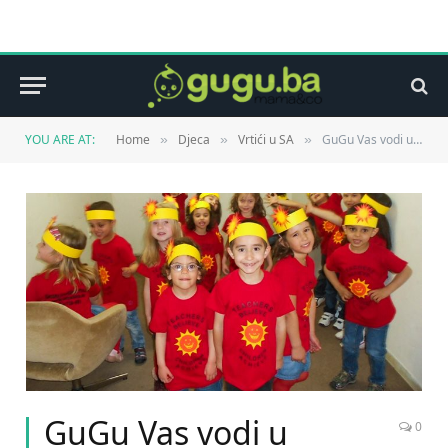
YOU ARE AT:
Home
Djeca
Vrtići u SA
GuGu Vas vodi u predškolsku ustanovu „Sunshine“
»
»
»
GuGu Vas vodi u
0