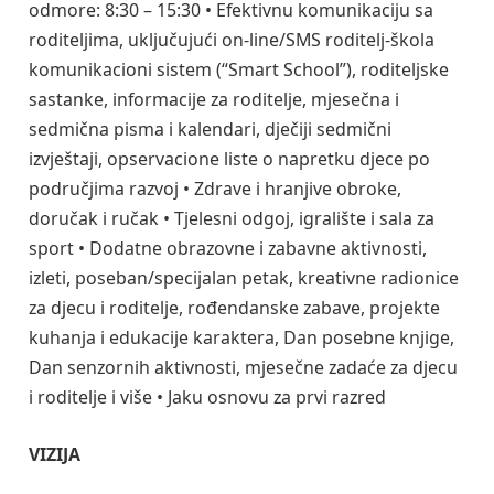
odmore: 8:30 – 15:30 • Efektivnu komunikaciju sa
roditeljima, uključujući on-line/SMS roditelj-škola
komunikacioni sistem (“Smart School”), roditeljske
sastanke, informacije za roditelje, mjesečna i
sedmična pisma i kalendari, dječiji sedmični
izvještaji, opservacione liste o napretku djece po
područjima razvoj • Zdrave i hranjive obroke,
doručak i ručak • Tjelesni odgoj, igralište i sala za
sport • Dodatne obrazovne i zabavne aktivnosti,
izleti, poseban/specijalan petak, kreativne radionice
za djecu i roditelje, rođendanske zabave, projekte
kuhanja i edukacije karaktera, Dan posebne knjige,
Dan senzornih aktivnosti, mjesečne zadaće za djecu
i roditelje i više • Jaku osnovu za prvi razred
VIZIJA