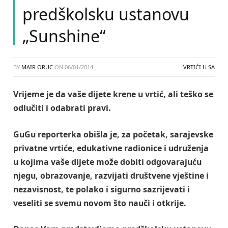
predškolsku ustanovu
„Sunshine“
BY
MAIR ORUC
ON
06/01/2014
VRTIĆI U SA
Vrijeme je da vaše dijete krene u vrtić, ali teško se
odlučiti i odabrati pravi.
GuGu reporterka obišla je, za početak, sarajevske
privatne vrtiće, edukativne radionice i udruženja
u kojima vaše dijete može dobiti odgovarajuću
njegu, obrazovanje, razvijati društvene vještine i
nezavisnost, te polako i sigurno sazrijevati i
veseliti se svemu novom što nauči i otkrije.