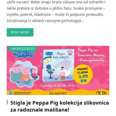
utiče na san? Bebe imaju kraće cikluse sna od odraslih i
lakše prelaze iz duboke u plitku fazu. Svaka promjena –
svjetlo, pokret, hladnoća – može ih potpuno probuditi.
Istraživanja iz oblasti razvojne psihologije…
READ MORE
UNCATEGORIZED
Stigla je Peppa Pig kolekcija slikovnica
za radoznale mališane!