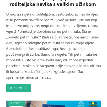
roditeljska navika s velikim učinkom
U moru savjeta o roditeljstvu, često zaboravimo da djeci
nisu potrebni savršeni roditelji, već prisutni. Ne oni koji
imaju sve odgovore, nego oni koji imaju vrijeme. Dobra
vijest? Ponekad je dovoljno samo pet minuta. Šta je
„pravilo pet minuta“? Radi se o jednostavnoj navici: svaki
dan, svjesno odvojite pet minuta samo za svoje dijete.
Bez telefona. Bez multitaskinga. Bez ispravljanja,
poučavanja ili žurbe. Samo vi i dijete. Tih pet minuta ne
mora biti u isto vrijeme svaki dan, niti mora izgledati
posebno. Može biti: razgovor prije spavanja igra autićima
ili lutkama kratka šetnja oko zgrade zajedničko
spremanje ranca tišina uz…
READ MORE
LIFESTYLE