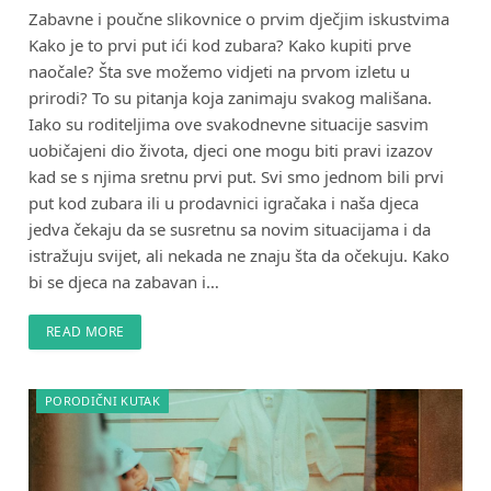
Zabavne i poučne slikovnice o prvim dječjim iskustvima
Kako je to prvi put ići kod zubara? Kako kupiti prve
naočale? Šta sve možemo vidjeti na prvom izletu u
prirodi? To su pitanja koja zanimaju svakog mališana.
Iako su roditeljima ove svakodnevne situacije sasvim
uobičajeni dio života, djeci one mogu biti pravi izazov
kad se s njima sretnu prvi put. Svi smo jednom bili prvi
put kod zubara ili u prodavnici igračaka i naša djeca
jedva čekaju da se susretnu sa novim situacijama i da
istražuju svijet, ali nekada ne znaju šta da očekuju. Kako
bi se djeca na zabavan i…
READ MORE
PORODIČNI KUTAK