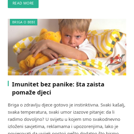
READ MORE
BRIGA O BEBI
Imunitet bez panike: šta zaista
pomaže djeci
Briga o zdravlju djece gotovo je instinktivna. Svaki kašalj,
svaka temperatura, svaki umor izazove pitanje: da li
radimo dovoljno? U svijetu u kojem smo svakodnevno
izloženi savjetima, reklamama i upozorenjima, lako je
povjerovati da uvijek postoji nešto dodatno što bismo