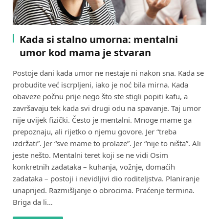
Kada si stalno umorna: mentalni
umor kod mama je stvaran
Postoje dani kada umor ne nestaje ni nakon sna. Kada se
probudite već iscrpljeni, iako je noć bila mirna. Kada
obaveze počnu prije nego što ste stigli popiti kafu, a
završavaju tek kada svi drugi odu na spavanje. Taj umor
nije uvijek fizički. Često je mentalni. Mnoge mame ga
prepoznaju, ali rijetko o njemu govore. Jer “treba
izdržati”. Jer “sve mame to prolaze”. Jer “nije to ništa”. Ali
jeste nešto. Mentalni teret koji se ne vidi Osim
konkretnih zadataka – kuhanja, vožnje, domaćih
zadataka – postoji i nevidljivi dio roditeljstva. Planiranje
unaprijed. Razmišljanje o obrocima. Praćenje termina.
Briga da li…