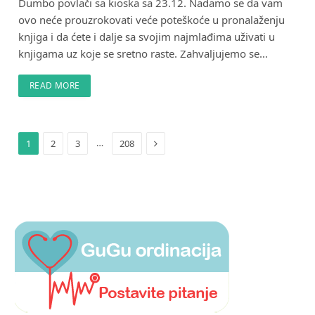
Dumbo povlači sa kioska sa 23.12. Nadamo se da vam
ovo neće prouzrokovati veće poteškoće u pronalaženju
knjiga i da ćete i dalje sa svojim najmlađima uživati u
knjigama uz koje se sretno raste. Zahvaljujemo se…
READ MORE
Next
…
1
2
3
208