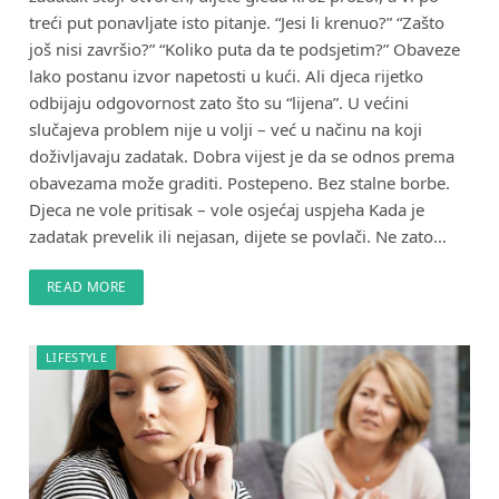
treći put ponavljate isto pitanje. “Jesi li krenuo?” “Zašto
još nisi završio?” “Koliko puta da te podsjetim?” Obaveze
lako postanu izvor napetosti u kući. Ali djeca rijetko
odbijaju odgovornost zato što su “lijena”. U većini
slučajeva problem nije u volji – već u načinu na koji
doživljavaju zadatak. Dobra vijest je da se odnos prema
obavezama može graditi. Postepeno. Bez stalne borbe.
Djeca ne vole pritisak – vole osjećaj uspjeha Kada je
zadatak prevelik ili nejasan, dijete se povlači. Ne zato…
READ MORE
LIFESTYLE