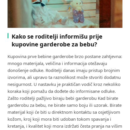
Kako se roditelji informišu prije
kupovine garderobe za bebu?
Kupovina prve bebine garderobe brzo postane zahtjevna:
mnogo materijala, veličina i informacija otežavaju
donošenje odluke. Roditelji danas imaju pristup brojnim
izvorima, ali upravo ta raznolikost može stvoriti dodatnu
nesigurnost. U nastavku je praktičan vodič kroz nekoliko
koraka koji pomažu da dođete do informisane odluke.
Zašto roditelji pažljivo biraju bebi garderobu Kad birate
garderobu za bebu, ne birate samo boju ili uzorak. Birate
materijal koji će biti u direktnom kontaktu sa osjetljivom
kožom, kroj koji mora biti udoban tokom spavanja i
kretanja, i kvalitet koji mora izdržati česta pranja na višim