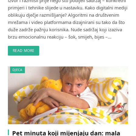
izvor i razmisli prije nego što podijeli sadržaj – konkretni
primjeri i tehnike slijede u nastavku. Kako digitalni mediji
oblikuju dječje razmišljanje? Algoritmi na društvenim
mrežama i video platformama dizajnirani su tako da što
duže zadrže pažnju korisnika. Nude sadržaj koji izaziva
brzu emocionalnu reakciju – šok, smijeh, bijes –…
READ MORE
DJECA
Pet minuta koji mijenjaju dan: mala