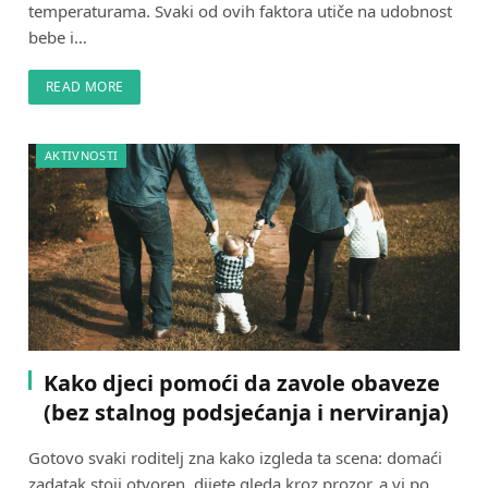
temperaturama. Svaki od ovih faktora utiče na udobnost
bebe i…
READ MORE
AKTIVNOSTI
Kako djeci pomoći da zavole obaveze
(bez stalnog podsjećanja i nerviranja)
Gotovo svaki roditelj zna kako izgleda ta scena: domaći
zadatak stoji otvoren, dijete gleda kroz prozor, a vi po