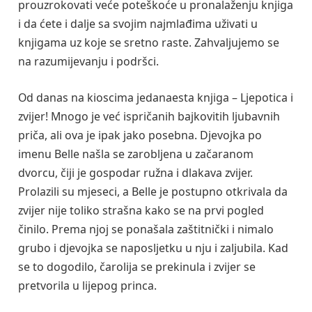
prouzrokovati veće poteškoće u pronalaženju knjiga
i da ćete i dalje sa svojim najmlađima uživati u
knjigama uz koje se sretno raste. Zahvaljujemo se
na razumijevanju i podršci.
Od danas na kioscima jedanaesta knjiga – Ljepotica i
zvijer! Mnogo je već ispričanih bajkovitih ljubavnih
priča, ali ova je ipak jako posebna. Djevojka po
imenu Belle našla se zarobljena u začaranom
dvorcu, čiji je gospodar ružna i dlakava zvijer.
Prolazili su mjeseci, a Belle je postupno otkrivala da
zvijer nije toliko strašna kako se na prvi pogled
činilo. Prema njoj se ponašala zaštitnički i nimalo
grubo i djevojka se naposljetku u nju i zaljubila. Kad
se to dogodilo, čarolija se prekinula i zvijer se
pretvorila u lijepog princa.