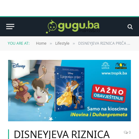
YOU ARE AT:
Home
Lifestyle
DISNEYJEVA RIZNICA PRIČA – VAŽNO OBAVJEŠTENJE
»
»
DISNEYJEVA RIZNICA
0