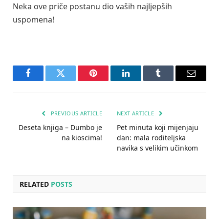
Neka ove priče postanu dio vaših najljepših
uspomena!
Facebook
Twitter
Pinterest
LinkedIn
Tumblr
Email
PREVIOUS ARTICLE
NEXT ARTICLE
Deseta knjiga – Dumbo je
Pet minuta koji mijenjaju
na kioscima!
dan: mala roditeljska
navika s velikim učinkom
RELATED
POSTS