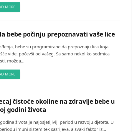
AD MORE
a bebe počinju prepoznavati vaše lice
ođenja, bebe su programirane da prepoznaju lica koja
ešće vide, počevši od vašeg. Sa samo nekoliko sedmica
osti, možda…
AD MORE
ecaj čistoće okoline na zdravlje bebe u
oj godini života
godina života je najosjetljiviji period u razvoju djeteta. U
eriodu imuni sistem tek sazrijeva, a svaki faktor iz…