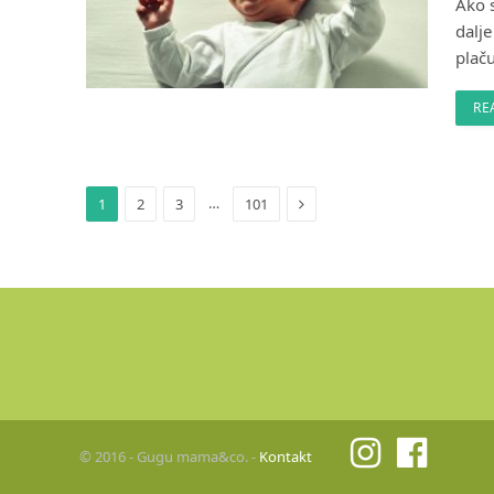
Ako 
dalje
plač
RE
Next
…
1
2
3
101
© 2016 - Gugu mama&co. -
Kontakt