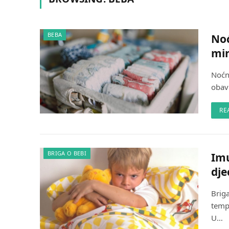
BEBA
Noć
mir
Noćna
obavi
RE
BRIGA O BEBI
Imu
dje
Briga
temp
U…