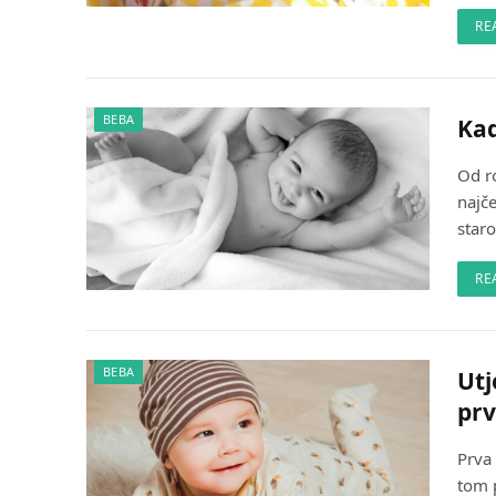
RE
BEBA
Kad
Od r
najč
star
RE
BEBA
Utj
prv
Prva 
tom p