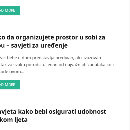
AD MORE
o da organizujete prostor u sobi za
u – savjeti za uređenje
zak bebe u dom predstavlja predivan, ali i izazovan
tak za svaku porodicu. Jedan od najvažnijih zadataka koji
hode ovom…
AD MORE
avjeta kako bebi osigurati udobnost
ekom ljeta