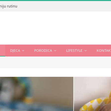
niju rutinu
DJECA
PORODICA
LIFESTYLE
KONTAK