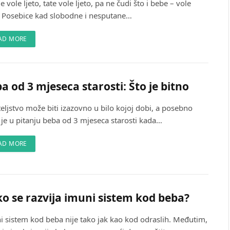
vole ljeto, tate vole ljeto, pa ne čudi što i bebe – vole
o. Posebice kad slobodne i nesputane…
AD MORE
a od 3 mjeseca starosti: Što je bitno
eljstvo može biti izazovno u bilo kojoj dobi, a posebno
 je u pitanju beba od 3 mjeseca starosti kada…
AD MORE
o se razvija imuni sistem kod beba?
i sistem kod beba nije tako jak kao kod odraslih. Međutim,