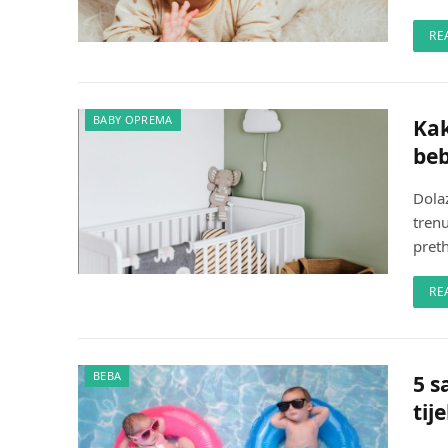
RE
BABY OPREMA
Kak
beb
Dola
trenu
pret
RE
BEBA
5 s
tij