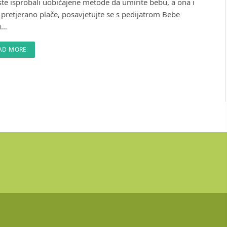
ste isprobali uobičajene metode da umirite bebu, a ona i
 pretjerano plače, posavjetujte se s pedijatrom Bebe
u…
AD MORE