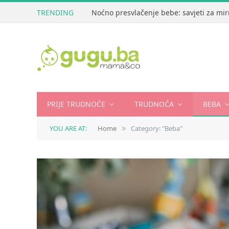
TRENDING
Noćno presvlačenje bebe: savjeti za mir
PRIJE TRUDNOĆE
TRUDNOĆA
BEBA
YOU ARE AT:
Home
Category: "Beba"
»