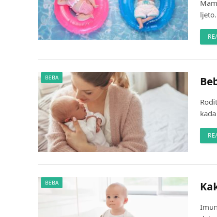
Mame 
ljet
RE
BEBA
Beb
Rodit
kada
RE
BEBA
Kak
Imun