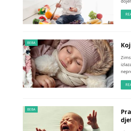
doje
RE
BEBA
Koj
Zimsk
izla
nepr
RE
BEBA
Pra
dje