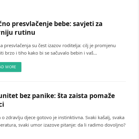
no presvlačenje bebe: savjeti za
niju rutinu
 presvlačenja su čest izazov roditelja: cilj je promjenu
ti brzo i tiho kako bi se sačuvalo bebin i vaš…
AD MORE
nitet bez panike: šta zaista pomaže
ci
 o zdravlju djece gotovo je instinktivna. Svaki kašalj, svaka
eratura, svaki umor izazove pitanje: da li radimo dovoljno?