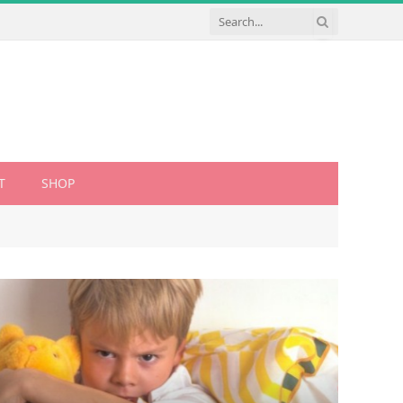
T
SHOP