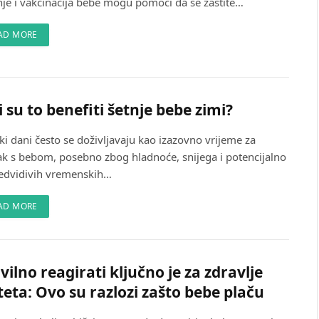
nje i vakcinacija bebe mogu pomoći da se zaštite…
AD MORE
i su to benefiti šetnje bebe zimi?
i dani često se doživljavaju kao izazovno vrijeme za
zak s bebom, posebno zbog hladnoće, snijega i potencijalno
edvidivih vremenskih…
AD MORE
vilno reagirati ključno je za zdravlje
teta: Ovo su razlozi zašto bebe plaču