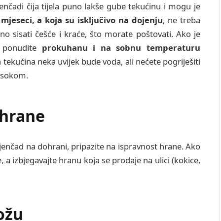
nčadi čija tijela puno lakše gube tekućinu i mogu je
mjeseci, a koja su isključivo na dojenju
, ne treba
o sisati češće i kraće, što morate poštovati. Ako je
 ponudite
prokuhanu i na sobnu temperaturu
 tekućina neka uvijek bude voda, ali nećete pogriješiti
m sokom.
 hrane
jenčad na dohrani, pripazite na ispravnost hrane. Ako
 a izbjegavajte hranu koja se prodaje na ulici (kokice,
kožu