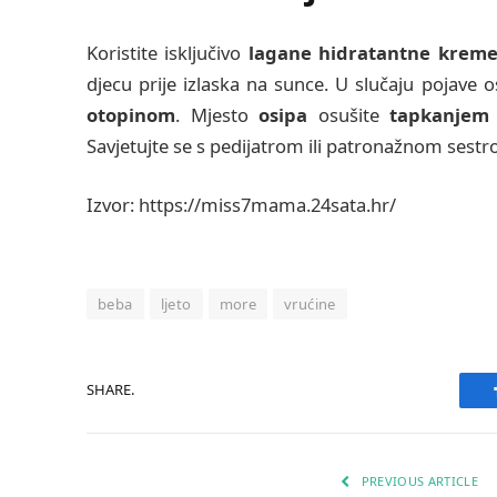
Koristite isključivo
lagane hidratantne krem
djecu prije izlaska na sunce. U slučaju pojave os
otopinom
. Mjesto
osipa
osušite
tapkanje
Savjetujte se s pedijatrom ili patronažnom sestr
Izvor: https://miss7mama.24sata.hr/
beba
ljeto
more
vrućine
SHARE.
PREVIOUS ARTICLE