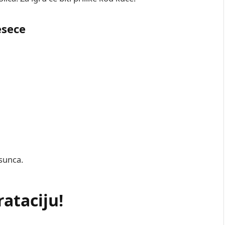
esece
 sunca.
rataciju!