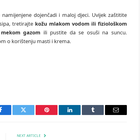
e
namijenjene dojenčadi i maloj djeci. Uvijek zaštitite
ipa, tretirajte
kožu mlakom vodom ili fiziološkom
m mekom gazom
ili pustite da se osuši na suncu.
om o korištenju masti i krema.
Facebook
Twitter
Pinterest
LinkedIn
Tumblr
Email
NEXT ARTICLE