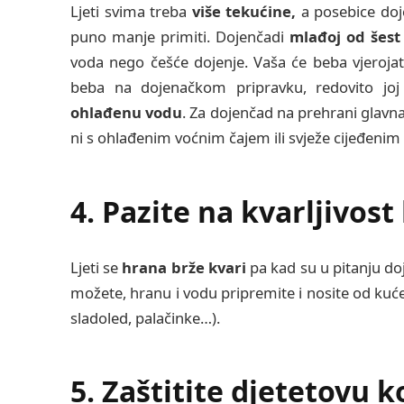
Ljeti svima treba
više tekućine,
a posebice doje
puno manje primiti. Dojenčadi
mlađoj od šest 
voda nego češće dojenje. Vaša će beba vjerojatn
beba na dojenačkom pripravku, redovito joj
ohlađenu vodu
. Za dojenčad na prehrani glavna
ni s ohlađenim voćnim čajem ili svježe cijeđeni
4. Pazite na kvarljivost
Ljeti se
hrana brže kvari
pa kad su u pitanju do
možete, hranu i vodu pripremite i nosite od kuće,
sladoled, palačinke…).
5. Zaštitite djetetovu 