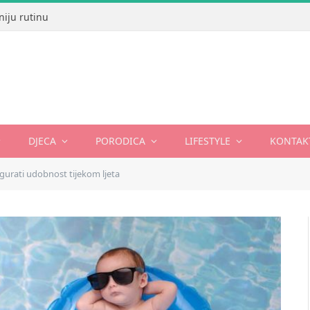
niju rutinu
DJECA
PORODICA
LIFESTYLE
KONTAK
igurati udobnost tijekom ljeta