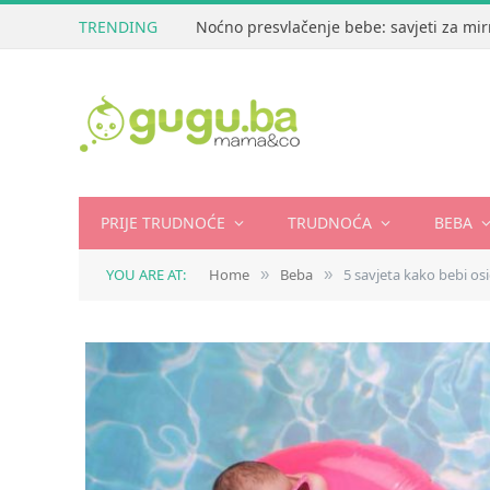
TRENDING
Noćno presvlačenje bebe: savjeti za mir
PRIJE TRUDNOĆE
TRUDNOĆA
BEBA
YOU ARE AT:
Home
Beba
5 savjeta kako bebi os
»
»