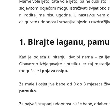
Mame vole ljeto, tate vole ljeto, pa ne čudi što 
slojevitom odjećom mogu istraživati svijet oko s
ni roditeljima nisu ugodne. U nastavku vam do
osigurate udobnost i smanjite njezinu razdražlji
1. Birajte laganu, pam
Kad je odjeća u pitanju, dvojbi nema – za lje
Obavezno izbjegavajte sintetiku jer taj materij
moguća je i
pojava osipa.
Za male i osjetljive bebe od 0 do 3 mjeseca živ
pamuka.
Za najveći stupanj udobnosti vaše bebe, odaberit