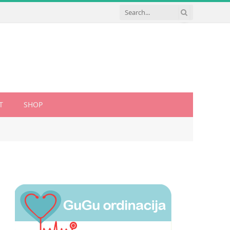
T
SHOP