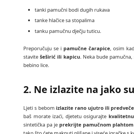
tanki pamučni bodi dugih rukava
tanke hlačice sa stopalima
tanku pamučnu dječju tuticu.
Preporučuju se i
pamučne čarapice
, osim kad
stavite
šeširić ili kapicu
. Neka bude pamučna,
bebino lice.
2. Ne izlazite na jako s
Ljeti s bebom
izlazite rano ujutro ili predveče
baš morate izaći, djetetu osigurajte
kvalitetnu
sintetička pa je
prekrijte pamučnom plahtom
tako što ćete maknuti plišane i viseće igračke s kol