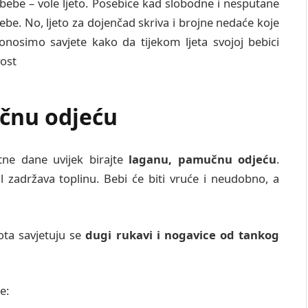
i bebe – vole ljeto. Posebice kad slobodne i nesputane
ebe. No, ljeto za dojenčad skriva i brojne nedaće koje
nosimo savjete kako da tijekom ljeta svojoj bebici
vost
učnu odjeću
tne dane uvijek birajte
laganu, pamučnu odjeću
.
al zadržava toplinu. Bebi će biti vruće i neudobno, a
ota savjetuju se
dugi rukavi i nogavice od tankog
e: