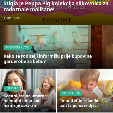
Stigla je Peppa Pig kolekcija slikovnica za
radoznale mališane!
11/05/2026
PORODIČNI KUTAK
Kako se roditelji informišu prije kupovine
garderobe za bebu?
LIFESTYLE
BRIGA O BEBI
Kada si stalno umorna:
mentalni umor kod
Imunitet bez panike: šta
mama je stvaran
zaista pomaže djeci