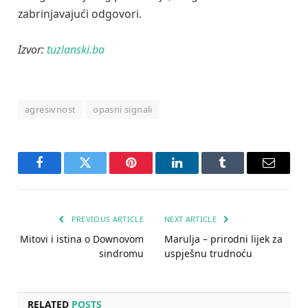
zabrinjavajući odgovori.
Izvor:
tuzlanski.ba
agresivnost
opasni signali
Facebook
Twitter
Pinterest
LinkedIn
Tumblr
Email
PREVIOUS ARTICLE
NEXT ARTICLE
Mitovi i istina o Downovom
Marulja – prirodni lijek za
sindromu
uspješnu trudnoću
RELATED
POSTS