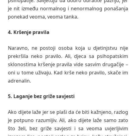
psihopatije. Savjetuju da dobro obratite pažnju, jer
je nit između normalnog i nenormalnog ponašanja
ponekad veoma, veoma tanka.
4. Kršenje pravila
Naravno, ne postoji osoba koja u djetinjstvu nije
prekršila neko pravilo. Ali, djeca sa psihopatskim
sklonostima kršenje pravila vide sasvim drugačije –
oni u tome uživaju. Kad krše neko pravilo, skače im
adrenalin.
5. Laganje bez griže savjesti
Ako dijete laže jer se plaši da će biti kažnjeno, razlog
je potpuno razumljiv. Ali, ako dijete laže samo zato
što želi, bez griže savjesti i sa veoma uvjerljivim