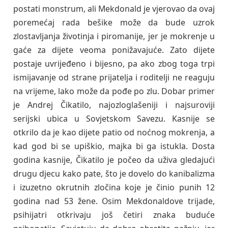
postati monstrum, ali Mekdonald je vjerovao da ovaj
poremećaj rada bešike može da bude uzrok
zlostavljanja životinja i piromanije, jer je mokrenje u
gaće za dijete veoma ponižavajuće. Zato dijete
postaje uvrijeđeno i bijesno, pa ako zbog toga trpi
ismijavanje od strane prijatelja i roditelji ne reaguju
na vrijeme, lako može da pođe po zlu. Dobar primer
je Andrej Čikatilo, najozloglašeniji i najsuroviji
serijski ubica u Sovjetskom Savezu. Kasnije se
otkrilo da je kao dijete patio od noćnog mokrenja, a
kad god bi se upiškio, majka bi ga istukla. Dosta
godina kasnije, Čikatilo je počeo da uživa gledajući
drugu djecu kako pate, što je dovelo do kanibalizma
i izuzetno okrutnih zločina koje je činio punih 12
godina nad 53 žene. Osim Mekdonaldove trijade,
psihijatri otkrivaju još četiri znaka buduće