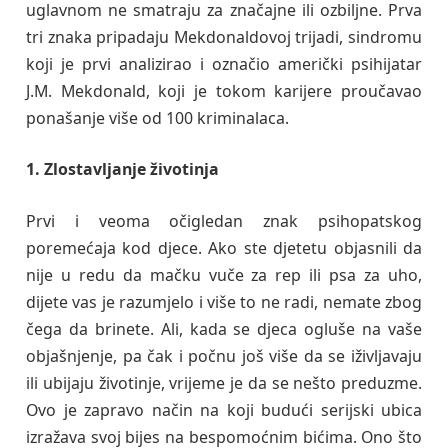
uglavnom ne smatraju za značajne ili ozbiljne. Prva
tri znaka pripadaju Mekdonaldovoj trijadi, sindromu
koji je prvi analizirao i označio američki psihijatar
J.M. Mekdonald, koji je tokom karijere proučavao
ponašanje više od 100 kriminalaca.
1. Zlostavljanje životinja
Prvi i veoma očigledan znak psihopatskog
poremećaja kod djece. Ako ste djetetu objasnili da
nije u redu da mačku vuče za rep ili psa za uho,
dijete vas je razumjelo i više to ne radi, nemate zbog
čega da brinete. Ali, kada se djeca ogluše na vaše
objašnjenje, pa čak i počnu još više da se iživljavaju
ili ubijaju životinje, vrijeme je da se nešto preduzme.
Ovo je zapravo način na koji budući serijski ubica
izražava svoj bijes na bespomoćnim bićima. Ono što