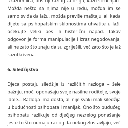
izrazom lica, postoji razlog za brigu, kažu stručnjaci.
Možda nešto sa njima nije u redu, možda im se
samo sviđa da lažu, možda previše maštaju, ali kada
dijete sa psihopatskim sklonostima uhvatite u laži,
očekujte veliki bes ili histerični napad. Takav
odgovor je forma manipulacije i izraz negodovanja,
ali ne zato što znaju da su zgriješili, već zato što je laž
razotkrivena.
6. Siledžijstvo
Djeca postaju siledžije iz različitih razloga – žele
pažnju, moć, oponašaju svoje nasilne roditelje, svoje
idole… Razloga ima dosta, ali nije svaki mali siledžija
u budućnosti psihopata i manijak. Ono što budućeg
psihopatu razlikuje od dječjeg nezrelog ponašanje
jeste to što nemaju razlog da nekog zlostavljaju, već