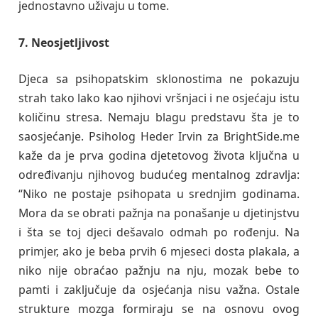
jednostavno uživaju u tome.
7. Neosjetljivost
Djeca sa psihopatskim sklonostima ne pokazuju
strah tako lako kao njihovi vršnjaci i ne osjećaju istu
količinu stresa. Nemaju blagu predstavu šta je to
saosjećanje. Psiholog Heder Irvin za BrightSide.me
kaže da je prva godina djetetovog života ključna u
određivanju njihovog budućeg mentalnog zdravlja:
“Niko ne postaje psihopata u srednjim godinama.
Mora da se obrati pažnja na ponašanje u djetinjstvu
i šta se toj djeci dešavalo odmah po rođenju. Na
primjer, ako je beba prvih 6 mjeseci dosta plakala, a
niko nije obraćao pažnju na nju, mozak bebe to
pamti i zaključuje da osjećanja nisu važna. Ostale
strukture mozga formiraju se na osnovu ovog