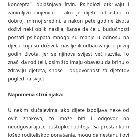
koncepta”, objašnjava Irvin. Psiholozi otkrivaju i
zanimljivu činjenicu – ako je dijete odrastalo u
dobroj, mirnoj sredini, a nakon pete godine života
doživi neki oblik nasilja, šanse da će u budućnosti
postati psihopata mnogo su manje u odnosu na
djecu koja su doživela nasilje ili odbacivanje u prvoj
godini života, jer se njihova svijest već razvila. To
znači da roditelji, osim što imaju obavezu da brinu o
zdravlju djeteta, snose i odgovornost za djetetov
pogled na svijet.
Napomena stručnjaka:
U nekim slučajevima, ako dijete ispoljava neke od
ovih znakova, to može biti i odgovor na
neodgovarajuće postupke roditelja. Sa prestankom
lošeg roditeljskog ponašanja, mogu da nestanu i ovi