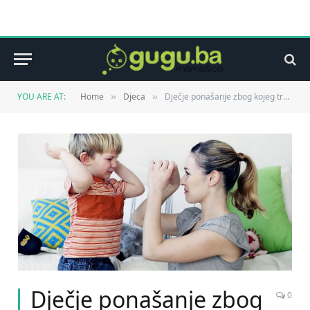
YOU ARE AT:
Home
Djeca
Dječje ponašanje zbog kojeg treba da potražite pomoć: Opasni signali vide se već od treće godine
»
»
Dječje ponašanje zbog
0