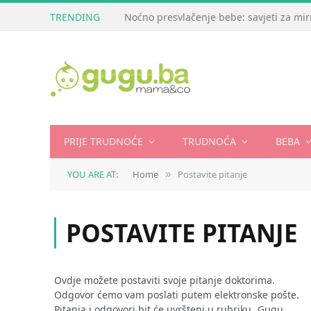
TRENDING
PRIJE TRUDNOĆE
TRUDNOĆA
BEBA
YOU ARE AT:
Home
Postavite pitanje
»
POSTAVITE PITANJE
Ovdje možete postaviti svoje pitanje doktorima.
Odgovor ćemo vam poslati putem elektronske pošte.
Pitanja i odgovori bit će uvršteni u rubriku „Gugu