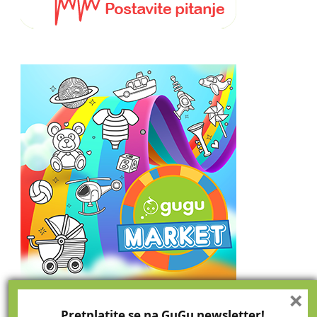
×
Pretplatite se na GuGu newsletter!