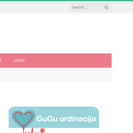
T
SHOP