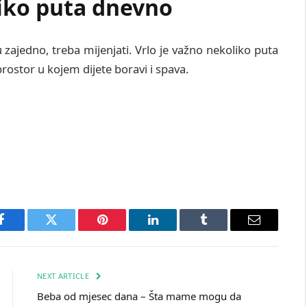
iko puta dnevno
u zajedno, treba mijenjati. Vrlo je važno nekoliko puta
prostor u kojem dijete boravi i spava.
Facebook
Twitter
Pinterest
LinkedIn
Tumblr
Email
NEXT ARTICLE
Beba od mjesec dana – Šta mame mogu da