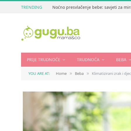
TRENDING
Noćno presvlačenje bebe: savjeti za mir
PRIJE TRUDNOĆE
TRUDNOĆA
BEBA
YOU ARE AT:
Home
Beba
Klimatizirani zrak i dje
»
»