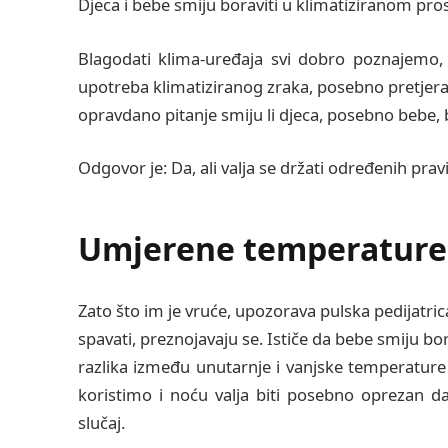
Djeca i bebe smiju boraviti u klimatiziranom prosto
Blagodati klima-uređaja svi dobro poznajemo, 
upotreba klimatiziranog zraka, posebno pretjerana
opravdano pitanje smiju li djeca, posebno bebe, 
Odgovor je: Da, ali valja se držati određenih pravi
Umjerene temperature
Zato što im je vruće, upozorava pulska pedijatric
spavati, preznojavaju se. Ističe da bebe smiju bo
razlika između unutarnje i vanjske temperature 
koristimo i noću valja biti posebno oprezan da
slučaj.