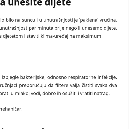
a unesite dijete
 bilo na suncu i u unutrašnjosti je ‘paklena’ vrućina,
i unutrašnjost par minuta prije nego li unesemo dijete.
 s djetetom i staviti klima-uređaj na maksimum.
e izbjegle bakterijske, odnosno respiratorne infekcije.
učnjaci preporučuju da filtere valja čistiti svaka dva
rati u mlakoj vodi, dobro ih osušiti i vratiti natrag.
mehaničar.