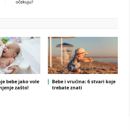
očekuju?
oje bebe jako vole
Bebe i vrućina: 6 stvari koje
njenje zašto!
trebate znati