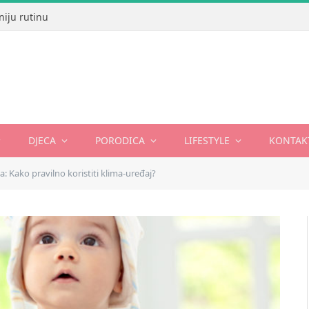
niju rutinu
DJECA
PORODICA
LIFESTYLE
KONTAK
ca: Kako pravilno koristiti klima-uređaj?