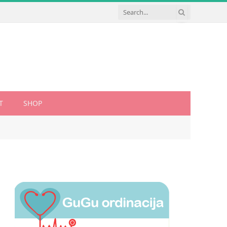
T
SHOP