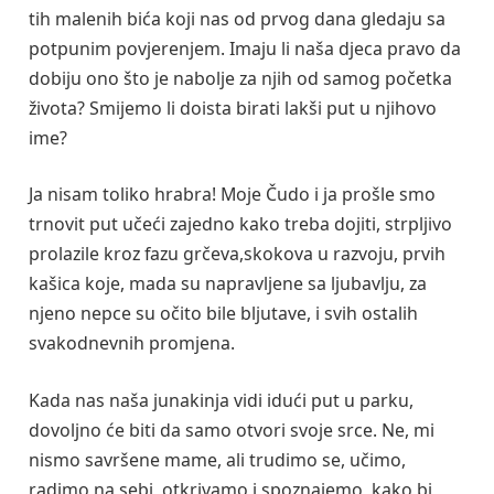
tih malenih bića koji nas od prvog dana gledaju sa
potpunim povjerenjem. Imaju li naša djeca pravo da
dobiju ono što je nabolje za njih od samog početka
života? Smijemo li doista birati lakši put u njihovo
ime?
Ja nisam toliko hrabra! Moje Čudo i ja prošle smo
trnovit put učeći zajedno kako treba dojiti, strpljivo
prolazile kroz fazu grčeva,skokova u razvoju, prvih
kašica koje, mada su napravljene sa ljubavlju, za
njeno nepce su očito bile bljutave, i svih ostalih
svakodnevnih promjena.
Kada nas naša junakinja vidi idući put u parku,
dovoljno će biti da samo otvori svoje srce. Ne, mi
nismo savršene mame, ali trudimo se, učimo,
radimo na sebi, otkrivamo i spoznajemo, kako bi