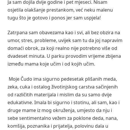
Ja sam dojila dvije godine i pet mjeseci. Nisam
osjetila olakšanje prestankom, već neku malenu
tugu što je gotovo i ponos jer sam uspjela!
Zatrpana sam obavezama kao i svi, ali bez obzira na
umor, stres, probleme, uvijek sam tu da joj napravim
domaći obrok, za koji realno nije potrebno više od
dvadeset minuta. U parku provodim vrijeme zbijena
između mama koje učim i od kojih učim.
Moje Čudo ima sigurno pedesetak plišanih meda,
zeka, cuka i ostalog životinjskog carstva sačinjenih
od različitih materijala i mislim da su samo dvije
edukativne. Imala bi sigurno i stotinu, ali sam, kao i
druge mame iz mog okruženja, umjesto da nju i
sebe sentimentalno vežem za poklone deda, nana,
komšija, poznanika i prijatelja, polovinu dala u