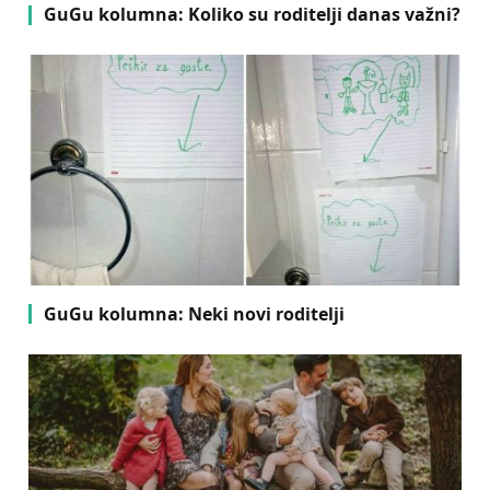
GuGu kolumna: Koliko su roditelji danas važni?
GuGu kolumna: Neki novi roditelji