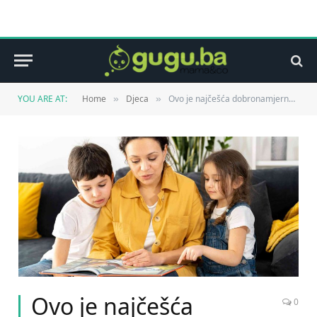
YOU ARE AT:
Home
Djeca
Ovo je najčešća dobronamjerna greška koju roditelji prave u odgoju djece
»
»
Ovo je najčešća
0