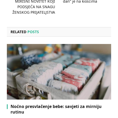
MIRISNI NOVITET KOJI
dan” je na kioscima
PODSJEĆA NA SNAGU
ŽENSKOG PRIJATELJSTVA
RELATED
POSTS
Noćno presvlačenje bebe: savjeti za mirniju
rutinu