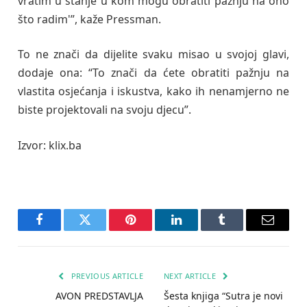
vratim u stanje u kom mogu obratiti pažnju na ono
što radim'”, kaže Pressman.
To ne znači da dijelite svaku misao u svojoj glavi,
dodaje ona: “To znači da ćete obratiti pažnju na
vlastita osjećanja i iskustva, kako ih nenamjerno ne
biste projektovali na svoju djecu”.
Izvor: klix.ba
Facebook
Twitter
Pinterest
LinkedIn
Tumblr
Email
PREVIOUS ARTICLE
NEXT ARTICLE
AVON PREDSTAVLJA
Šesta knjiga “Sutra je novi