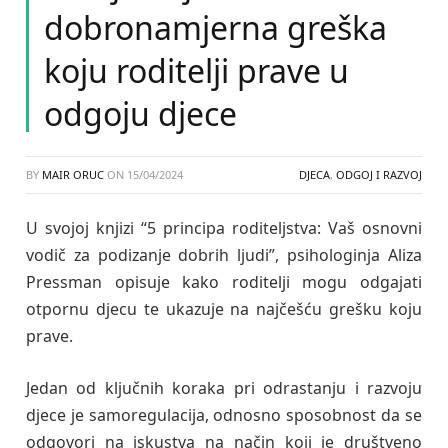
dobronamjerna greška
koju roditelji prave u
odgoju djece
BY
MAIR ORUC
ON
15/04/2024
DJECA
,
ODGOJ I RAZVOJ
U svojoj knjizi “5 principa roditeljstva: Vaš osnovni
vodič za podizanje dobrih ljudi”, psihologinja Aliza
Pressman opisuje kako roditelji mogu odgajati
otpornu djecu te ukazuje na najčešću grešku koju
prave.
Jedan od ključnih koraka pri odrastanju i razvoju
djece je samoregulacija, odnosno sposobnost da se
odgovori na iskustva na način koji je društveno