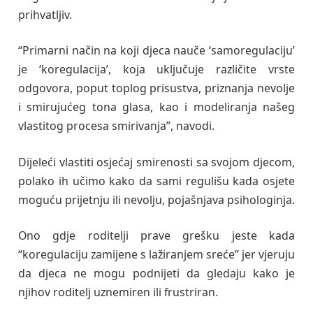
prihvatljiv.
“Primarni način na koji djeca nauče ‘samoregulaciju’
je ‘koregulacija’, koja uključuje različite vrste
odgovora, poput toplog prisustva, priznanja nevolje
i smirujućeg tona glasa, kao i modeliranja našeg
vlastitog procesa smirivanja”, navodi.
Dijeleći vlastiti osjećaj smirenosti sa svojom djecom,
polako ih učimo kako da sami regulišu kada osjete
moguću prijetnju ili nevolju, pojašnjava psihologinja.
Ono gdje roditelji prave grešku jeste kada
“koregulaciju zamijene s lažiranjem sreće” jer vjeruju
da djeca ne mogu podnijeti da gledaju kako je
njihov roditelj uznemiren ili frustriran.