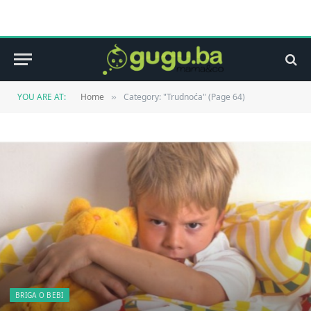
YOU ARE AT:
Home
Category: "Trudnoća" (Page 64)
»
BRIGA O BEBI