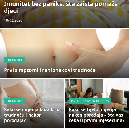
Imunitet bez panike: šta zaista pomaže
djeci
18/02/2026
TRUDNOĆA
Prvi simptomi i rani znakovi trudnoće
TRUDNOĆA
POROD I NAKON PORODA
Kako se mijenja koža kroz
Kako se tijelo mijenja
trudnoću i nakon
nakon porođaja – šta vas
porođaja?
čeka u prvim mjesecima?