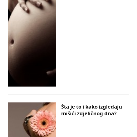
Šta je to i kako izgledaju
mišići zdjeličnog dna?