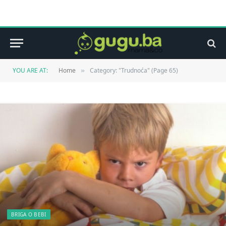
YOU ARE AT:
Home
Category: "Trudnoća" (Page 65)
»
BRIGA O BEBI