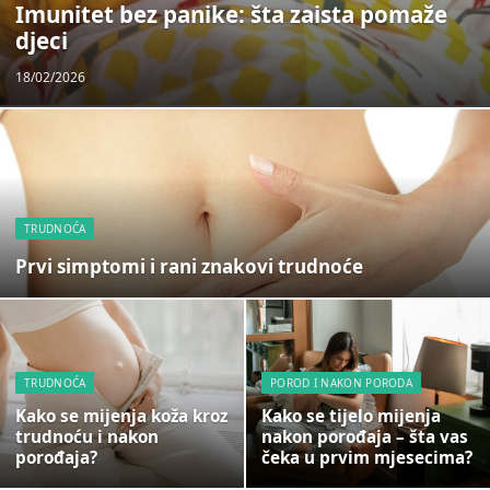
Imunitet bez panike: šta zaista pomaže
djeci
18/02/2026
TRUDNOĆA
Prvi simptomi i rani znakovi trudnoće
TRUDNOĆA
POROD I NAKON PORODA
Kako se mijenja koža kroz
Kako se tijelo mijenja
trudnoću i nakon
nakon porođaja – šta vas
porođaja?
čeka u prvim mjesecima?