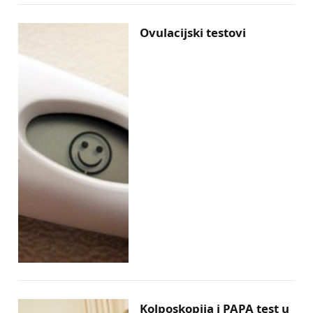
Ovulacijski testovi
Kolposkopija i PAPA test u