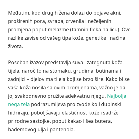
Međutim, kod drugih žena dolazi do pojave akni,
proširenih pora, svraba, crvenila i neželjenih
promjena poput melazme (tamnih fleka na licu). Ove
razlike zavise od vašeg tipa kože, genetike i načina
života.
Poseban izazov predstavlja suva i zategnuta koža
tijela, naročito na stomaku, grudima, butinama i
zadnjici – djelovima tijela koji se brzo šire. Kako bi se
vaša koža nosila sa ovim promjenama, važno je da
joj svakodnevno pružite adekvatnu njegu.
Najbolja
nega tela
podrazumijeva proizvode koji dubinski
hidriraju, poboljšavaju elastičnost kože i sadrže
prirodne sastojke, poput kakao i šea butera,
bademovog ulja i pantenola.