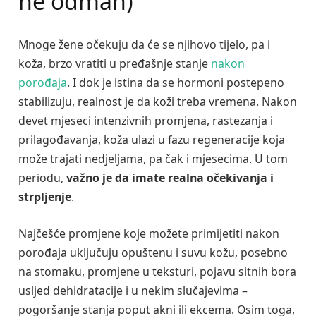
ne odmah)
Mnoge žene očekuju da će se njihovo tijelo, pa i
koža, brzo vratiti u pređašnje stanje
nakon
porođaja
. I dok je istina da se hormoni postepeno
stabilizuju, realnost je da koži treba vremena. Nakon
devet mjeseci intenzivnih promjena, rastezanja i
prilagođavanja, koža ulazi u fazu regeneracije koja
može trajati nedjeljama, pa čak i mjesecima. U tom
periodu,
važno je da imate realna očekivanja i
strpljenje
.
Najčešće promjene koje možete primijetiti nakon
porođaja uključuju opuštenu i suvu kožu, posebno
na stomaku, promjene u teksturi, pojavu sitnih bora
usljed dehidratacije i u nekim slučajevima –
pogoršanje stanja poput akni ili ekcema. Osim toga,