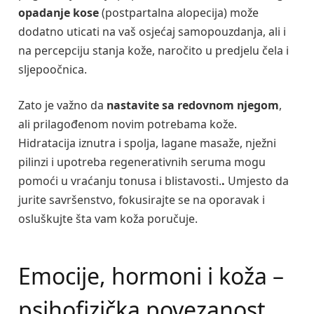
opadanje kose
(postpartalna alopecija) može
dodatno uticati na vaš osjećaj samopouzdanja, ali i
na percepciju stanja kože, naročito u predjelu čela i
sljepoočnica.
Zato je važno da
nastavite sa redovnom njegom
,
ali prilagođenom novim potrebama kože.
Hidratacija iznutra i spolja, lagane masaže, nježni
pilinzi i upotreba regenerativnih seruma mogu
pomoći u vraćanju tonusa i blistavosti.
.
Umjesto da
jurite savršenstvo, fokusirajte se na oporavak i
osluškujte šta vam koža poručuje.
Emocije, hormoni i koža –
psihofizička povezanost