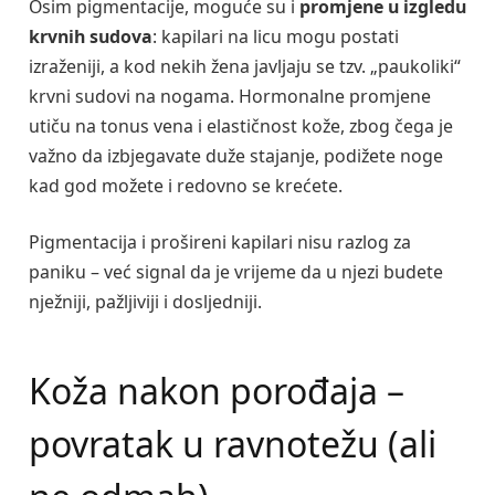
Osim pigmentacije, moguće su i
promjene u izgledu
krvnih sudova
: kapilari na licu mogu postati
izraženiji, a kod nekih žena javljaju se tzv. „paukoliki“
krvni sudovi na nogama. Hormonalne promjene
utiču na tonus vena i elastičnost kože, zbog čega je
važno da izbjegavate duže stajanje, podižete noge
kad god možete i redovno se krećete.
Pigmentacija i prošireni kapilari nisu razlog za
paniku – već signal da je vrijeme da u njezi budete
nježniji, pažljiviji i dosljedniji.
Koža nakon porođaja –
povratak u ravnotežu (ali