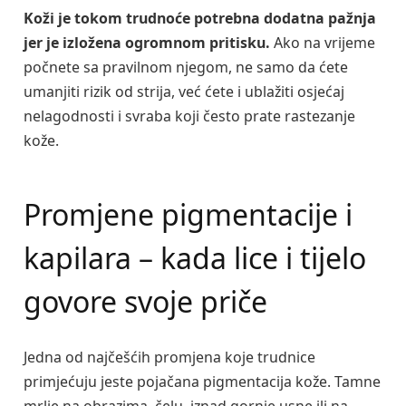
Koži je tokom trudnoće potrebna dodatna pažnja
jer je izložena ogromnom pritisku.
Ako na vrijeme
počnete sa pravilnom njegom, ne samo da ćete
umanjiti rizik od strija, već ćete i ublažiti osjećaj
nelagodnosti i svraba koji često prate rastezanje
kože.
Promjene pigmentacije i
kapilara – kada lice i tijelo
govore svoje priče
Jedna od najčešćih promjena koje trudnice
primjećuju jeste pojačana pigmentacija kože. Tamne
mrlje na obrazima, čelu, iznad gornje usne ili na