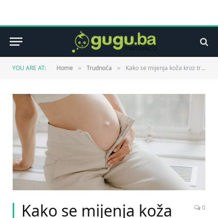
YOU ARE AT:
Home
Trudnoća
Kako se mijenja koža kroz trudnoću i nakon porođaja?
»
»
Kako se mijenja koža
0