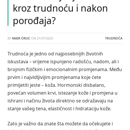
kroz trudnoću i nakon
porođaja?
BY
MAIR ORUC
ON
21/07/2025
TRUDNOĆA
Trudnoća je jedno od najposebnijih životnih
iskustava – vrijeme ispunjeno radošću, nadom, ali i
brojnim fizičkim i emocionalnim promjenama. Među
prvim i najvidljivijim promjenama koje ćete
primijetiti jeste – koža. Hormonski disbalans,
povećan volumen krvi, istezanje kože i promjena u
ishrani i načinu života direktno se odražavaju na
stanje vašeg tena, elastičnost i hidrataciju kože.
Zato je važno da znate šta možete da očekujete i