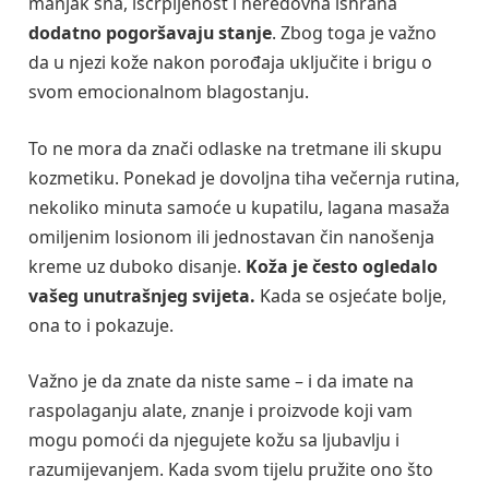
manjak sna, iscrpljenost i neredovna ishrana
dodatno pogoršavaju stanje
. Zbog toga je važno
da u njezi kože nakon porođaja uključite i brigu o
svom emocionalnom blagostanju.
To ne mora da znači odlaske na tretmane ili skupu
kozmetiku. Ponekad je dovoljna tiha večernja rutina,
nekoliko minuta samoće u kupatilu, lagana masaža
omiljenim losionom ili jednostavan čin nanošenja
kreme uz duboko disanje.
Koža je često ogledalo
vašeg unutrašnjeg svijeta.
Kada se osjećate bolje,
ona to i pokazuje.
Važno je da znate da niste same – i da imate na
raspolaganju alate, znanje i proizvode koji vam
mogu pomoći da njegujete kožu sa ljubavlju i
razumijevanjem. Kada svom tijelu pružite ono što