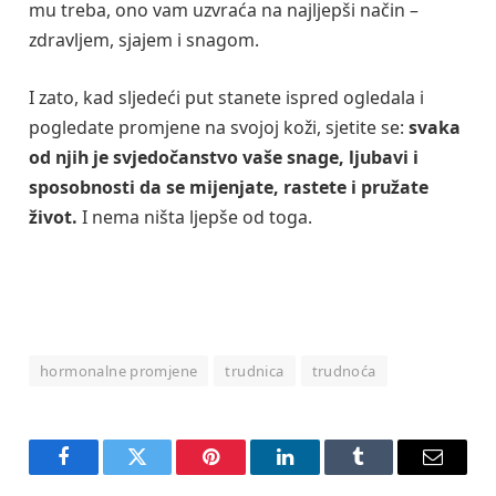
mu treba, ono vam uzvraća na najljepši način –
zdravljem, sjajem i snagom.
I zato, kad sljedeći put stanete ispred ogledala i
pogledate promjene na svojoj koži, sjetite se:
svaka
od njih je svjedočanstvo vaše snage, ljubavi i
sposobnosti da se mijenjate, rastete i pružate
život.
I nema ništa ljepše od toga.
hormonalne promjene
trudnica
trudnoća
Facebook
Twitter
Pinterest
LinkedIn
Tumblr
Email