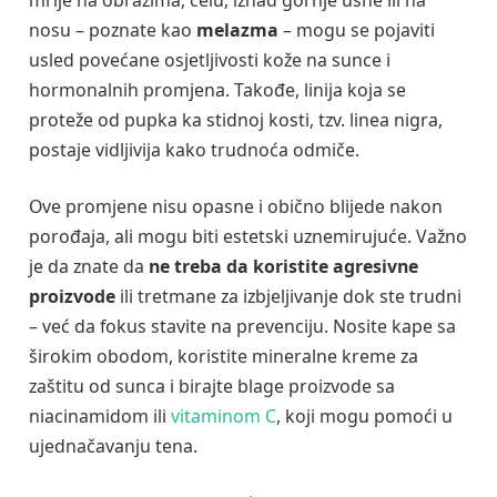
nosu – poznate kao
melazma
– mogu se pojaviti
usled povećane osjetljivosti kože na sunce i
hormonalnih promjena. Takođe, linija koja se
proteže od pupka ka stidnoj kosti, tzv. linea nigra,
postaje vidljivija kako trudnoća odmiče.
Ove promjene nisu opasne i obično blijede nakon
porođaja, ali mogu biti estetski uznemirujuće. Važno
je da znate da
ne treba da koristite agresivne
proizvode
ili tretmane za izbjeljivanje dok ste trudni
– već da fokus stavite na prevenciju. Nosite kape sa
širokim obodom, koristite mineralne kreme za
zaštitu od sunca i birajte blage proizvode sa
niacinamidom ili
vitaminom C
, koji mogu pomoći u
ujednačavanju tena.