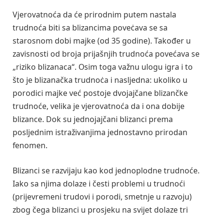
Vjerovatnoća da će prirodnim putem nastala
trudnoća biti sa blizancima poveċava se sa
starosnom dobi majke (od 35 godine). Također u
zavisnosti od broja prijašnjih trudnoća povećava se
„riziko blizanaca“. Osim toga važnu ulogu igra i to
što je blizanačka trudnoċa i nasljedna: ukoliko u
porodici majke već postoje dvojajčane blizančke
trudnoće, velika je vjerovatnoća da i ona dobije
blizance. Dok su jednojajčani blizanci prema
posljednim istraživanjima jednostavno prirodan
fenomen.
Blizanci se razvijaju kao kod jednoplodne trudnoće.
Iako sa njima dolaze i česti problemi u trudnoći
(prijevremeni trudovi i porodi, smetnje u razvoju)
zbog čega blizanci u prosjeku na svijet dolaze tri