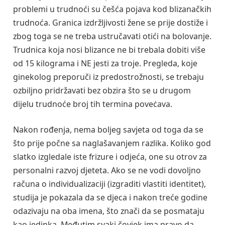
problemi u trudnoći su češća pojava kod blizanačkih
trudnoća. Granica izdržljivosti žene se prije dostiže i
zbog toga se ne treba ustručavati otići na bolovanje.
Trudnica koja nosi blizance ne bi trebala dobiti više
od 15 kilograma i NE jesti za troje. Pregleda, koje
ginekolog preporuči iz predostrožnosti, se trebaju
ozbiljno pridržavati bez obzira što se u drugom
dijelu trudnoće broj tih termina poveċava.
Nakon rođenja, nema boljeg savjeta od toga da se
što prije počne sa naglašavanjem razlika. Koliko god
slatko izgledale iste frizure i odjeća, one su otrov za
personalni razvoj djeteta. Ako se ne vodi dovoljno
računa o individualizaciji (izgraditi vlastiti identitet),
studija je pokazala da se djeca i nakon treće godine
odazivaju na oba imena, što znači da se posmataju
kao jedinka. Međutim svaki čovjek ima pravo da