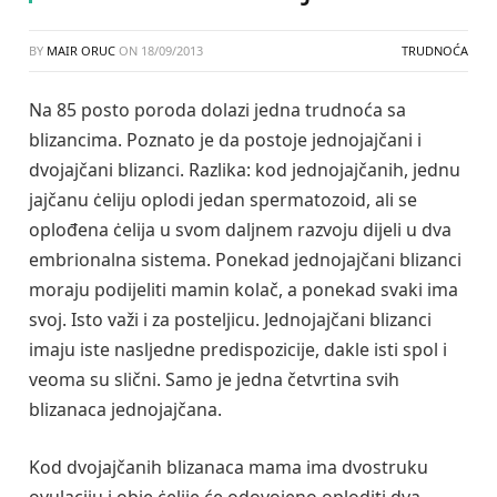
BY
MAIR ORUC
ON
18/09/2013
TRUDNOĆA
Na 85 posto poroda dolazi jedna trudnoća sa
blizancima. Poznato je da postoje jednojajčani i
dvojajčani blizanci. Razlika: kod jednojajčanih, jednu
jajčanu ċeliju oplodi jedan spermatozoid, ali se
oplođena ċelija u svom daljnem razvoju dijeli u dva
embrionalna sistema. Ponekad jednojajčani blizanci
moraju podijeliti mamin kolač, a ponekad svaki ima
svoj. Isto važi i za posteljicu. Jednojajčani blizanci
imaju iste nasljedne predispozicije, dakle isti spol i
veoma su slični. Samo je jedna četvrtina svih
blizanaca jednojajčana.
Kod dvojajčanih blizanaca mama ima dvostruku
ovulaciju i obje ċelije će odovojeno oploditi dva