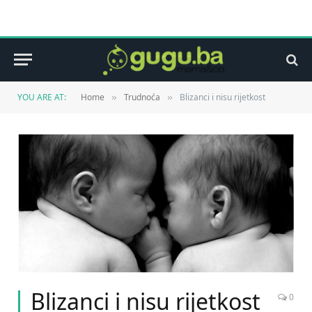
YOU ARE AT:
Home
Trudnoća
Blizanci i nisu rijetkost
»
»
Blizanci i nisu rijetkost
0