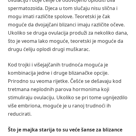
spermatozoida. Djeca u tom slučaju nisu slična i
mogu imati različite spolove. Teoretski je čak
moguće da dvojajčani blizanci imaju različite očeve.
Ukoliko se druga ovulacija produži za nekoliko dana,
što je veoma lako moguće, teoretski je moguće da
drugu ćeliju oplodi drugi muškarac.
Kod trojki i višejajčanih trudnoća moguća je
kombinacija jedne i druge blizanačke opcije.
Prirodno su veoma rijetke. Češće se dešavaju kod
tretmana neplodnih parova hormonima koji
stimuliraju ovulaciju. Ukoliko se pri tome ugnijezdilo
više embriona, moguće je u ranoj trudnoći ih
reducirati.
Što je majka starija to su veće šanse za blizance