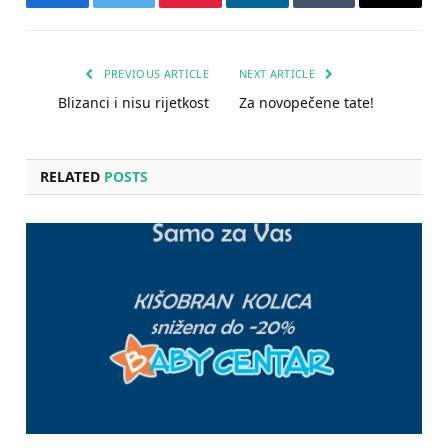
Facebook
Twitter
Pinterest
LinkedIn
Tumblr
Email
PREVIOUS ARTICLE
NEXT ARTICLE
Blizanci i nisu rijetkost
Za novopečene tate!
RELATED
POSTS