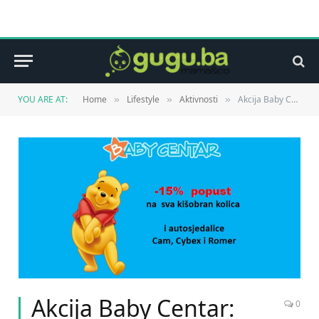
YOU ARE AT:
Home
Lifestyle
Aktivnosti
Akcija Baby Centar: 20.09. – 22.09.13.
»
»
»
Akcija Baby Centar:
0