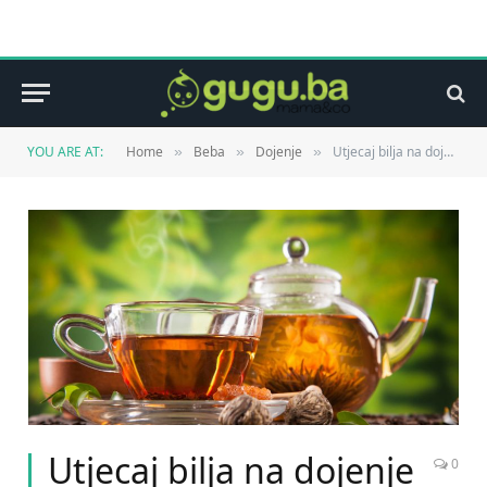
YOU ARE AT:
Home
Beba
Dojenje
Utjecaj bilja na dojenje
»
»
»
Utjecaj bilja na dojenje
0