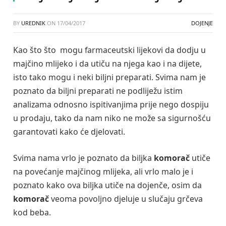
BY
UREDNIK
ON
17/04/2017
DOJENJE
Kao što što mogu farmaceutski lijekovi da dodju u
majčino mlijeko i da utiču na njega kao i na dijete,
isto tako mogu i neki biljni preparati. Svima nam je
poznato da biljni preparati ne podliježu istim
analizama odnosno ispitivanjima prije nego dospiju
u prodaju, tako da nam niko ne može sa sigurnošću
garantovati kako će djelovati.
Svima nama vrlo je poznato da biljka
komorač
utiče
na povećanje majčinog mlijeka, ali vrlo malo je i
poznato kako ova biljka utiče na dojenče, osim da
komorač
veoma povoljno djeluje u slučaju grčeva
kod beba.