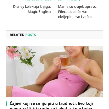
Disney kolekcija knjiga:
Mame su uvijek upravu:
Magic English
Pileća supa će vas
okrijepiti, evo i zašto
RELATED
POSTS
Čajevi koji se smiju piti u trudnoći: Evo koji
mogu zaštititi trudnicu i plod, a koje treba