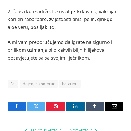
2. čajevi koji sadrže: fukus alge, krkavinu, valerijan,
korijen rabarbare, zvijezdasti anis, pelin, ginkgo,
aloe veru, bosiljak itd.
A mi vam preporučujemo da igrate na sigurno i
prilikom uzimanja bilo kakvih biljnih lijekova
posavjetujete sa sa svojim liječnikom.
čaj
dojenje. komorač
katarion
Facebook
Twitter
Pinterest
LinkedIn
Tumblr
Email
PREVIOUS ARTICLE
NEXT ARTICLE