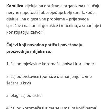
Kamilica
djeluje na opuštanje organizma u slučaju
nervne napetosti i obezbjeđuje bolji san. Također,
djeluje i na digestivne probleme – prije svega
sprečava nastanak gorušice i mučninu, a smanjuje i
konstipaciju (zatvor).
Čajevi koji navodno potiču i povećavaju
proizvodnju mlijeka su:
1. čaj od mješavine koromača, anisa i korijandera
2. čaj od piskavice (pomaže u smanjenju razine
šećera u krvi)
3. blagi čaj od čička
4. čaj od koromača (uzima se u malim količinama)