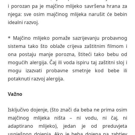
i porozan pa je majčino mlijeko savršena hrana za
njega: sve osim majčinog mlijeka narušit će bebin
idealni razvoj.
* Majčino mlijeko pomaže sazrijevanju probavnog
sistema tako što oblaže crijeva zaštitnim filmom i
ona postaju manje porozna, štiteći tako bebu od
mogućih alergija. Čaj ili voda ispiru taj zaštitni sloj i
mogu izazvati probavne smetnje kod bebe ili
potaknuti razvoj alergija.
Važno
Isključivo dojenje, (što znači da beba ne prima osim
majčinog mlijeka ništa – ni vodu, ni čaj, ni
adaptirano mlijeko), jedan je od preduvjeta
uspješnog dojenja. Ako je beba dojena na zahtjev