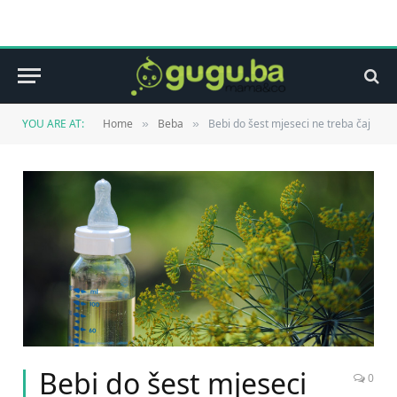
YOU ARE AT:
Home
Beba
Bebi do šest mjeseci ne treba čaj
»
»
Bebi do šest mjeseci
0