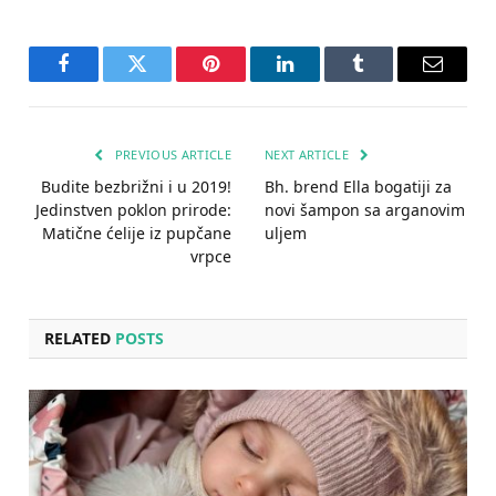
Facebook
Twitter
Pinterest
LinkedIn
Tumblr
Email
PREVIOUS ARTICLE
NEXT ARTICLE
Budite bezbrižni i u 2019!
Bh. brend Ella bogatiji za
Jedinstven poklon prirode:
novi šampon sa arganovim
Matične ćelije iz pupčane
uljem
vrpce
RELATED
POSTS