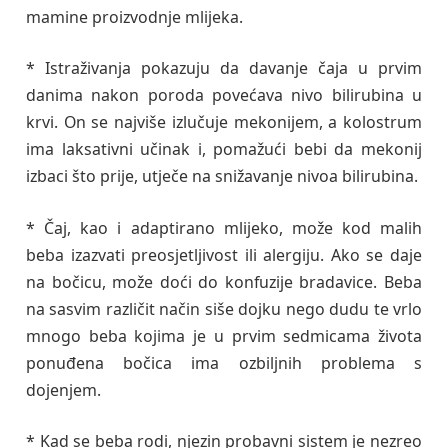
mamine proizvodnje mlijeka.
* Istraživanja pokazuju da davanje čaja u prvim
danima nakon poroda povećava nivo bilirubina u
krvi. On se najviše izlučuje mekonijem, a kolostrum
ima laksativni učinak i, pomažući bebi da mekonij
izbaci što prije, utječe na snižavanje nivoa bilirubina.
* Čaj, kao i adaptirano mlijeko, može kod malih
beba izazvati preosjetljivost ili alergiju. Ako se daje
na bočicu, može doći do konfuzije bradavice. Beba
na sasvim različit način siše dojku nego dudu te vrlo
mnogo beba kojima je u prvim sedmicama života
ponuđena bočica ima ozbiljnih problema s
dojenjem.
* Kad se beba rodi, njezin probavni sistem je nezreo