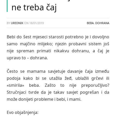
ne treba čaj
BY
UREDNIK
ON
18/01/2019
BEBA
,
DOHRANA
Bebi do šest mjeseci starosti potrebno je i dovoljno
samo majčino mlijeko; njezin probavni sistem još
nije spreman primati nikakvu dohranu, a čaj je
upravo to – dohrana.
Često se mamama savjetuje davanje čaja između
podoja kako bi se utažila žeđ, ublažili grčevi ili
«smirila» beba. Zašto to nije preporučljivo?
Stručnjaci tvrde da je takav savjet pogrešan i da
može donijeti probleme i bebi, i mami.
Evo objašnjenja: