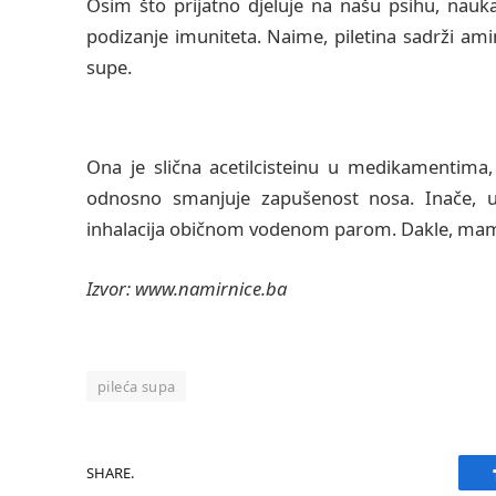
Osim što prijatno djeluje na našu psihu, nauka 
podizanje imuniteta. Naime, piletina sadrži ami
supe.
Ona je slična acetilcisteinu u medikamentima,
odnosno smanjuje zapušenost nosa. Inače, ud
inhalacija običnom vodenom parom. Dakle, mame
Izvor: www.namirnice.ba
pileća supa
SHARE.