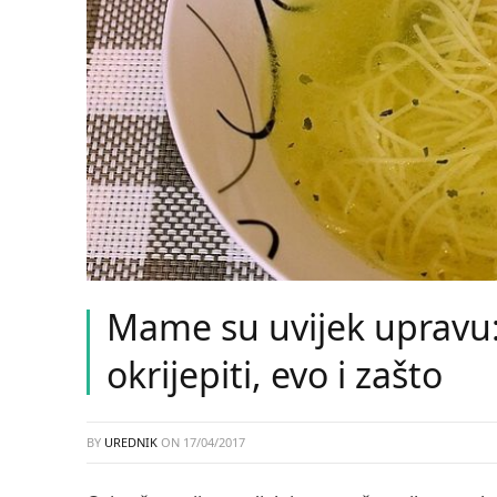
Mame su uvijek upravu:
okrijepiti, evo i zašto
BY
UREDNIK
ON
17/04/2017