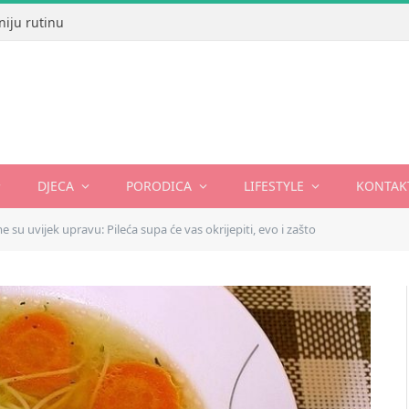
niju rutinu
DJECA
PORODICA
LIFESTYLE
KONTAK
 su uvijek upravu: Pileća supa će vas okrijepiti, evo i zašto