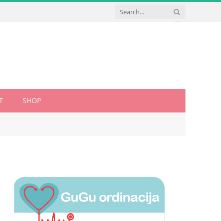
T
SHOP