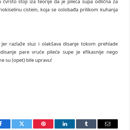
čvrsto stoji iza teorije da je pileća supa odlična za
nokiselinu cistein, koja se oslobađa prilikom kuhanja
 jer razlaže sluz i olakšava disanje tokom prehlade
isanje pare vruće pileće supe je efikasnije nego
 su (opet) bile upravu!
Facebook
Twitter
Pinterest
LinkedIn
Tumblr
Email