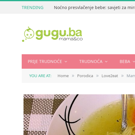
TRENDING
Noćno presvlačenje bebe: savjeti za mir
PRIJE TRUDNOĆE
TRUDNOĆA
BEBA
YOU ARE AT:
Home
Porodica
Love2eat
Mame
»
»
»