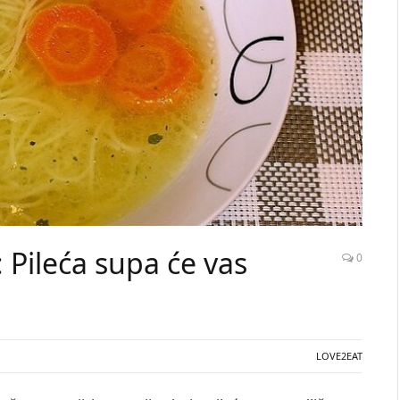
 Pileća supa će vas
0
LOVE2EAT