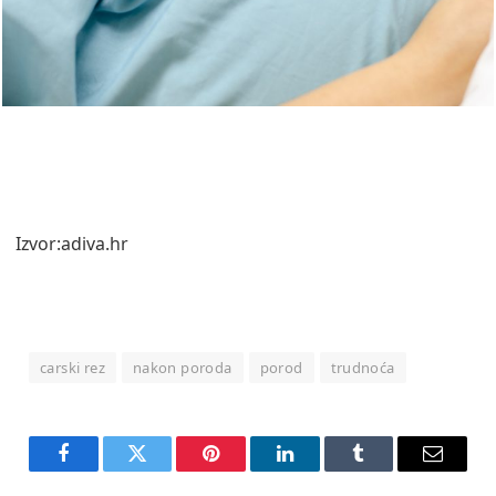
Izvor:adiva.hr
carski rez
nakon poroda
porod
trudnoća
Facebook
Twitter
Pinterest
LinkedIn
Tumblr
Email