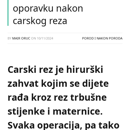
oporavku nakon
carskog reza
BY
MAIR ORUC
ON
10/11/2024
POROD I NAKON PORODA
Carski rez je hirurški
zahvat kojim se dijete
rađa kroz rez trbušne
stijenke i maternice.
Svaka operacija, pa tako