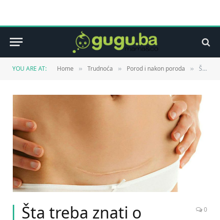
YOU ARE AT:
Home
Trudnoća
Porod i nakon poroda
Šta treba znati o oporavku nakon carskog reza
»
»
»
Šta treba znati o
0