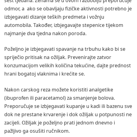
šest tjedana. Ženama se u ovom razdoblju preporučuje
odmor, a ako se obavljaju fizičke aktivnosti potrebno je
izbjegavati dizanje teških predmeta i vožnju
automobila. Također, izbjegavajte stepenice tijekom
najmanje dva tjedna nakon poroda.
Poželjno je izbjegavati spavanje na trbuhu kako bi se
spriječio pritisak na ožiljak. Prevenirajte zatvor
konzumacijom velikih količina tekućine, dajte prednost
hrani bogatoj vlaknima i krećite se.
Nakon carskog reza možete koristiti analgetike
(ibuprofen ili paracetamol) za smanjenje bolova.
Preporučuje se izbjegavati kupanje u kadi ili bazenu sve
dok ne prestane krvarenje i dok ožiljak u potpunosti ne
zacijeli. Ožiljak je poželjno prati jednom dnevno i
pažljivo ga osušiti ručnikom.