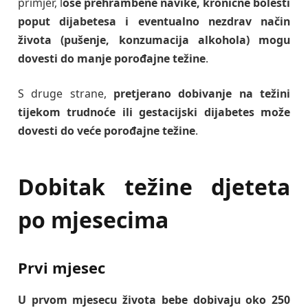
primjer, l
oše prehrambene navike, kronične bolesti
poput dijabetesa i eventualno nezdrav način
života (pušenje, konzumacija alkohola) mogu
dovesti do manje porođajne težine
.
S druge strane,
pretjerano dobivanje na težini
tijekom trudnoće ili gestacijski dijabetes može
dovesti do veće porođajne težine
.
Dobitak težine djeteta
po mjesecima
Prvi mjesec
U prvom mjesecu života bebe dobivaju oko 250