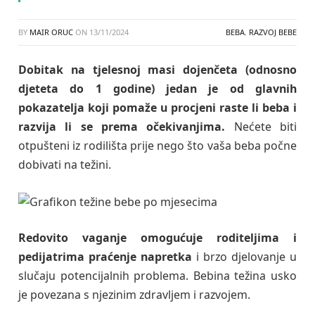
BY
MAIR ORUC
ON
13/11/2024
BEBA
,
RAZVOJ BEBE
Dobitak na tjelesnoj masi dojenčeta (odnosno
djeteta do 1 godine) jedan je od glavnih
pokazatelja koji pomaže u procjeni raste li beba i
razvija li se prema očekivanjima.
Nećete biti
otpušteni iz rodilišta prije nego što vaša beba počne
dobivati ​​na težini.
Redovito vaganje omogućuje roditeljima i
pedijatrima praćenje napretka
i brzo djelovanje u
slučaju potencijalnih problema. Bebina težina usko
je povezana s njezinim zdravljem i razvojem.