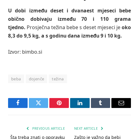
U dobi između deset i dvanaest mjeseci bebe
obično dobivaju između 70 i 110 grama
tjedno.
Prosječna težina bebe s deset mjeseci je
oko
8,3 do 9,5 kg, a s godinu dana između 9 i 10 kg.
Izvor: bimbo.si
beba
dojenče
težina
Facebook
Twitter
Pinterest
LinkedIn
Tumblr
Email
PREVIOUS ARTICLE
NEXT ARTICLE
Šta treba znati o oporavku
Zašto je važno da bebi