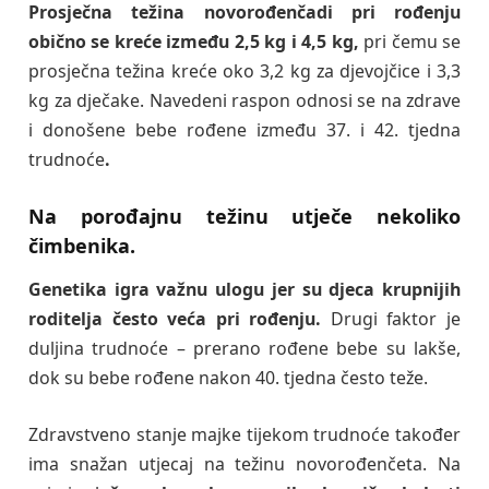
Prosječna težina novorođenčadi pri rođenju
obično se kreće između 2,5 kg i 4,5 kg,
pri čemu se
prosječna težina kreće oko 3,2 kg za djevojčice i 3,3
kg za dječake. Navedeni raspon odnosi se na zdrave
i donošene bebe rođene između 37. i 42. tjedna
trudnoće
.
Na porođajnu težinu utječe nekoliko
čimbenika.
Genetika igra važnu ulogu jer su djeca krupnijih
roditelja često veća pri rođenju.
Drugi faktor je
duljina trudnoće – prerano rođene bebe su lakše,
dok su bebe rođene nakon 40. tjedna često teže.
Zdravstveno stanje majke tijekom trudnoće također
ima snažan utjecaj na težinu novorođenčeta. Na