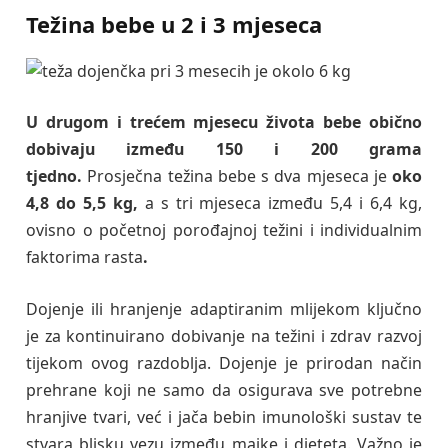
Težina bebe u 2 i 3 mjeseca
U drugom i trećem mjesecu života bebe obično
dobivaju između 150 i 200 grama
tjedno.
Prosječna težina bebe s dva mjeseca je
oko
4,8 do 5,5 kg,
a s tri mjeseca između 5,4 i 6,4 kg,
ovisno o početnoj porođajnoj težini i individualnim
faktorima rasta
.
Dojenje ili hranjenje adaptiranim mlijekom ključno
je za kontinuirano dobivanje na težini i zdrav razvoj
tijekom ovog razdoblja. Dojenje je prirodan način
prehrane koji ne samo da osigurava sve potrebne
hranjive tvari, već i jača bebin imunološki sustav te
stvara blisku vezu između majke i djeteta. Važno je