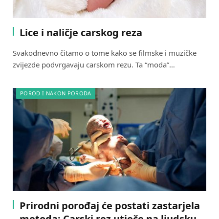
Lice i naličje carskog reza
Svakodnevno čitamo o tome kako se filmske i muzičke
zvijezde podvrgavaju carskom rezu. Ta “moda”…
POROD I NAKON PORODA
Prirodni porođaj će postati zastarjela
metoda: Carski rez utječe na ljudsku