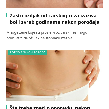
Zašto ožiljak od carskog reza izaziva
bol i svrab godinama nakon porođaja
Mnoge žene koje su prošle kroz carski rez mogu
primijetiti da ožiljak na stomaku izaziva…
POROD I NAKON PORODA
Šta treba znati o oporavku nakon