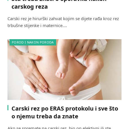
carskog reza
Carski rez je hirurški zahvat kojim se dijete rađa kroz rez
trbušne stijenke i maternice.…
POROD I NAKON PORODA
Carski rez po ERAS protokolu i sve što
o njemu treba da znate
Ako se spremate na carski rez, bio on elektivni ili ste