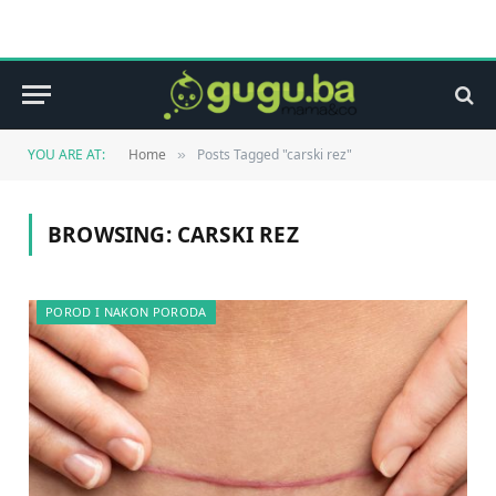
YOU ARE AT:
Home
Posts Tagged "carski rez"
»
BROWSING:
CARSKI REZ
POROD I NAKON PORODA