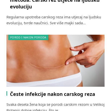
evoluciju
Regularna upotreba carskog reza ima utjecaj na ljudsku
evoluciju, tvrde naučnici. Sve više majki sada…
POROD I NAKON PORODA
Česte infekcije nakon carskog reza
Svaka deseta žena koja se porodi carskim rezom u Velikoj
Britaniji dobije infekciju, što je…