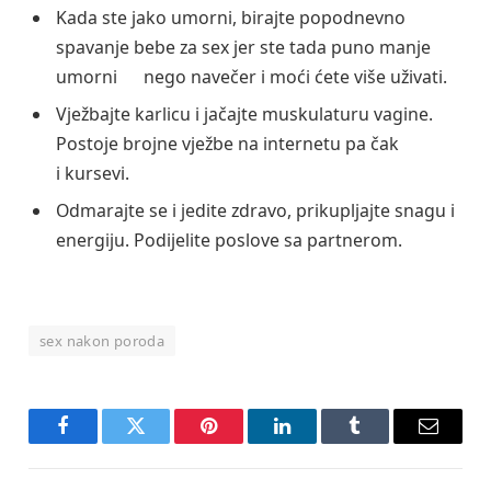
Kada ste jako umorni, birajte popodnevno
spavanje bebe za sex jer ste tada puno manje
umorni nego navečer i moći ćete više uživati.
Vježbajte karlicu i jačajte muskulaturu vagine.
Postoje brojne vježbe na internetu pa čak
i kursevi.
Odmarajte se i jedite zdravo, prikupljajte snagu i
energiju. Podijelite poslove sa partnerom.
sex nakon poroda
Facebook
Twitter
Pinterest
LinkedIn
Tumblr
Email