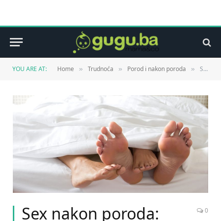
YOU ARE AT:
Home
Trudnoća
Porod i nakon poroda
Sex nakon poroda: kada su partneri ponovo spremni?
»
»
»
Sex nakon poroda:
0