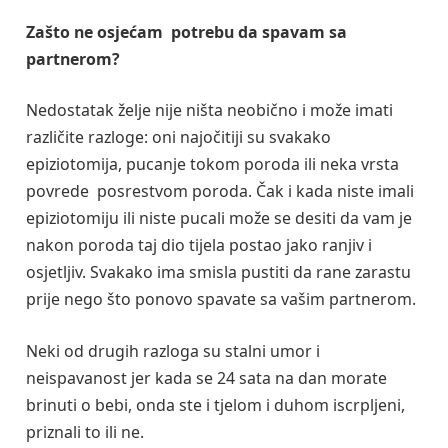
Zašto ne osjećam potrebu da spavam sa
partnerom?
Nedostatak želje nije ništa neobično i može imati
različite razloge: oni najočitiji su svakako
epiziotomija, pucanje tokom poroda ili neka vrsta
povrede posrestvom poroda. Čak i kada niste imali
epiziotomiju ili niste pucali može se desiti da vam je
nakon poroda taj dio tijela postao jako ranjiv i
osjetljiv. Svakako ima smisla pustiti da rane zarastu
prije nego što ponovo spavate sa vašim partnerom.
Neki od drugih razloga su stalni umor i
neispavanost jer kada se 24 sata na dan morate
brinuti o bebi, onda ste i tjelom i duhom iscrpljeni,
priznali to ili ne.