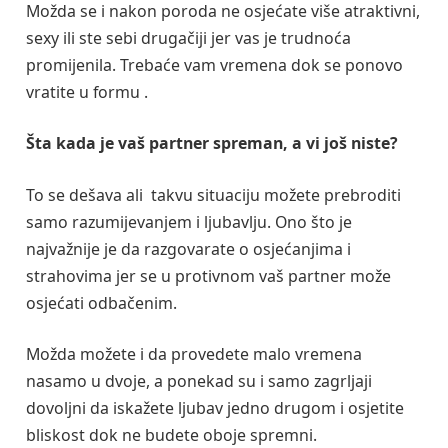
Možda se i nakon poroda ne osjećate više atraktivni,
sexy ili ste sebi drugačiji jer vas je trudnoća
promijenila. Trebaće vam vremena dok se ponovo
vratite u formu .
Šta kada je vaš partner spreman, a vi još niste?
To se dešava ali takvu situaciju možete prebroditi
samo razumijevanjem i ljubavlju. Ono što je
najvažnije je da razgovarate o osjećanjima i
strahovima jer se u protivnom vaš partner može
osjećati odbačenim.
Možda možete i da provedete malo vremena
nasamo u dvoje, a ponekad su i samo zagrljaji
dovoljni da iskažete ljubav jedno drugom i osjetite
bliskost dok ne budete oboje spremni.