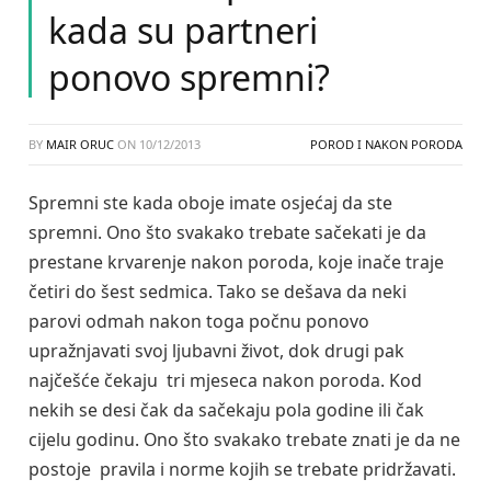
kada su partneri
ponovo spremni?
BY
MAIR ORUC
ON
10/12/2013
POROD I NAKON PORODA
Spremni ste kada oboje imate osjećaj da ste
spremni. Ono što svakako trebate sačekati je da
prestane krvarenje nakon poroda, koje inače traje
četiri do šest sedmica. Tako se dešava da neki
parovi odmah nakon toga počnu ponovo
upražnjavati svoj ljubavni život, dok drugi pak
najčešće čekaju tri mjeseca nakon poroda. Kod
nekih se desi čak da sačekaju pola godine ili čak
cijelu godinu. Ono što svakako trebate znati je da ne
postoje pravila i norme kojih se trebate pridržavati.