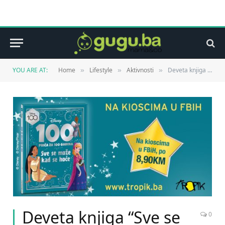
YOU ARE AT:
Home
Lifestyle
Aktivnosti
Deveta knjiga “Sve se može kad se hoće” je na kioscima
»
»
»
Deveta knjiga “Sve se
0