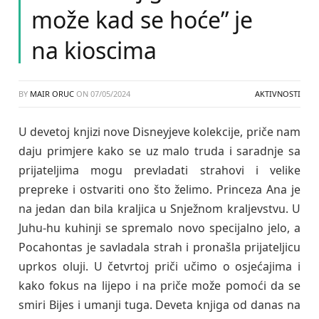
može kad se hoće” je
na kioscima
BY
MAIR ORUC
ON
07/05/2024
AKTIVNOSTI
U devetoj knjizi nove Disneyjeve kolekcije, priče nam
daju primjere kako se uz malo truda i saradnje sa
prijateljima mogu prevladati strahovi i velike
prepreke i ostvariti ono što želimo. Princeza Ana je
na jedan dan bila kraljica u Snježnom kraljevstvu. U
Juhu-hu kuhinji se spremalo novo specijalno jelo, a
Pocahontas je savladala strah i pronašla prijateljicu
uprkos oluji. U četvrtoj priči učimo o osjećajima i
kako fokus na lijepo i na priče može pomoći da se
smiri Bijes i umanji tuga. Deveta knjiga od danas na