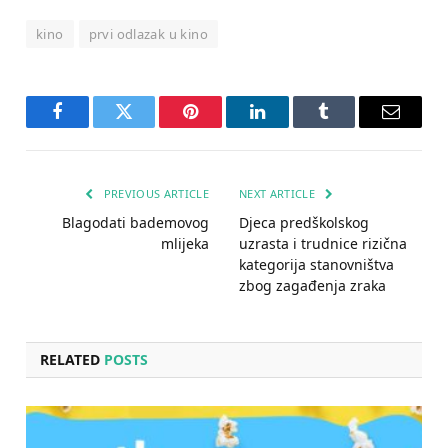
kino
prvi odlazak u kino
Facebook
Twitter
Pinterest
LinkedIn
Tumblr
Email
PREVIOUS ARTICLE
NEXT ARTICLE
Blagodati bademovog
Djeca predškolskog
mlijeka
uzrasta i trudnice rizična
kategorija stanovništva
zbog zagađenja zraka
RELATED
POSTS