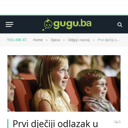
YOU ARE AT:
Home
Djeca
Odgoj i razvoj
Prvi dječiji odlazak u kino
»
»
»
Prvi dječiji odlazak u
0