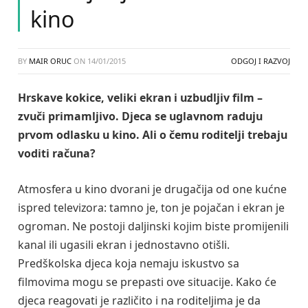
kino
BY
MAIR ORUC
ON
14/01/2015
ODGOJ I RAZVOJ
Hrskave kokice, veliki ekran i uzbudljiv film –
zvuči primamljivo. Djeca se uglavnom raduju
prvom odlasku u kino. Ali o čemu roditelji trebaju
voditi računa?
Atmosfera u kino dvorani je drugačija od one kućne
ispred televizora: tamno je, ton je pojačan i ekran je
ogroman. Ne postoji daljinski kojim biste promijenili
kanal ili ugasili ekran i jednostavno otišli.
Predškolska djeca koja nemaju iskustvo sa
filmovima mogu se prepasti ove situacije. Kako će
djeca reagovati je različito i na roditeljima je da