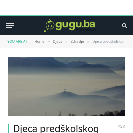
YOU ARE AT:
Home
Djeca
Zdravlje
Djeca predškolskog uzrasta i trudnice rizična kategorija stanovništva zbog zagađenja zraka
»
»
»
Djeca predškolskog
0