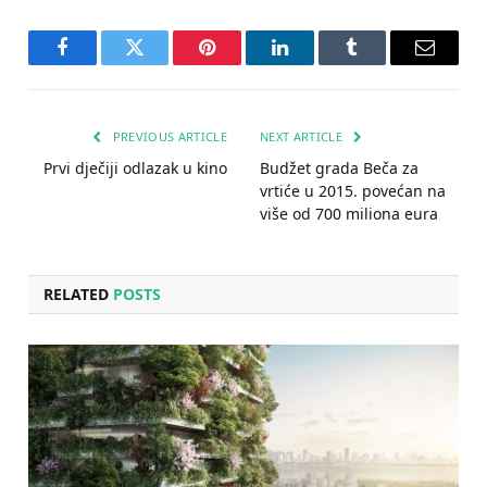
Facebook
Twitter
Pinterest
LinkedIn
Tumblr
Email
PREVIOUS ARTICLE
NEXT ARTICLE
Prvi dječiji odlazak u kino
Budžet grada Beča za
vrtiće u 2015. povećan na
više od 700 miliona eura
RELATED
POSTS