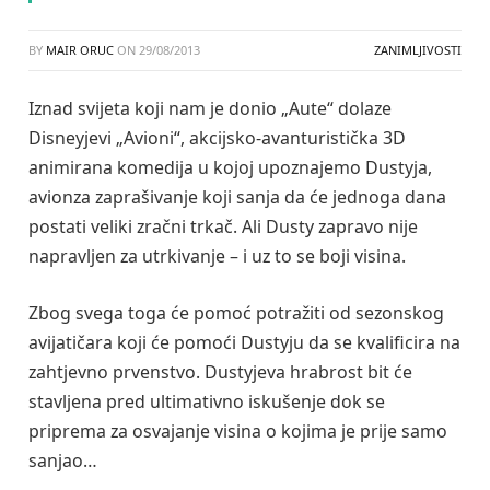
BY
MAIR ORUC
ON
29/08/2013
ZANIMLJIVOSTI
Iznad svijeta koji nam je donio „Aute“ dolaze
Disneyjevi „Avioni“, akcijsko-avanturistička 3D
animirana komedija u kojoj upoznajemo Dustyja,
avionza zaprašivanje koji sanja da će jednoga dana
postati veliki zračni trkač. Ali Dusty zapravo nije
napravljen za utrkivanje – i uz to se boji visina.
Zbog svega toga će pomoć potražiti od sezonskog
avijatičara koji će pomoći Dustyju da se kvalificira na
zahtjevno prvenstvo. Dustyjeva hrabrost bit će
stavljena pred ultimativno iskušenje dok se
priprema za osvajanje visina o kojima je prije samo
sanjao…