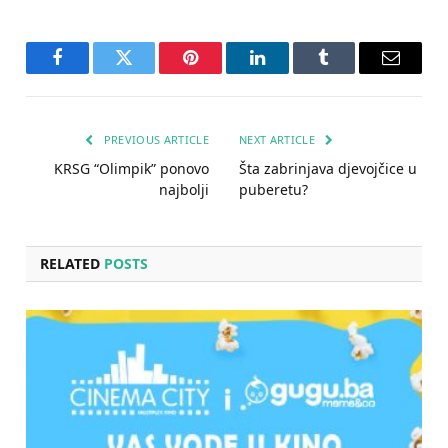
Facebook
Twitter
Pinterest
LinkedIn
Tumblr
Email
PREVIOUS ARTICLE
NEXT ARTICLE
KRSG “Olimpik” ponovo
Šta zabrinjava djevojčice u
najbolji
puberetu?
RELATED
POSTS