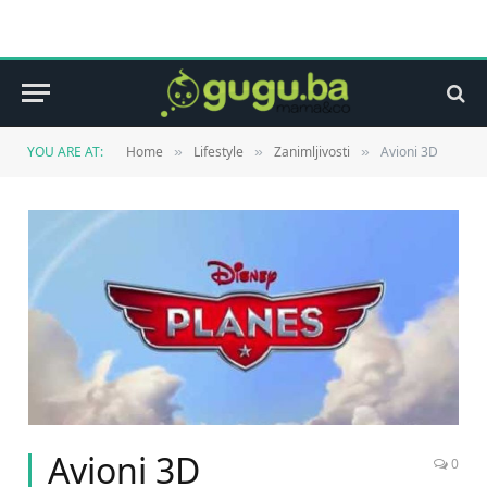
YOU ARE AT:
Home
Lifestyle
Zanimljivosti
Avioni 3D
»
»
»
Avioni 3D
0