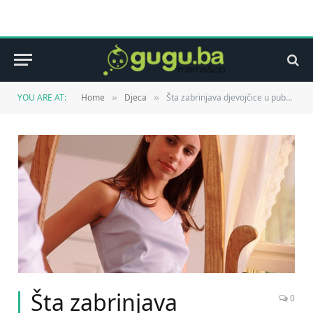
YOU ARE AT:
Home
Djeca
Šta zabrinjava djevojčice u puberetu?
»
»
Šta zabrinjava
0