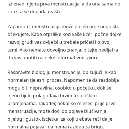
iznenadi njena prva menstruacija, a da ona sama ne
zna šta se događa i zašto.
Zapamtite, menstruacija može početi prije nego što
očekujete. Kada otprilike kod vaše kćeri počne dojke
razvoj grudi vas dvije bi u trebale pričati i o ovoj
temi. Ako nemate dovoljno znanja, pitajte pedijatra
da vas uputiti na neke informativne izvore.
Raspravite biologiju menstruacije, opisujući je kao
normalan tjelesni proces. Napomenite da razdoblja
mogu biti nepravilna, osobito u početku, dok se
njeno tijelo prilagođava brzim fiziološkim
promjenama. Također, nekoliko mjeseci prije prve
menstruacije, može doċi do pojave izlučivanja
bijelog i gustok iscjetka, za koji trebate reċi da je
normalna pojava i da nema razloga za brigu.