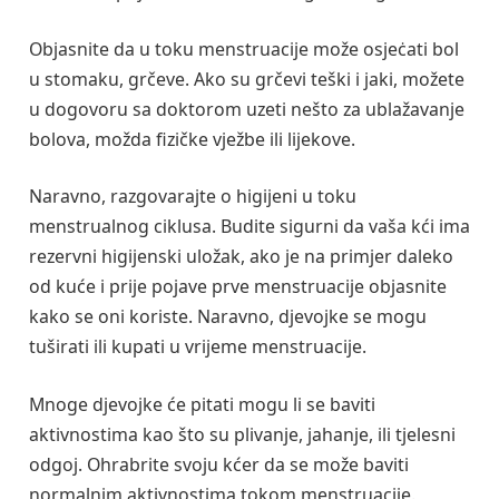
Objasnite da u toku menstruacije može osjeċati bol
u stomaku, grčeve. Ako su grčevi teški i jaki, možete
u dogovoru sa doktorom uzeti nešto za ublažavanje
bolova, možda fizičke vježbe ili lijekove.
Naravno, razgovarajte o higijeni u toku
menstrualnog ciklusa. Budite sigurni da vaša kći ima
rezervni higijenski uložak, ako je na primjer daleko
od kuće i prije pojave prve menstruacije objasnite
kako se oni koriste. Naravno, djevojke se mogu
tuširati ili kupati u vrijeme menstruacije.
Mnoge djevojke će pitati mogu li se baviti
aktivnostima kao što su plivanje, jahanje, ili tjelesni
odgoj. Ohrabrite svoju kćer da se može baviti
normalnim aktivnostima tokom menstruacije.