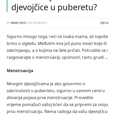
djevojčice u puberetu?
BY
MAIR ORUC
ON
29/08/2013
DJECA
Sigurno mnogo toga, reċi ċe svaka mama, ali najviše
brinu o izgledu. Međutim ima još puno stvari koje ih
zabrinjavaju, a o kojima ne žele pričati. Potrudite se i
razgovarajte o menstruaciji, spolnosti, rastu grudi …
Menstruacija
Mnogim djevojčicama je ako govorimo o
zabrinutosti u pubertetu, sigurno u samom centru
zbivanja pojava prve menstruacije. Provedite
vrijeme pomažući vašoj kćeri da se pripremi za svoju
prvu menstruaciju. Nema razloga da vašu djevojčicu