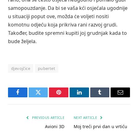
samopouzdanje. Da bi se vaša kći osjećala ugodnije
u situaciji poput ove, možda ċe voljeti nositi
komotnu odjeću koja prikriva rani razvoj grudi.
Također, budite spremni kupiti joj grudnjak kada to
bude željela.
djevojčice
pubertet
Facebook
Twitter
Pinterest
LinkedIn
Tumblr
Email
PREVIOUS ARTICLE
NEXT ARTICLE
Avioni 3D
Moj treći prvi dan u vrtiću