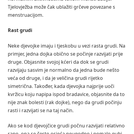
Tjelovježba može čak ublažiti grčeve povezane s
menstruacijom.
Rast grudi
Neke djevojke imaju i tjeskobu u vezi rasta grudi. Na
primjer, jedna dojka obično se počinje razvijati prije
druge. Objasnite svojoj kćeri da dok se grudi
razvijaju sasvim je normalno da jedna bude nešto
veća od druge, i da je veličina grudi rijetko
simetrična. Također, kada djevojka najprije uoči
kvržicu koju napipa ispod bradavice, objasnite da to
nije znak bolesti (rak dojke), nego da grudi počinju
rasti i razvijati se na taj način.
Ako se kod djevojčice grudi počnu razvijati relativno
rano, ona se često osjeća neugodno i pomalo gubi