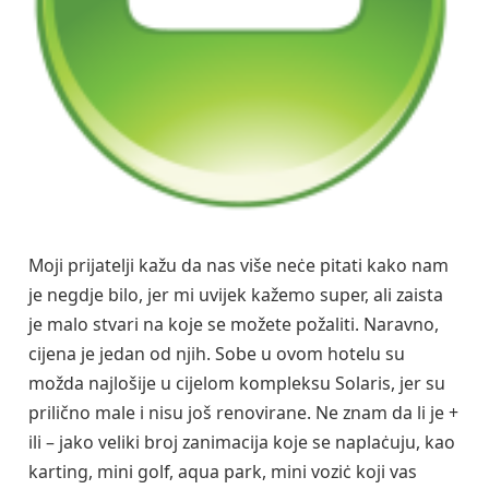
Moji prijatelji kažu da nas više neċe pitati kako nam
je negdje bilo, jer mi uvijek kažemo super, ali zaista
je malo stvari na koje se možete požaliti. Naravno,
cijena je jedan od njih. Sobe u ovom hotelu su
možda najlošije u cijelom kompleksu Solaris, jer su
prilično male i nisu još renovirane. Ne znam da li je +
ili – jako veliki broj zanimacija koje se naplaċuju, kao
karting, mini golf, aqua park, mini voziċ koji vas