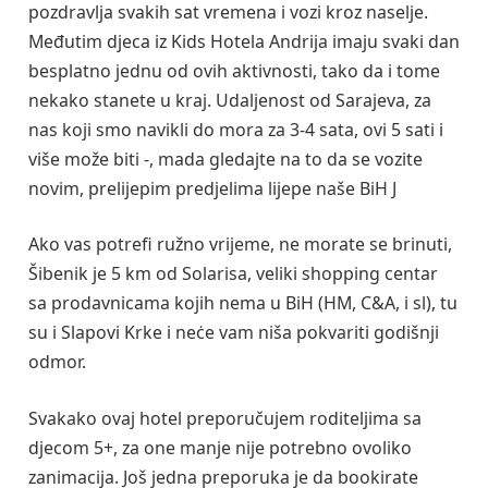
pozdravlja svakih sat vremena i vozi kroz naselje.
Međutim djeca iz Kids Hotela Andrija imaju svaki dan
besplatno jednu od ovih aktivnosti, tako da i tome
nekako stanete u kraj. Udaljenost od Sarajeva, za
nas koji smo navikli do mora za 3-4 sata, ovi 5 sati i
više može biti -, mada gledajte na to da se vozite
novim, prelijepim predjelima lijepe naše BiH J
Ako vas potrefi ružno vrijeme, ne morate se brinuti,
Šibenik je 5 km od Solarisa, veliki shopping centar
sa prodavnicama kojih nema u BiH (HM, C&A, i sl), tu
su i Slapovi Krke i neċe vam niša pokvariti godišnji
odmor.
Svakako ovaj hotel preporučujem roditeljima sa
djecom 5+, za one manje nije potrebno ovoliko
zanimacija. Još jedna preporuka je da bookirate