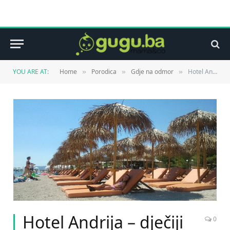
YOU ARE AT:
Home
Porodica
Gdje na odmor
Hotel Andrija – dječiji hotel u Solarisu, Šibenik
»
»
»
Hotel Andrija – dječiji
0