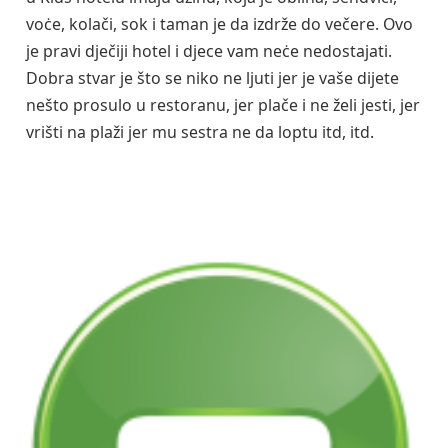
voċe, kolači, sok i taman je da izdrže do večere. Ovo
je pravi dječiji hotel i djece vam neċe nedostajati.
Dobra stvar je što se niko ne ljuti jer je vaše dijete
nešto prosulo u restoranu, jer plače i ne želi jesti, jer
vrišti na plaži jer mu sestra ne da loptu itd, itd.