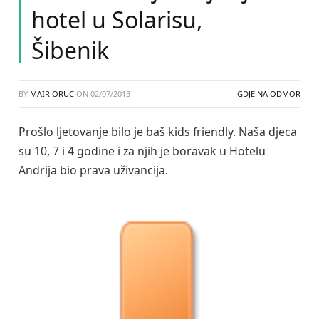
hotel u Solarisu,
Šibenik
BY
MAIR ORUC
ON
02/07/2013
GDJE NA ODMOR
Prošlo ljetovanje bilo je baš kids friendly. Naša djeca
su 10, 7 i 4 godine i za njih je boravak u Hotelu
Andrija bio prava uživancija.