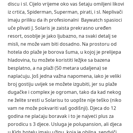
discu i sl. Cijelo vrijeme oko vas šetaju omiljeni likovi
iz crtiċa, Spiderman, Superman, pirati, i sl. Neplivači
imaju priliku da ih profesionalni Baywatch spasioci
uče plivati J. Solaris je zaista prekrasno uređen
resort, osoblje je jako ljubazno, na svaki detalj se
misli, ne može vam biti dosadno. Na prostoru od
hotela do plaže je borova šuma, u kojoj je prelijepa
hladovina, tu možete koristiti ležjke sa bazena
besplatno, a na plaži (50 metara udaljena) se
naplaċuju. Još jedna važna napomena, iako je veliki
broj gostiju uvijek se možete izgubiti, jer su plaže
dugačke i complex je ogroman, tako da kad nekog
ne želite sresti u Solarisu to uopšte nije teško (niko
vam ne može pokvariti vaš godišnji). Djeca do 12
godina ne plaċaju boravak i to je najveċi plus za
porodicu s 3 djece. Usluga je polupansion, ali djeca
u Kids hotelu imaju užinu, koja je obilna, sendviči,