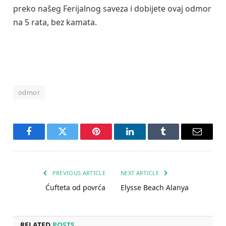
preko našeg Ferijalnog saveza i dobijete ovaj odmor
na 5 rata, bez kamata.
odmor
Facebook
Twitter
Pinterest
LinkedIn
Tumblr
Email
PREVIOUS ARTICLE
NEXT ARTICLE
Ćufteta od povrća
Elysse Beach Alanya
RELATED
POSTS