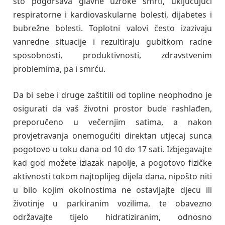
što pogoršava glavne uzroke smrti, uključujući
respiratorne i kardiovaskularne bolesti, dijabetes i
bubrežne bolesti. Toplotni valovi često izazivaju
vanredne situacije i rezultiraju gubitkom radne
sposobnosti, produktivnosti, zdravstvenim
problemima, pa i smrću.
Da bi sebe i druge zaštitili od topline neophodno je
osigurati da vaš životni prostor bude rashlađen,
preporučeno u večernjim satima, a nakon
provjetravanja onemogućiti direktan utjecaj sunca
pogotovo u toku dana od 10 do 17 sati. Izbjegavajte
kad god možete izlazak napolje, a pogotovo fizičke
aktivnosti tokom najtoplijeg dijela dana, nipošto niti
u bilo kojim okolnostima ne ostavljajte djecu ili
životinje u parkiranim vozilima, te obavezno
održavajte tijelo hidratiziranim, odnosno