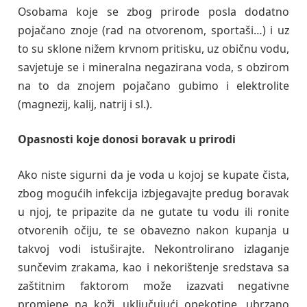
Osobama koje se zbog prirode posla dodatno
pojačano znoje (rad na otvorenom, sportaši…) i uz
to su sklone nižem krvnom pritisku, uz običnu vodu,
savjetuje se i mineralna negazirana voda, s obzirom
na to da znojem pojačano gubimo i elektrolite
(magnezij, kalij, natrij i sl.).
Opasnosti koje donosi boravak u prirodi
Ako niste sigurni da je voda u kojoj se kupate čista,
zbog mogućih infekcija izbjegavajte predug boravak
u njoj, te pripazite da ne gutate tu vodu ili ronite
otvorenih očiju, te se obavezno nakon kupanja u
takvoj vodi istuširajte. Nekontrolirano izlaganje
sunčevim zrakama, kao i nekorištenje sredstava sa
zaštitnim faktorom može izazvati negativne
promjene na koži, uključujući opekotine, ubrzano