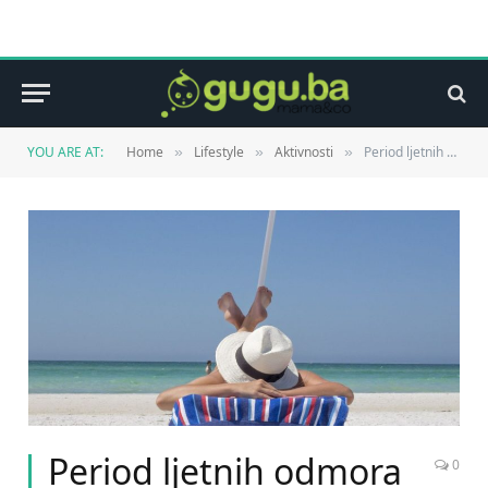
YOU ARE AT:
Home
Lifestyle
Aktivnosti
Period ljetnih odmora donosi i opasnosti – Jeste li odgovorni prema svom zdravlju?
»
»
»
Period ljetnih odmora
0