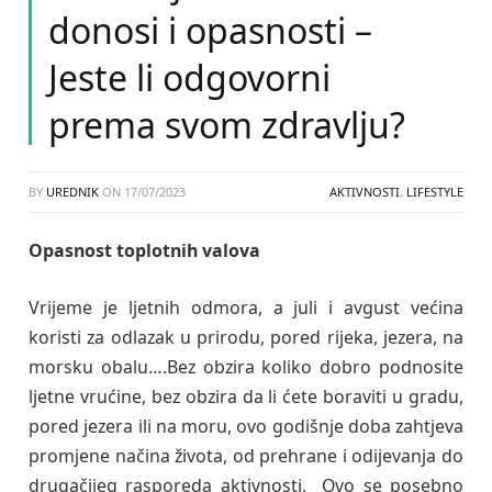
donosi i opasnosti –
Jeste li odgovorni
prema svom zdravlju?
BY
UREDNIK
ON
17/07/2023
AKTIVNOSTI
,
LIFESTYLE
Opasnost toplotnih valova
Vrijeme je ljetnih odmora, a juli i avgust većina
koristi za odlazak u prirodu, pored rijeka, jezera, na
morsku obalu….Bez obzira koliko dobro podnosite
ljetne vrućine, bez obzira da li ćete boraviti u gradu,
pored jezera ili na moru, ovo godišnje doba zahtjeva
promjene načina života, od prehrane i odijevanja do
drugačijeg rasporeda aktivnosti. Ovo se posebno