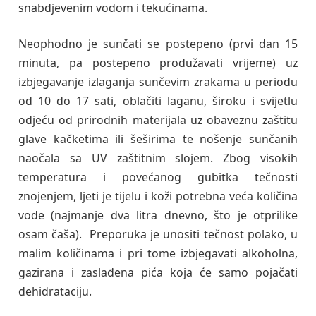
snabdjevenim vodom i tekućinama.
Neophodno je sunčati se postepeno (prvi dan 15
minuta, pa postepeno produžavati vrijeme) uz
izbjegavanje izlaganja sunčevim zrakama u periodu
od 10 do 17 sati, oblačiti laganu, široku i svijetlu
odjeću od prirodnih materijala uz obaveznu zaštitu
glave kačketima ili šeširima te nošenje sunčanih
naočala sa UV zaštitnim slojem. Zbog visokih
temperatura i povećanog gubitka tečnosti
znojenjem, ljeti je tijelu i koži potrebna veća količina
vode (najmanje dva litra dnevno, što je otprilike
osam čaša). Preporuka je unositi tečnost polako, u
malim količinama i pri tome izbjegavati alkoholna,
gazirana i zaslađena pića koja će samo pojačati
dehidrataciju.