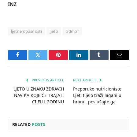
INZ
ljetne opasnosti
ljeto
odmor
Facebook
Twitter
Pinterest
LinkedIn
Tumblr
Email
PREVIOUS ARTICLE
NEXT ARTICLE
LJETO U ZNAKU ZDRAVIH
Preporuke nutricioniste:
NAVIKA KOJE ĆE TRAJATI
Ljeti tijelo traži laganiju
CIJELU GODINU
hranu, poslušajte ga
RELATED
POSTS