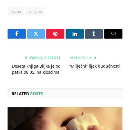
hrana
ishrana
Facebook
Twitter
Pinterest
LinkedIn
Tumblr
Email
PREVIOUS ARTICLE
NEXT ARTICLE
Deseta knjiga Biljke je od
“Mliječni” lijek budućnosti
petka 08.05. na kioscima!
RELATED
POSTS