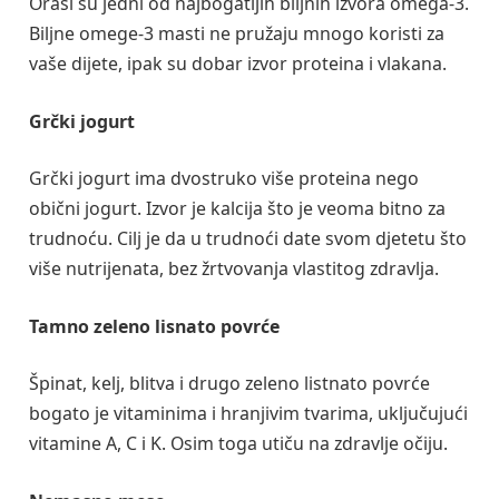
Orasi su jedni od najbogatijih biljnih izvora omega-3.
Biljne omege-3 masti ne pružaju mnogo koristi za
vaše dijete, ipak su dobar izvor proteina i vlakana.
Grčki jogurt
Grčki jogurt ima dvostruko više proteina nego
obični jogurt. Izvor je kalcija što je veoma bitno za
trudnoću. Cilj je da u trudnoći date svom djetetu što
više nutrijenata, bez žrtvovanja vlastitog zdravlja.
Tamno zeleno lisnato povrće
Špinat, kelj, blitva i drugo zeleno listnato povrće
bogato je vitaminima i hranjivim tvarima, uključujući
vitamine A, C i K. Osim toga utiču na zdravlje očiju.