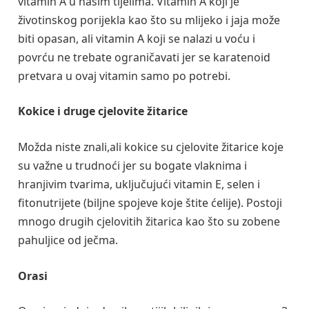
vitamin A u našim tijelima. Vitamin A koji je
životinskog porijekla kao što su mlijeko i jaja može
biti opasan, ali vitamin A koji se nalazi u voću i
povrću ne trebate ograničavati jer se karatenoid
pretvara u ovaj vitamin samo po potrebi.
Kokice i druge cjelovite žitarice
Možda niste znali,ali kokice su cjelovite žitarice koje
su važne u trudnoći jer su bogate vlaknima i
hranjivim tvarima, uključujući vitamin E, selen i
fitonutrijete (biljne spojeve koje štite ćelije). Postoji
mnogo drugih cjelovitih žitarica kao što su zobene
pahuljice od ječma.
Orasi