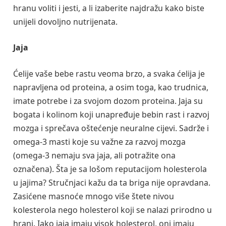
hranu voliti i jesti, a li izaberite najdražu kako biste
unijeli dovoljno nutrijenata.
Jaja
Ćelije vaše bebe rastu veoma brzo, a svaka ćelija je
napravljena od proteina, a osim toga, kao trudnica,
imate potrebe i za svojom dozom proteina. Jaja su
bogata i kolinom koji unapređuje bebin rast i razvoj
mozga i sprečava oštećenje neuralne cijevi. Sadrže i
omega-3 masti koje su važne za razvoj mozga
(omega-3 nemaju sva jaja, ali potražite ona
označena). Šta je sa lošom reputacijom holesterola
u jajima? Stručnjaci kažu da ta briga nije opravdana.
Zasićene masnoće mnogo više štete nivou
kolesterola nego holesterol koji se nalazi prirodno u
hrani. Iako jaja imaju visok holesterol, oni imaju