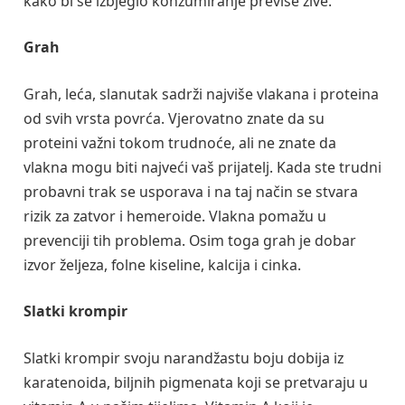
kako bi se izbjeglo konzumiranje previše žive.
Grah
Grah, leća, slanutak sadrži najviše vlakana i proteina
od svih vrsta povrća. Vjerovatno znate da su
proteini važni tokom trudnoće, ali ne znate da
vlakna mogu biti najveći vaš prijatelj. Kada ste trudni
probavni trak se usporava i na taj način se stvara
rizik za zatvor i hemeroide. Vlakna pomažu u
prevenciji tih problema. Osim toga grah je dobar
izvor željeza, folne kiseline, kalcija i cinka.
Slatki krompir
Slatki krompir svoju narandžastu boju dobija iz
karatenoida, biljnih pigmenata koji se pretvaraju u