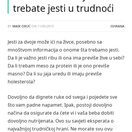
trebate jesti u trudnoći
BY
MAIR ORUC
ON
11/05/2015
ISHRANA
Jesti za dvoje može ići na živce, posebno sa
mnoštvom informacija o onome šta trebamo jesti.
Da li je važno jesti ribu ili ona ima previše žive u sebi?
Da li trebam meso za protein ili je ono previše
masno? Da li su jaja uredu ili imaju previše
holesterola?
Dovoljno da dignete ruke od svega i pojedete sve
što vam padne napamet. Ipak, postoji dovoljno
načina da osigurate da ćete vi i vaša beba dobiti
dovoljno nutrijenata. Ovo su savjeti eksperata o
najvažnijoj trudničkoj hrani. Ne morate svu ovu