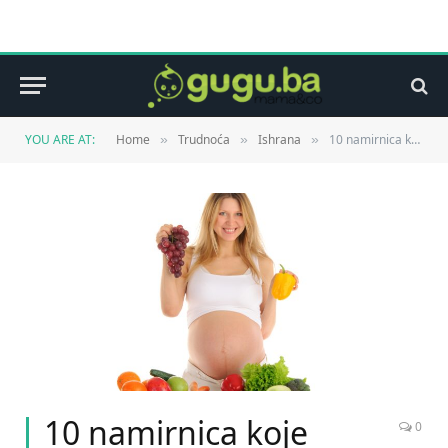
YOU ARE AT:
Home
Trudnoća
Ishrana
10 namirnica koje trebate jesti u trudnoći
»
»
»
10 namirnica koje
0