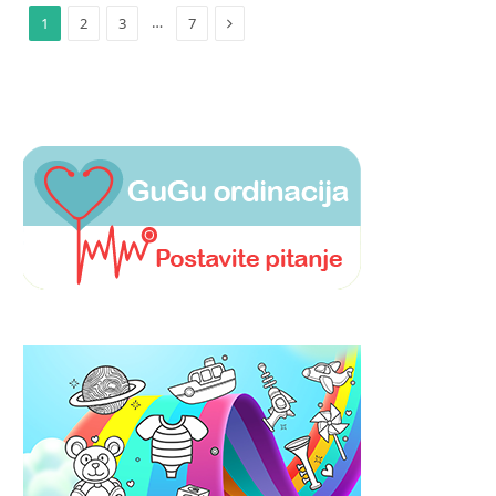
Next
…
1
2
3
7