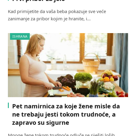
Kad primijetite da vaša beba pokazuje sve veće
zanimanje za pribor kojim je hranite, i…
ISHRANA
Pet namirnica za koje žene misle da
ne trebaju jesti tokom trudnoće, a
zapravo su sigurne
Mnoge žene tokom trudnoće odluče se riješiti loših