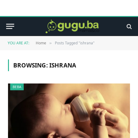
YOU ARE AT:
Home
Posts Tagged "ishrana"
»
BROWSING:
ISHRANA
BEBA