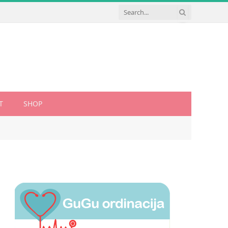
T
SHOP