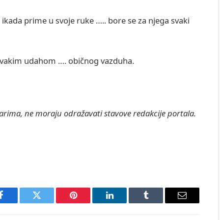
o ikada prime u svoje ruke ….. bore se za njega svaki
o svakim udahom …. običnog vazduha.
rima, ne moraju odražavati stavove redakcije portala.
Facebook
Twitter
Pinterest
LinkedIn
Tumblr
Email