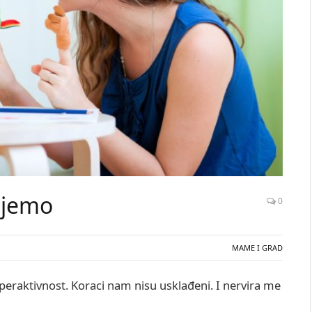
ujemo
0
MAME I GRAD
peraktivnost. Koraci nam nisu usklađeni. I nervira me