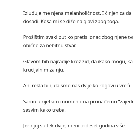
Izluđuje me njena melanholičnost. I činjenica da b
dosadi. Kosa mi se diže na glavi zbog toga.
Prošištim svaki put ko pretis lonac zbog njene tvr
obično za nebitnu stvar.
Glavom bih najradije kroz zid, da ikako mogu, ka
krucijalnim za nju.
Ah, rekla bih, da smo nas dvije ko rogovi u vreći. 
Samo u rijetkim momentima pronađemo “zajedničku
sasvim kako treba.
Jer njoj su tek dvije, meni trideset godina više.