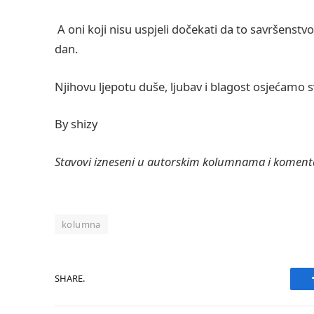
A oni koji nisu uspjeli dočekati da to savršenstv
dan.
Njihovu ljepotu duše, ljubav i blagost osjećam
By shizy
Stavovi izneseni u autorskim kolumnama i komenta
kolumna
SHARE.