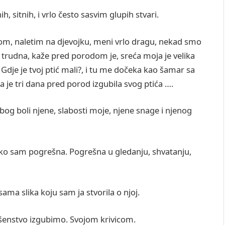
, sitnih, i vrlo često sasvim glupih stvari.
om, naletim na djevojku, meni vrlo dragu, nekad smo
 trudna, kaže pred porodom je, sreća moja je velika
 Gdje je tvoj ptić mali?, i tu me dočeka kao šamar sa
da je tri dana pred porod izgubila svog ptića ….
zbog boli njene, slabosti moje, njene snage i njenog
iko sam pogrešna. Pogrešna u gledanju, shvatanju,
sama slika koju sam ja stvorila o njoj.
ršenstvo izgubimo. Svojom krivicom.