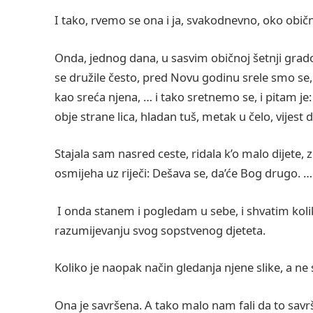
I tako, rvemo se ona i ja, svakodnevno, oko običnih
Onda, jednog dana, u sasvim običnoj šetnji grad
se družile često, pred Novu godinu srele smo se,
kao sreća njena, … i tako sretnemo se, i pitam je:
obje strane lica, hladan tuš, metak u čelo, vijest 
Stajala sam nasred ceste, ridala k’o malo dijete, 
osmijeha uz riječi: Dešava se, da’će Bog drugo. …
I onda stanem i pogledam u sebe, i shvatim kol
razumijevanju svog sopstvenog djeteta.
Koliko je naopak način gledanja njene slike, a ne 
Ona je savršena. A tako malo nam fali da to sav