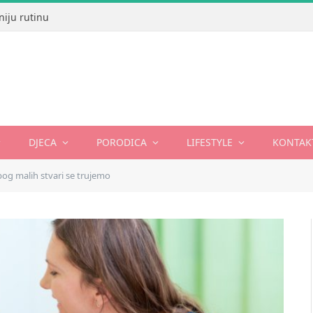
niju rutinu
DJECA
PORODICA
LIFESTYLE
KONTAK
bog malih stvari se trujemo