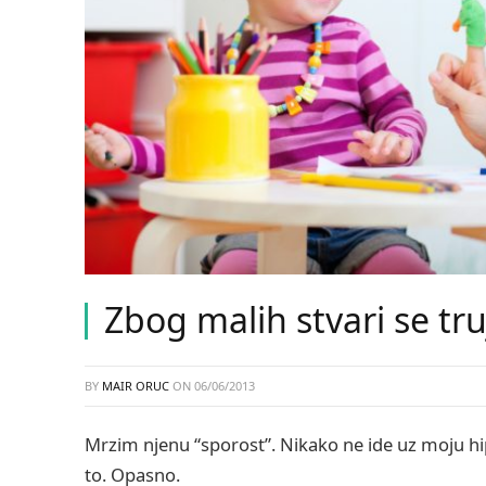
Zbog malih stvari se tr
BY
MAIR ORUC
ON
06/06/2013
Mrzim njenu “sporost”. Nikako ne ide uz moju hi
to. Opasno.