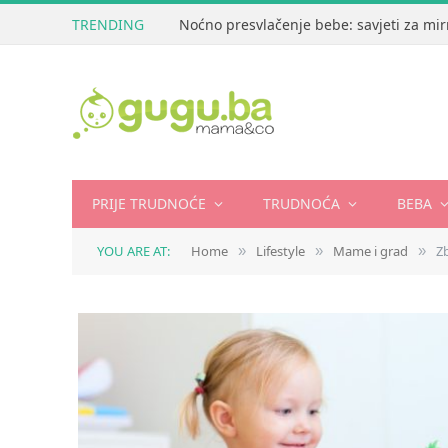
TRENDING
Noćno presvlačenje bebe: savjeti za mir
PRIJE TRUDNOĆE
TRUDNOĆA
BEBA
YOU ARE AT:
Home
Lifestyle
Mame i grad
Z
»
»
»