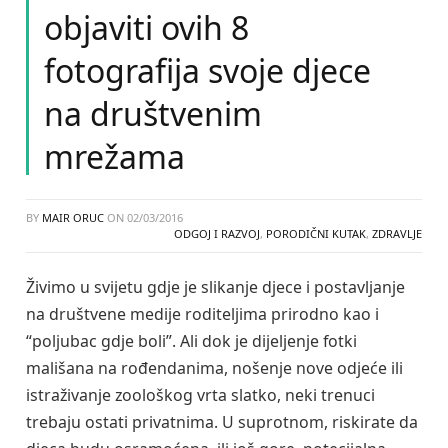
objaviti ovih 8
fotografija svoje djece
na društvenim
mrežama
BY
MAIR ORUC
ON
02/03/2016
ODGOJ I RAZVOJ
,
PORODIČNI KUTAK
,
ZDRAVLJE
Živimo u svijetu gdje je slikanje djece i postavljanje
na društvene medije roditeljima prirodno kao i
“poljubac gdje boli”. Ali dok je dijeljenje fotki
mališana na rođendanima, nošenje nove odjeće ili
istraživanje zoološkog vrta slatko, neki trenuci
trebaju ostati privatnima. U suprotnom, riskirate da