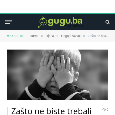
YOU ARE AT:
Home
Djeca
Odgoj i razvoj
Zašto ne biste trebali objaviti ovih 8 fotografija svoje djece na društvenim mrežama
»
»
»
Zašto ne biste trebali
0