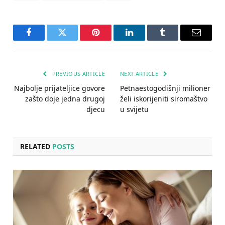
Facebook
Twitter
Pinterest
LinkedIn
Tumblr
Email
PREVIOUS ARTICLE
NEXT ARTICLE
Najbolje prijateljice govore
Petnaestogodišnji milioner
zašto doje jedna drugoj
želi iskorijeniti siromaštvo
djecu
u svijetu
RELATED
POSTS