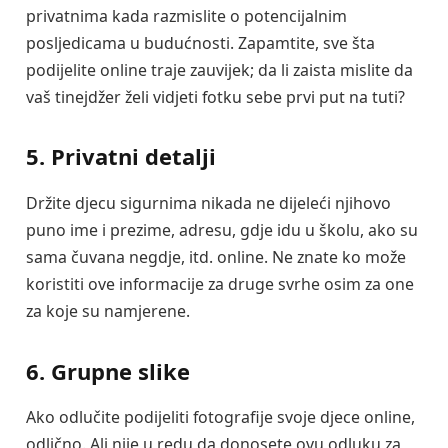
privatnima kada razmislite o potencijalnim
posljedicama u budućnosti. Zapamtite, sve šta
podijelite online traje zauvijek; da li zaista mislite da
vaš tinejdžer želi vidjeti fotku sebe prvi put na tuti?
5. Privatni detalji
Držite djecu sigurnima nikada ne dijeleći njihovo
puno ime i prezime, adresu, gdje idu u školu, ako su
sama čuvana negdje, itd. online. Ne znate ko može
koristiti ove informacije za druge svrhe osim za one
za koje su namjerene.
6. Grupne slike
Ako odlučite podijeliti fotografije svoje djece online,
odlično. Ali nije u redu da donosete ovu odluku za