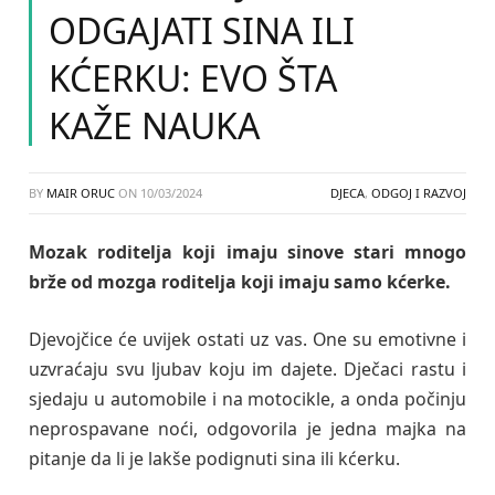
ODGAJATI SINA ILI
KĆERKU: EVO ŠTA
KAŽE NAUKA
BY
MAIR ORUC
ON
10/03/2024
DJECA
,
ODGOJ I RAZVOJ
Mozak roditelja koji imaju sinove stari mnogo
brže od mozga roditelja koji imaju samo kćerke.
Djevojčice će uvijek ostati uz vas. One su emotivne i
uzvraćaju svu ljubav koju im dajete. Dječaci rastu i
sjedaju u automobile i na motocikle, a onda počinju
neprospavane noći, odgovorila je jedna majka na
pitanje da li je lakše podignuti sina ili kćerku.