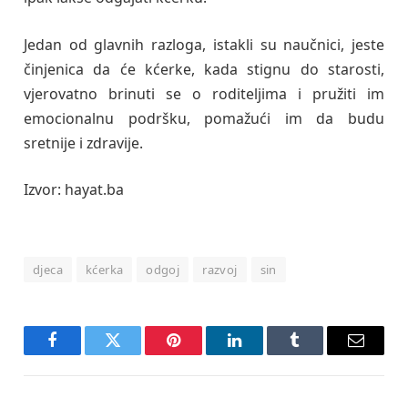
Jedan od glavnih razloga, istakli su naučnici, jeste
činjenica da će kćerke, kada stignu do starosti,
vjerovatno brinuti se o roditeljima i pružiti im
emocionalnu podršku, pomažući im da budu
sretnije i zdravije.
Izvor: hayat.ba
djeca
kćerka
odgoj
razvoj
sin
Facebook
Twitter
Pinterest
LinkedIn
Tumblr
Email