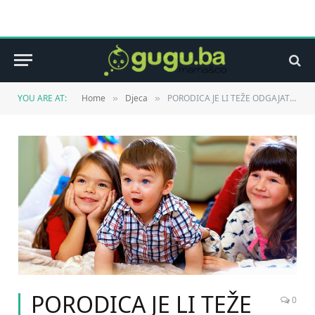
YOU ARE AT:
Home
Djeca
PORODICA JE LI TEŽE ODGAJATI SINA ILI KĆERKU: EVO ŠTA KAŽE NAUKA
»
»
PORODICA JE LI TEŽE
0