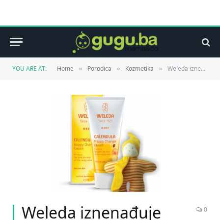
YOU ARE AT:
Home
Porodica
Kozmetika
Weleda iznenađuje vaše mališane
»
»
»
Weleda iznenađuje
0