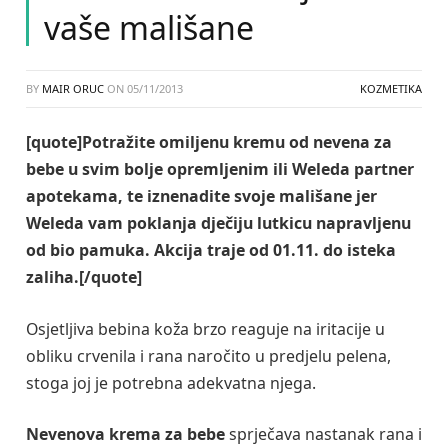
vaše mališane
BY
MAIR ORUC
ON
05/11/2013
KOZMETIKA
[quote]Potražite omiljenu kremu od nevena za
bebe u svim bolje opremljenim ili Weleda partner
apotekama, te iznenadite svoje mališane jer
Weleda vam poklanja dječiju lutkicu napravljenu
od bio pamuka. Akcija traje od 01.11. do isteka
zaliha.[/quote]
Osjetljiva bebina koža brzo reaguje na iritacije u
obliku crvenila i rana naročito u predjelu pelena,
stoga joj je potrebna adekvatna njega.
Nevenova krema za bebe
sprječava nastanak rana i