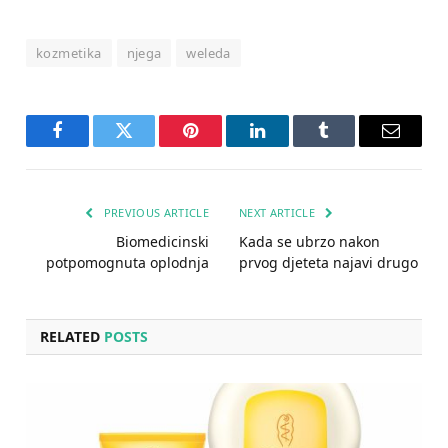
kozmetika
njega
weleda
Facebook
Twitter
Pinterest
LinkedIn
Tumblr
Email
PREVIOUS ARTICLE
NEXT ARTICLE
Biomedicinski
Kada se ubrzo nakon
potpomognuta oplodnja
prvog djeteta najavi drugo
RELATED
POSTS