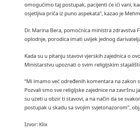
omogućimo taj postupak, pacijenti će ići vani, kao
osjetljiva priča iz puno aspekata”, kazao je Meh
Dr. Marina Bera, pomoćnica ministra zdravstva FB
oplodnje, porodica imati uvijek jednog darivatel
Kada su u pitanju stavovi vjerskih zajednica o ov
Ministarstvu upoznati o svim religijskim stajali
“Mi imamo već određenih komentara na zakon sa ra
Pozvali smo sve religijske zajednice na završnu j
su uzeti u obzir ti stavovi, a na način da se svak
postupak u skadu sa svojim svjetonazorom”, obja
Izvor: Klix