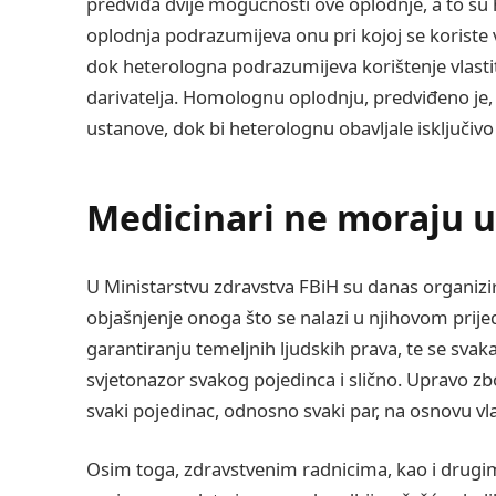
predviđa dvije mogućnosti ove oplodnje, a to 
oplodnja podrazumijeva onu pri kojoj se koriste vl
dok heterologna podrazumijeva korištenje vlastite
darivatelja. Homolognu oplodnju, predviđeno je, 
ustanove, dok bi heterolognu obavljale isključiv
Medicinari ne moraju u
U Ministarstvu zdravstva FBiH su danas organizir
objašnjenje onoga što se nalazi u njihovom prije
garantiranju temeljnih ljudskih prava, te se svakako
svjetonazor svakog pojedinca i slično. Upravo zb
svaki pojedinac, odnosno svaki par, na osnovu vla
Osim toga, zdravstvenim radnicima, kao i drugi