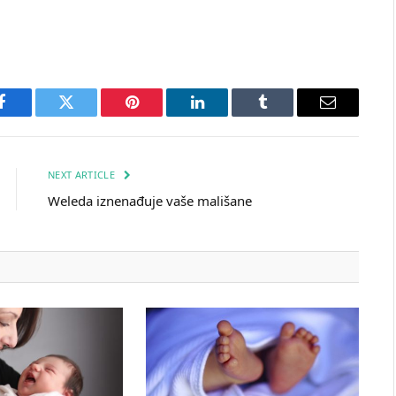
Facebook
Twitter
Pinterest
LinkedIn
Tumblr
Email
NEXT ARTICLE
Weleda iznenađuje vaše mališane