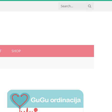
T
SHOP