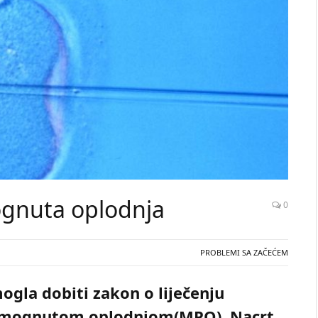
gnuta oplodnja
0
PROBLEMI SA ZAČEĆEM
ogla dobiti zakon o liječenju
pomognutom oplodnjom(MPO). Nacrt