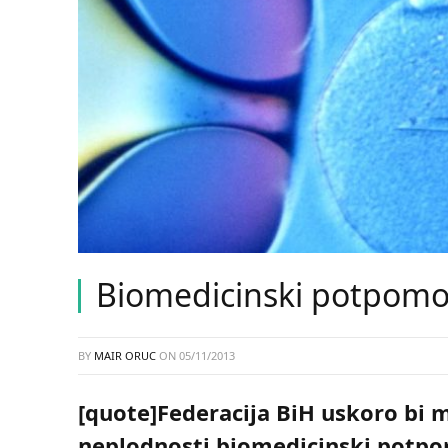
Biomedicinski potpomo
BY
MAIR ORUC
ON
05/11/2013
[quote]Federacija BiH uskoro bi m
neplodnosti biomedicinski pot