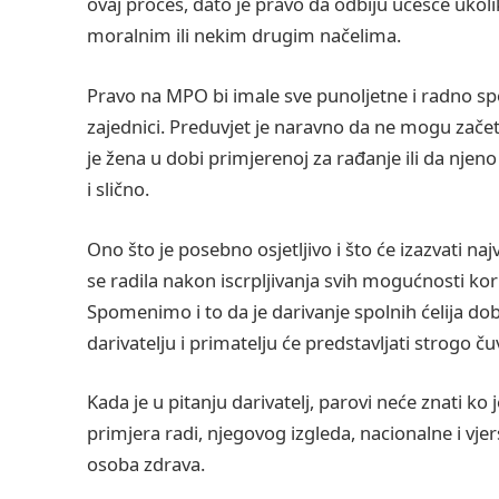
ovaj proces, dato je pravo da odbiju učešće ukoli
moralnim ili nekim drugim načelima.
Pravo na MPO bi imale sve punoljetne i radno sp
zajednici. Preduvjet je naravno da ne mogu zače
je žena u dobi primjerenoj za rađanje ili da nje
i slično.
Ono što je posebno osjetljivo i što će izazvati n
se radila nakon iscrpljivanja svih mogućnosti koriš
Spomenimo i to da je darivanje spolnih ćelija do
darivatelju i primatelju će predstavljati strogo č
Kada je u pitanju darivatelj, parovi neće znati ko
primjera radi, njegovog izgleda, nacionalne i vje
osoba zdrava.