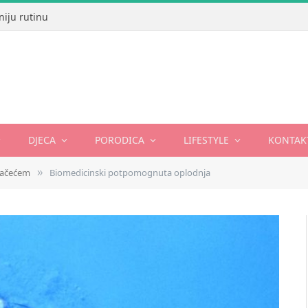
niju rutinu
DJECA
PORODICA
LIFESTYLE
KONTAK
začećem
Biomedicinski potpomognuta oplodnja
»