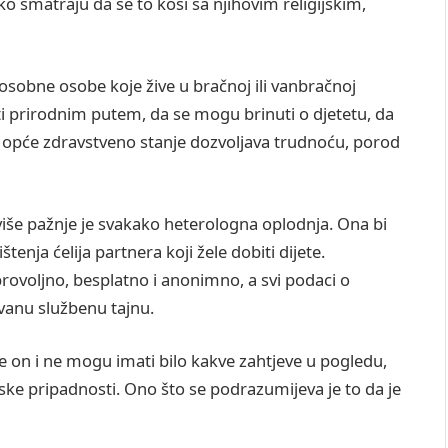
ko smatraju da se to kosi sa njihovim religijskim,
osobne osobe koje žive u bračnoj ili vanbračnoj
ti prirodnim putem, da se mogu brinuti o djetetu, da
no opće zdravstveno stanje dozvoljava trudnoću, porod
ajviše pažnje je svakako heterologna oplodnja. Ona bi
tenja ćelija partnera koji žele dobiti dijete.
brovoljno, besplatno i anonimno, a svi podaci o
uvanu službenu tajnu.
 je on i ne mogu imati bilo kakve zahtjeve u pogledu,
rske pripadnosti. Ono što se podrazumijeva je to da je