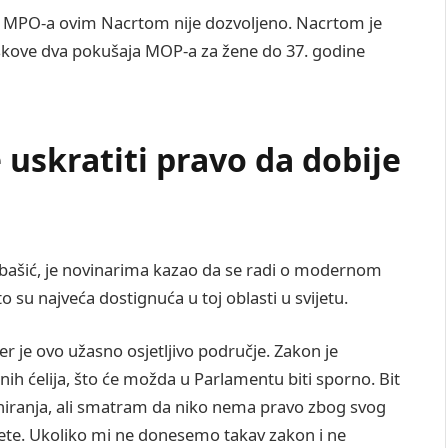
k MPO-a ovim Nacrtom nije dozvoljeno. Nacrtom je
škove dva pokušaja MOP-a za žene do 37. godine
skratiti pravo da dobije
dbašić, je novinarima kazao da se radi o modernom
 su najveća dostignuća u toj oblasti u svijetu.
er je ovo užasno osjetljivo područje. Zakon je
nih ćelija, što će možda u Parlamentu biti sporno. Bit
i doniranja, ali smatram da niko nema pravo zbog svog
jete. Ukoliko mi ne donesemo takav zakon i ne