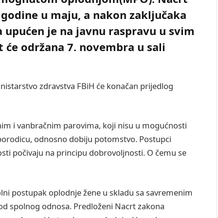
e godine u maju, a nakon zaključaka
upućen je na javnu raspravu u svim
t će održana 7. novembra u sali
inistarstvo zdravstva FBiH će konačan prijedlog
ačnim i vanbračnim parovima, koji nisu u mogućnosti
porodicu, odnosno dobiju potomstvo. Postupci
ti počivaju na principu dobrovoljnosti. O čemu se
lni postupak oplodnje žene u skladu sa savremenim
 od spolnog odnosa. Predloženi Nacrt zakona