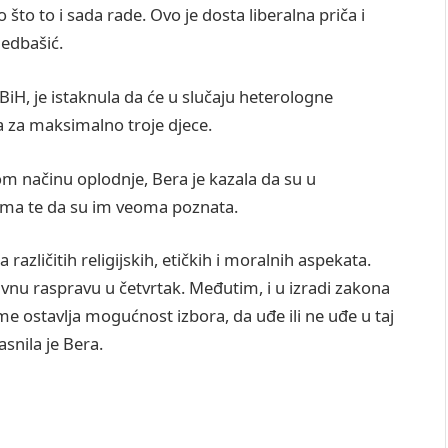
 što to i sada rade. Ovo je dosta liberalna priča i
medbašić.
iH, je istaknula da će u slučaju heterologne
ja za maksimalno troje djece.
om načinu oplodnje, Bera je kazala da su u
štima te da su im veoma poznata.
zličitih religijskih, etičkih i moralnih aspekata.
avnu raspravu u četvrtak. Međutim, i u izradi zakona
ome ostavlja mogućnost izbora, da uđe ili ne uđe u taj
snila je Bera.