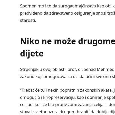
Spomenimo i to da surogat majčinstvo kao obli
predviđeno da zdravstveno osiguranje snosi tro
starosti.
Niko ne može drugome u
dijete
Stručnjak u ovoj oblasti, prof. dr. Senad Mehme
zakonu koji omogućava struci da učini sve ono što
“Trebat će tu i nekih popratnih zakonskih akata, j
omogućio i krioprezervaciju, kao i doniranje spol
će ljudi koji će biti protiv zamrzavanja ćelija il
stava i svjetonazora drugom braniti da dobije di