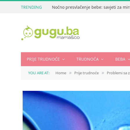
TRENDING
Noćno presvlačenje bebe: savjeti za mir
PRIJE TRUDNOĆE
TRUDNOĆA
BEBA
YOU ARE AT:
Home
Prije trudnoće
Problemi sa 
»
»