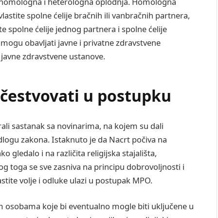
su homologna i heterologna oplodnja. Homologna
astite spolne ćelije bračnih ili vanbračnih partnera,
 spolne ćelije jednog partnera i spolne ćelije
mogu obavljati javne i privatne zdravstvene
o javne zdravstvene ustanove.
čestvovati u postupku
ali sastanak sa novinarima, na kojem su dali
dlogu zakona. Istaknuto je da Nacrt počiva na
 gledalo i na različita religijska stajališta,
og toga se sve zasniva na principu dobrovoljnosti i
stite volje i odluke ulazi u postupak MPO.
m osobama koje bi eventualno mogle biti uključene u