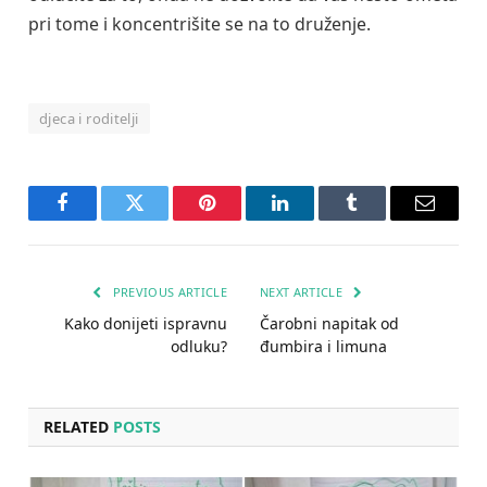
pri tome i koncentrišite se na to druženje.
djeca i roditelji
Facebook
Twitter
Pinterest
LinkedIn
Tumblr
Email
PREVIOUS ARTICLE
NEXT ARTICLE
Kako donijeti ispravnu
Čarobni napitak od
odluku?
đumbira i limuna
RELATED
POSTS