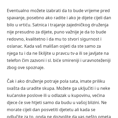
Eventualno možete izabrati da to bude vrijeme pred
spavanje, posebno ako radite i ako je dijete cijeli dan
bilo u vrtiću. Satnica i trajanje zajedničkog druženja
nije presudno za dijete, puno važnije je da to bude
redovno, kvalitetno i da mu to stvori sigurnost i
oslanac. Kada vaš mališan osjeti da ste samo za
njega tu i da ne škiljite u pravcu tv-a ili se javljate na
telefon čim zazvoni i sl. biće smireniji i uravnoteženiji
zbog ove spoznaje.
Čak i ako druženje potraje pola sata, imate priliku
svašta da uradite skupa. Možete ga uključiti i u neke
kućanske poslove ili u odlazak u kupovinu, većina
djece će sve htjeti samo da budu u vašoj blizini. Ne
morate cijeli dan posvetiti djetetu ali kada se
odlučite za to, onda ne dozvolite da vas nešto ometa