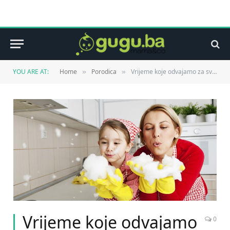
YOU ARE AT:
Home
Porodica
Vrijeme koje odvajamo za svoje dijete
»
»
Vrijeme koje odvajamo
0