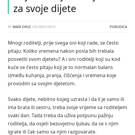
za svoje dijete
BY
MAIR ORUC
ON
09/01/2014
PORODICA
Mnogi roditelji, prije svega oni koji rade, se često
pitaju: Koliko vremena nakon posla bih trebala
posvetiti svom djetetu? A i oni roditelji koji su kod
kuće se često pitaju koji je to normalan balans
između kuhanja, pranja, čišćenja i vremena koje
provodim sa svojim djetetom.
Svako dijete, nebitno kojeg uzrasta i da li je samo ili
ima brata ili sestru, treba svoje vrijeme sa roditeljem
svaki dan. Tada treba da uživa potpunu pažnju
roditelja, da osjeti bezuvjetnu ljubav, da se s njim
igrate ili čak samo sa njim razgovarate.