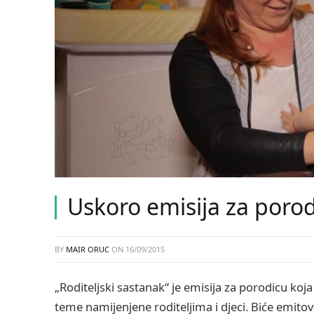
Uskoro emisija za porod
BY
MAIR ORUC
ON
16/09/2015
„Roditeljski sastanak“ je emisija za porodicu ko
teme namijenjene roditeljima i djeci. Biće emito