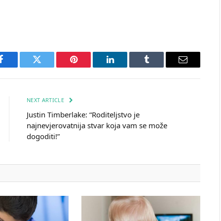
Facebook
Twitter
Pinterest
LinkedIn
Tumblr
Email
NEXT ARTICLE
Justin Timberlake: “Roditeljstvo je
najnevjerovatnija stvar koja vam se može
dogoditi!”