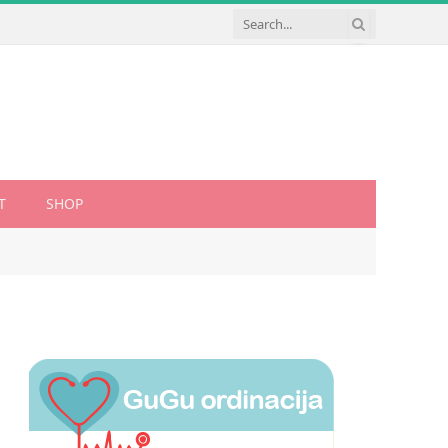
T
SHOP