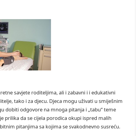
etne savjete roditeljima, ali i zabavni i i edukativni
itelje, tako i za djecu. Djeca mogu uživati u smiješnim
ogu dobiti odgovore na mnoga pitanja i „tabu“ teme
e prilika da se cijela porodica okupi ispred malih
o bitnim pitanjima sa kojima se svakodnevno susreću.