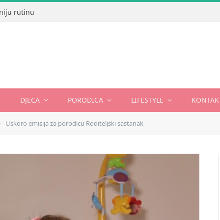
niju rutinu
DJECA
PORODICA
LIFESTYLE
KONTAK
Uskoro emisija za porodicu Roditeljski sastanak
»