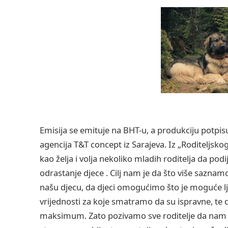
Emisija se emituje na BHT-u, a produkciju potpisu
agencija T&T concept iz Sarajeva. Iz „Roditeljsko
kao želja i volja nekoliko mladih roditelja da pod
odrastanje djece . Cilj nam je da što više saznam
našu djecu, da djeci omogućimo što je moguće lje
vrijednosti za koje smatramo da su ispravne, t
maksimum. Zato pozivamo sve roditelje da nam s