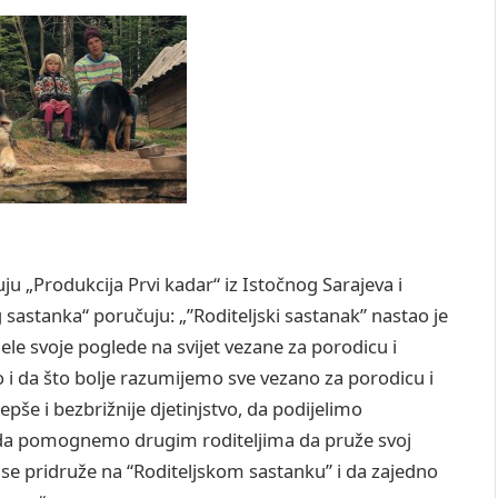
ju „Produkcija Prvi kadar“ iz Istočnog Sarajeva i
g sastanka“ poručuju: „”Roditeljski sastanak” nastao je
ijele svoje poglede na svijet vezane za porodicu i
o i da što bolje razumijemo sve vezano za porodicu i
pše i bezbrižnije djetinjstvo, da podijelimo
e da pomognemo drugim roditeljima da pruže svoj
e pridruže na “Roditeljskom sastanku” i da zajedno