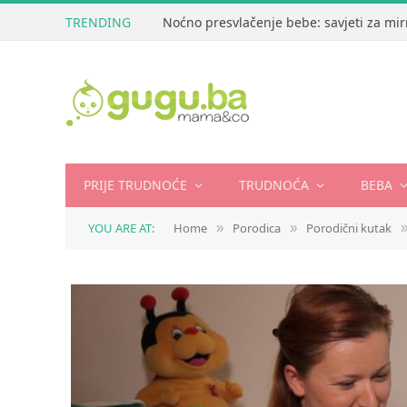
TRENDING
Noćno presvlačenje bebe: savjeti za mir
PRIJE TRUDNOĆE
TRUDNOĆA
BEBA
YOU ARE AT:
Home
Porodica
Porodični kutak
»
»