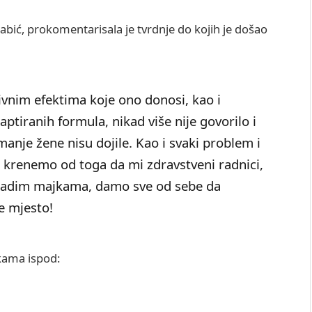
bić, prokomentarisala je tvrdnje do kojih je došao
tivnim efektima koje ono donosi, kao i
ptiranih formula, nikad više nije govorilo i
manje žene nisu dojile. Kao i svaki problem i
a krenemo od toga da mi zdravstveni radnici,
ladim majkama, damo sve od sebe da
e mjesto!
ikama ispod: