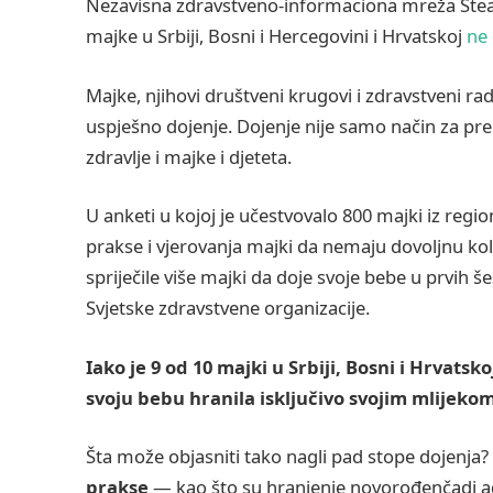
Nezavisna zdravstveno-informaciona mreža Steady
majke u Srbiji, Bosni i Hercegovini i Hrvatskoj
ne
Majke, njihovi društveni krugovi i zdravstveni ra
uspješno dojenje. Dojenje nije samo način za pr
zdravlje i majke i djeteta.
U anketi u kojoj je učestvovalo 800 majki iz regi
prakse i vjerovanja majki da nemaju dovoljnu koli
spriječile više majki da doje svoje bebe u prvih
Svjetske zdravstvene organizacije.
Iako je 9 od 10 majki u Srbiji, Bosni i Hrvatsk
svoju bebu hranila isključivo svojim mlijeko
Šta može objasniti tako nagli pad stope dojenja?
prakse
— kao što su hranjenje novorođenčadi ad