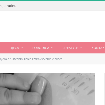
niju rutinu
DJECA
PORODICA
LIFESTYLE
KONTAK
jem društvenih, ličnih i zdravstvenih činilaca