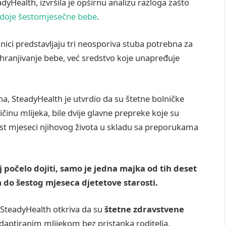
Health, izvršila je opširnu analizu razloga zašto
 doje šestomjesečne bebe
.
dnici predstavljaju tri neosporiva stuba potrebna za
ehranjivanje bebe, već sredstvo koje unapređuje
ona, SteadyHealth je utvrdio da su štetne bolničke
činu mlijeka, bile dvije glavne prepreke koje su
 šest mjeseci njihovog života u skladu sa preporukama
oj počelo dojiti, samo je jedna majka od tih deset
m do šestog mjeseca djetetove starosti.
 SteadyHealth otkriva da su
štetne zdravstvene
aptiranim mlijekom bez pristanka roditelja,