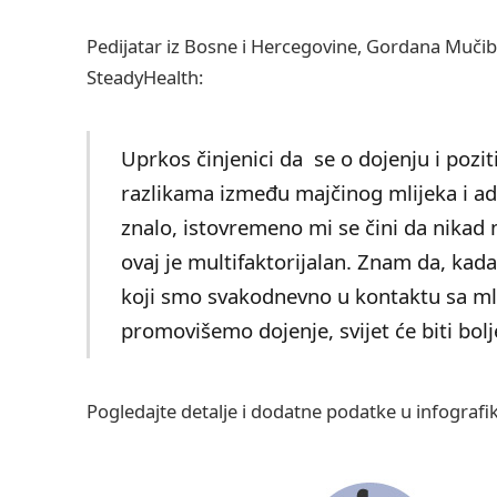
Pedijatar iz Bosne i Hercegovine, Gordana Mučiba
SteadyHealth:
Uprkos činjenici da se o dojenju i pozi
razlikama između majčinog mlijeka i ada
znalo, istovremeno mi se čini da nikad 
ovaj je multifaktorijalan. Znam da, kad
koji smo svakodnevno u kontaktu sa m
promovišemo dojenje, svijet će biti bolj
Pogledajte detalje i dodatne podatke u infograf