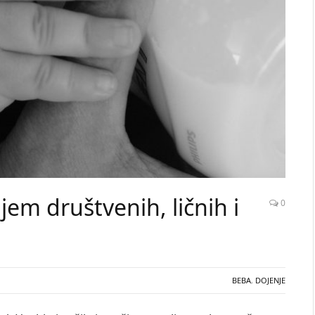
jem društvenih, ličnih i
0
BEBA
,
DOJENJE