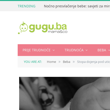
TRENDING
Noćno presvlačenje bebe: savjeti za mir
PRIJE TRUDNOĆE
TRUDNOĆA
BEBA
YOU ARE AT:
Home
Beba
Stopa dojenja pod utica
»
»