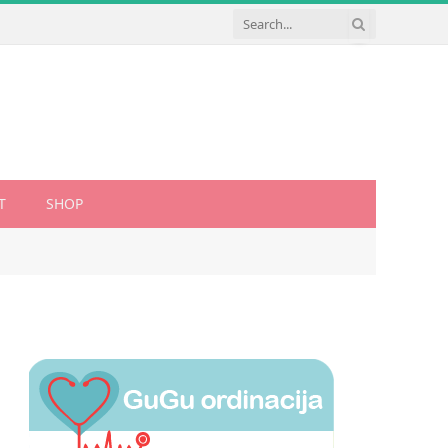
T
SHOP