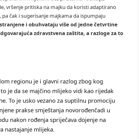
e, vršenje pritiska na majku da koristi adaptirano
e, pa čak i sugerisanje majkama da ispumpaju
stranjene i obuhvataju više od jedne četvrtine
dgovarajuća zdravstvena zaštita, a razloge za to
elom regionu je i glavni razlog zbog kog
to je da se majčino mlijeko vidi kao rijedak
ne. To je usko vezano za suptilnu promociju
anjene prakse smještanja novorođenčadi u
odu nakon rođenja spriječava dojenje na
 nastajanje mlijeka.