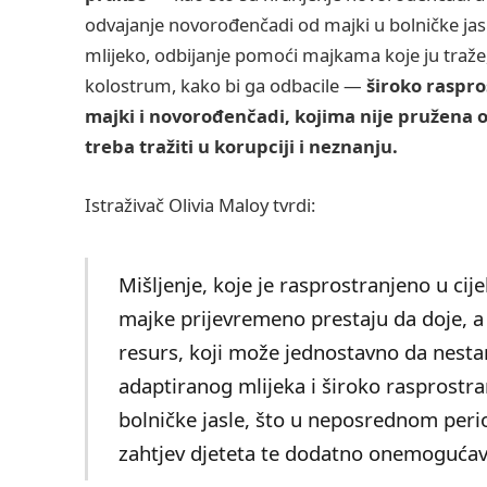
odvajanje novorođenčadi od majki u bolničke jasl
mlijeko, odbijanje pomoći majkama koje ju traž
kolostrum, kako bi ga odbacile —
široko raspro
majki i novorođenčadi, kojima nije pružena o
treba tražiti u korupciji i neznanju.
Istraživač Olivia Maloy tvrdi:
Mišljenje, koje je rasprostranjeno u cij
majke prijevremeno prestaju da doje, a 
resurs, koji može jednostavno da nesta
adaptiranog mlijeka i široko rasprostr
bolničke jasle, što u neposrednom peri
zahtjev djeteta te dodatno onemogućava