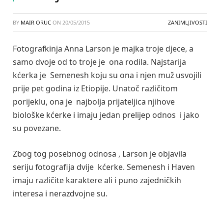
BY
MAIR ORUC
ON
20/05/2015
ZANIMLJIVOSTI
Fotografkinja Anna Larson je majka troje djece, a
samo dvoje od to troje je ona rodila. Najstarija
kćerka je Semenesh koju su ona i njen muž usvojili
prije pet godina iz Etiopije. Unatoč različitom
porijeklu, ona je najbolja prijateljica njihove
biološke kćerke i imaju jedan prelijep odnos i jako
su povezane.
Zbog tog posebnog odnosa , Larson je objavila
seriju fotografija dvije kćerke. Semenesh i Haven
imaju različite karaktere ali i puno zajedničkih
interesa i nerazdvojne su.