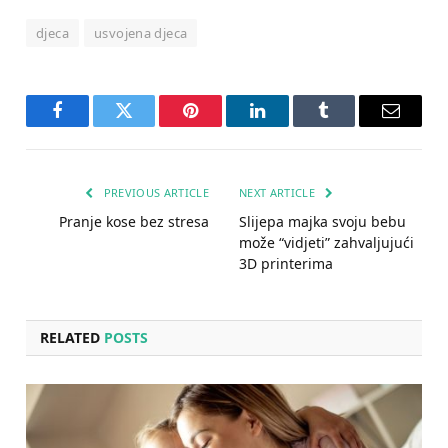
djeca
usvojena djeca
Facebook
Twitter
Pinterest
LinkedIn
Tumblr
Email
PREVIOUS ARTICLE
NEXT ARTICLE
Pranje kose bez stresa
Slijepa majka svoju bebu
može “vidjeti” zahvaljujući
3D printerima
RELATED
POSTS