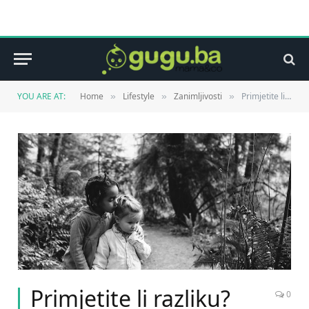
YOU ARE AT:
Home
Lifestyle
Zanimljivosti
Primjetite li razliku?
»
»
»
Primjetite li razliku?
0