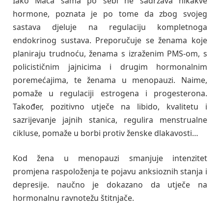
Iako Maca sama po sebi ne sadržava nikakve
hormone, poznata je po tome da zbog svojeg
sastava djeluje na regulaciju kompletnoga
endokrinog sustava. Preporučuje se ženama koje
planiraju trudnoću, ženama s izraženim PMS-om, s
policističnim jajnicima i drugim hormonalnim
poremećajima, te ženama u menopauzi. Naime,
pomaže u regulaciji estrogena i progesterona.
Također, pozitivno utječe na libido, kvalitetu i
sazrijevanje jajnih stanica, regulira menstrualne
cikluse, pomaže u borbi protiv ženske dlakavosti…
Kod žena u menopauzi smanjuje intenzitet
promjena raspoloženja te pojavu anksioznih stanja i
depresije. naučno je dokazano da utječe na
hormonalnu ravnotežu štitnjače.