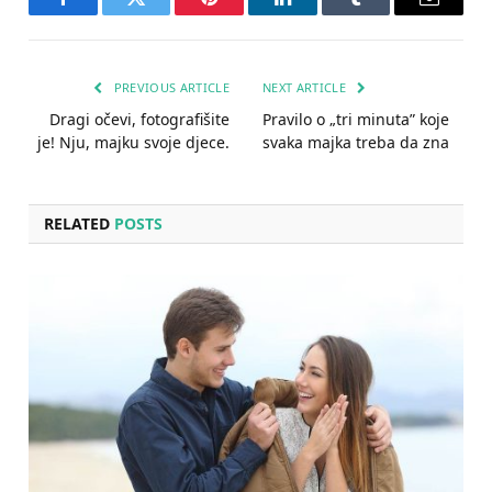
Facebook
Twitter
Pinterest
LinkedIn
Tumblr
Email
PREVIOUS ARTICLE
NEXT ARTICLE
Dragi očevi, fotografišite
Pravilo o „tri minuta” koje
je! Nju, majku svoje djece.
svaka majka treba da zna
RELATED
POSTS