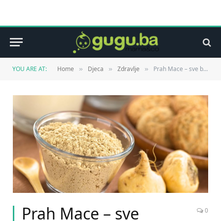
YOU ARE AT:
Home
Djeca
Zdravlje
Prah Mace – sve blagodati super namirnice za žene i muškarce
»
»
»
Prah Mace – sve
0