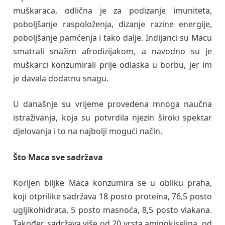
muškaraca, odlična je za podizanje imuniteta,
poboljšanje raspoloženja, dizanje razine energije,
poboljšanje pamćenja i tako dalje. Indijanci su Macu
smatrali snažim afrodizijakom, a navodno su je
muškarci konzumirali prije odlaska u borbu, jer im
je davala dodatnu snagu.
U današnje su vrijeme provedena mnoga naučna
istraživanja, koja su potvrdila njezin široki spektar
djelovanja i to na najbolji mogući način.
Što Maca sve sadržava
Korijen biljke Maca konzumira se u obliku praha,
koji otprilike sadržava 18 posto proteina, 76,5 posto
ugljikohidrata, 5 posto masnoća, 8,5 posto vlakana.
Također, sadržava više od 20 vrsta aminokiselina, od